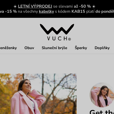
☀️
LETNÍ VÝPRODEJ
se slevami
až -50 %
☀️
eva -15 %
na všechny
kabelky
s kódem
KAB15
platí
do ponděl
eněženky
Obuv
Sluneční brýle
Šperky
Doplňky
Get th