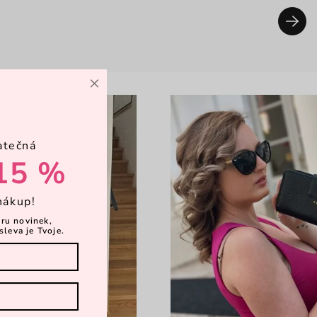
×
atečná
15 %
nákup!
ěru novinek,
sleva je Tvoje.