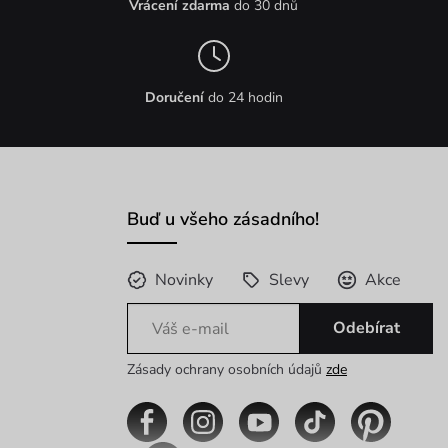
Vrácení zdarma
do 30 dnů
Doručení
do 24 hodin
Buď u všeho zásadního!
Novinky
Slevy
Akce
Odebírat
Zásady ochrany osobních údajů
zde