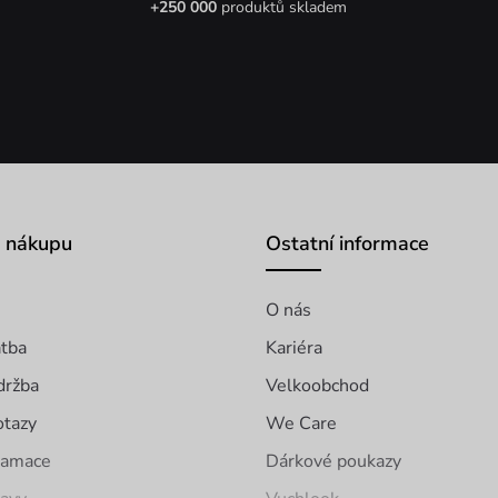
+250 000
produktů skladem
o nákupu
Ostatní informace
O nás
atba
Kariéra
držba
Velkoobchod
otazy
We Care
klamace
Dárkové poukazy