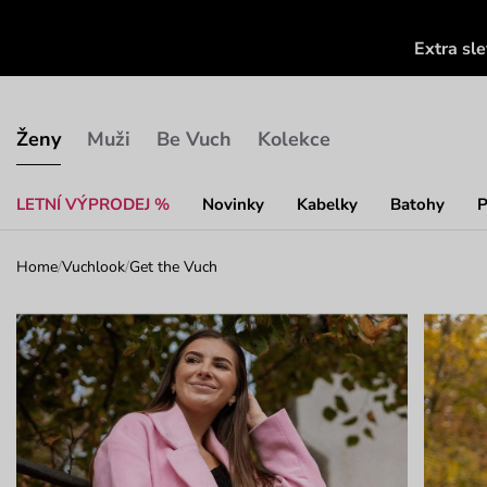
Extra sl
Ženy
Muži
Be Vuch
Kolekce
LETNÍ VÝPRODEJ %
Novinky
Kabelky
Batohy
P
Home
/
Vuchlook
/
Get the Vuch