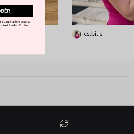
DBĚR
rované uživatele a
vovými kódy. Odběr
.
_karolina
cs.bius