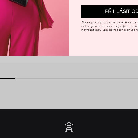
PŘIHLÁSIT O
Sleva platí pouze pro nově regist
nelze ji kombinovat s jinými sle
newsletteru lze kdykoliv odhlásit
zsuzsanna.szabo.568
okmakeup