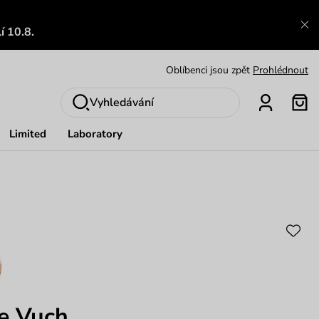
Zajímavosti ze světa Vuch:
Přečíst
í 10.8.
Výměna a vrácení zdarma
Zobrazit
Oblíbenci jsou zpět
Prohlédnout
Nech se inspirovat
Ukázat
Vyhledávání
Limited
Laboratory
e Vuch