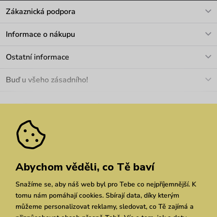
Zákaznická podpora
V pracovních dnech Po-Pá: 8-17h
Informace o nákupu
info@vuch.cz
Kontakt
Ostatní informace
+420 466 566 493
Doprava a platba
O nás
Buď u všeho zásadního!
Materiály a údržba
Kariéra
Nejčastější dotazy
Novinky
Slevy
Akce
Velkoobchod
Vrácení a reklamace
We Care
Odebírat
Pozáruční opravy
Dárkové poukazy
Zásady ochrany osobních údajů
zde
Vuchlook
Prodejny
Praha
Brno
Chrudim
Abychom věděli, co Tě baví
Snažíme se, aby náš web byl pro Tebe co nejpříjemnější. K
tomu nám pomáhají cookies. Sbírají data, díky kterým
můžeme personalizovat reklamy, sledovat, co Tě zajímá a