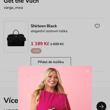
Get the Vuch
varga_mea
Shirleen Black
elegantní cestovní taška
1 189 Kč
1 699 Kč
-30%
Přidat do košíku
×
Více outfitů nejen od