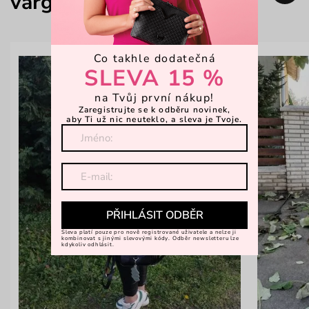
varga_mea
Co takhle dodatečná
SLEVA 15 %
na Tvůj první nákup!
Zaregistrujte se k odběru novinek,
aby Ti už nic neuteklo, a sleva je Tvoje.
PŘIHLÁSIT ODBĚR
Sleva platí pouze pro nově registrované uživatele a nelze ji
kombinovat s jinými slevovými kódy. Odběr newsletteru lze
kdykoliv odhlásit.