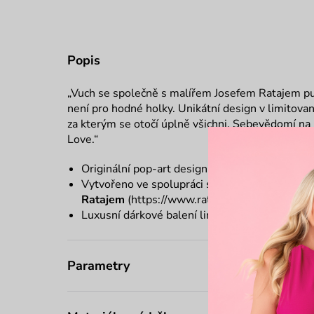
Popis
„Vuch se společně s malířem Josefem Ratajem pust
není pro hodné holky. Unikátní design v limitovan
za kterým se otočí úplně všichni. Sebevědomí na 
Love.“
Originální pop-art design - každá kabelka má
Vytvořeno ve spolupráci s pop-artovým umě
Ratajem
(
https://www.ratajart.com/
)
Luxusní dárkové balení limitované edice
Parametry