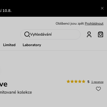
Výměna a vrácení zdarma
Zobrazit
í 10.8.
Oblíbenci jsou zpět
Prohlédnout
Nech se inspirovat
Ukázat
Vyhledávání
Limited
Laboratory
ve
5
1 recenze
imitované kolekce