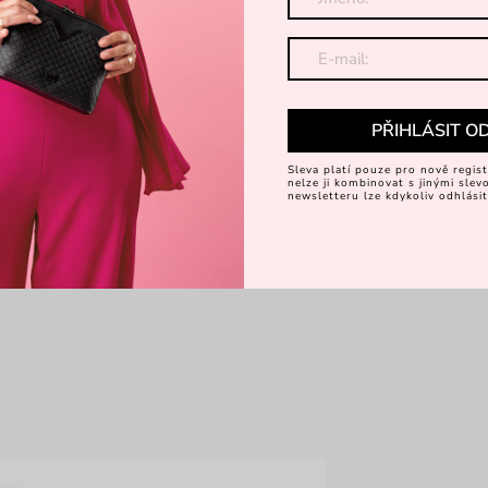
PŘIHLÁSIT O
Sleva platí pouze pro nově regist
nelze ji kombinovat s jinými sle
newsletteru lze kdykoliv odhlásit