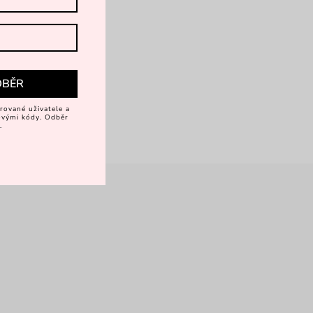
DBĚR
rované uživatele a
vovými kódy. Odběr
.