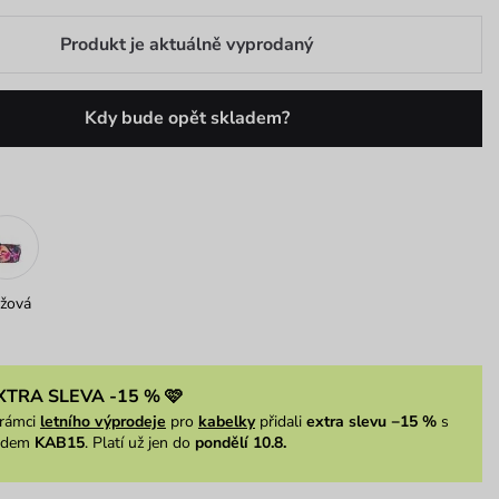
Produkt je aktuálně vyprodaný
Kdy bude opět skladem?
žová
XTRA SLEVA -15 % 🩷
rámci
letního výprodeje
pro
kabelky
přidali
extra slevu −15 %
s
ódem
KAB15
. Platí už jen do
pondělí 10.8.