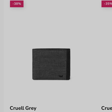
-38%
-35
Cruell Grey
Crue