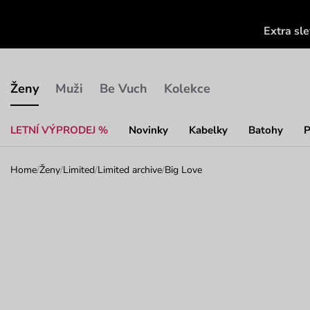
Extra sl
Ženy
Muži
Be Vuch
Kolekce
LETNÍ VÝPRODEJ %
Novinky
Kabelky
Batohy
P
Home
/
Ženy
/
Limited
/
Limited archive
/
Big Love