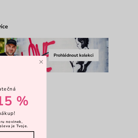
více
Prohlédnout kolekci
×
atečná
15 %
nákup!
ěru novinek,
sleva je Tvoje.