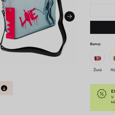
Barvy:
Žlutá
Rů
E
V 
k