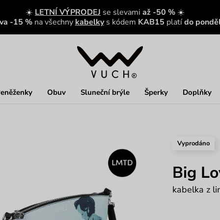
☀️
LETNÍ VÝPRODEJ
se slevami
až -50 %
☀️
eva -15 %
na všechny
kabelky
s kódem
KAB15
platí
do ponděl
eněženky
Obuv
Sluneční brýle
Šperky
Doplňky
Vyprodáno
Big Lo
kabelka z l