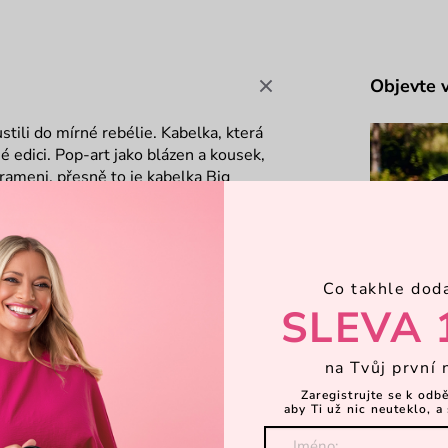
Objevte 
ili do mírné rebélie. Kabelka, která
é edici. Pop-art jako blázen a kousek,
rameni, přesně to je kabelka Big
 pouze 100 kusů
lcem
Josefem
Co takhle dod
SLEVA 
na Tvůj první 
Zaregistrujte se k odb
aby Ti už nic neuteklo, a 