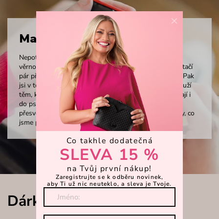
×
Malé peněženky
Nepotřebuješ mít v peněžence výstavku všech svých
věrnostních kartiček a jsi spíše minimalistka, které postačí
pár přihrádek na doklady a nejnutnější platební karty? Pak
jsi v té správné sekci. Malé peněženky perfektně poslouží
těm, kteří rádi šetří místem a svou peněženku vměstnají i
do psaníčka. A co je malé, to je hezké, sama se o tom
přesvědčíš, až si projdeš všechny naše malé peněženky, co
jsme pro tebe navrhli.
Co takhle dodatečná
SLEVA 15 %
na Tvůj první nákup!
Zaregistrujte se k odběru novinek,
aby Ti už nic neuteklo, a sleva je Tvoje.
Dárkové balení