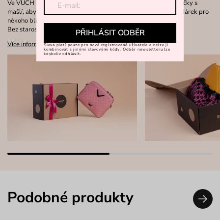
Ve VUCH balíme každou objednávku do krásné dárkové krabičky s
mašlí, aby rozbalování bylo radostí, ať už pro sebe nebo jako dárek pro
někoho blízkého.
Bez starostí s balením.
PŘIHLÁSIT ODBĚR
Více informací
Sleva platí pouze pro nově registrované uživatele a nelze ji
kombinovat s jinými slevovými kódy. Odběr newsletteru lze
kdykoliv odhlásit.
Podobné produkty