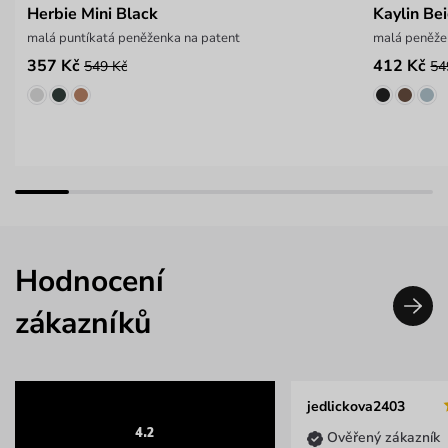
Herbie Mini Black
Kaylin Be
malá puntíkatá peněženka na patent
malá peněže
357 Kč
412 Kč
549 Kč
54
Hodnocení
zákazníků
jedlickova2403
4.2
Ověřený zákazník