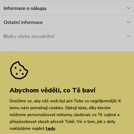
V pracovních dnech Po-Pá: 8-17h
Informace o nákupu
info@vuch.cz
Kontakt
Ostatní informace
+420 466 566 493
Doprava a platba
O nás
Buď u všeho zásadního!
Materiály a údržba
Kariéra
Nejčastější dotazy
Novinky
Slevy
Akce
Velkoobchod
Vrácení a reklamace
We Care
Odebírat
Pozáruční opravy
Dárkové poukazy
Zásady ochrany osobních údajů
zde
Vuchlook
Prodejny
Praha
Brno
Chrudim
Abychom věděli, co Tě baví
Snažíme se, aby náš web byl pro Tebe co nejpříjemnější. K
tomu nám pomáhají cookies. Sbírají data, díky kterým
můžeme personalizovat reklamy, sledovat, co Tě zajímá a
přizpůsobovat obsah přesně Tobě. Víc o tom, jak s daty
nakládáme najdeš
tady
.
Copyright © 2026 Vuch s.r.o. Všechna práva vyhrazena. Technicky zajišťuje