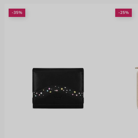
-35%
-25%