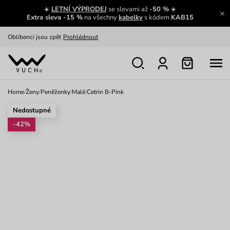
☀️
LETNÍ VÝPRODEJ
se slevami až
-50 %
☀️
Výměna a vrácení zdarma
Zobrazit
Extra sleva -15 %
na všechny
kabelky
s kódem
KAB15
Oblíbenci jsou zpět
Prohlédnout
Nech se inspirovat
Ukázat
Home
/
Ženy
/
Peněženky
/
Malé
/
Cetrin B-Pink
Nedostupné
-42%