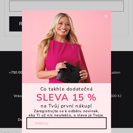
×
Resetovat heslo
+750 000
spokojených zákazníků
+250 000
produktů skladem
Co takhle dodatečná
SLEVA 15 %
Vrácení zdarma
do 30 dnů
Doprava zdarma
od 1 300 Kč
na Tvůj první nákup!
Zaregistrujte se k odběru novinek,
aby Ti už nic neuteklo, a sleva je Tvoje.
Doručení
do 24 hodin