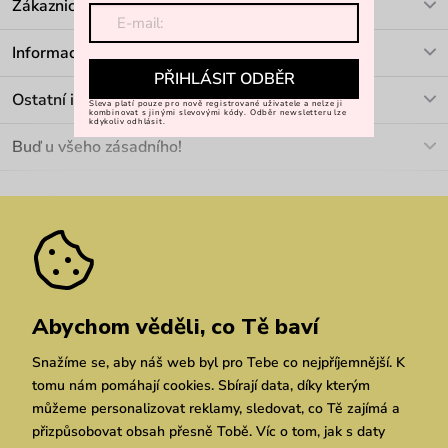
Zákaznická podpora
V pracovních dnech Po-Pá: 8-17h
Informace o nákupu
info@vuch.cz
PŘIHLÁSIT ODBĚR
Kontakt
Ostatní informace
Sleva platí pouze pro nově registrované uživatele a nelze ji
+420 466 566 493
kombinovat s jinými slevovými kódy. Odběr newsletteru lze
Doprava a platba
kdykoliv odhlásit.
O nás
Buď u všeho zásadního!
Materiály a údržba
Kariéra
Nejčastější dotazy
Novinky
Slevy
Akce
Velkoobchod
Vrácení a reklamace
We Care
Odebírat
Pozáruční opravy
Dárkové poukazy
Zásady ochrany osobních údajů
zde
Vuchlook
Prodejny
Praha
Brno
Chrudim
Abychom věděli, co Tě baví
Snažíme se, aby náš web byl pro Tebe co nejpříjemnější. K
tomu nám pomáhají cookies. Sbírají data, díky kterým
můžeme personalizovat reklamy, sledovat, co Tě zajímá a
přizpůsobovat obsah přesně Tobě. Víc o tom, jak s daty