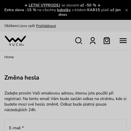
Zajímavosti ze světa Vuch:
Přečíst
☀️
LETNÍ VÝPRODEJ
se slevami
až -50 %
☀️
Extra sleva -15 %
na všechny
kabelky
s kódem
KAB15
platí
už jen
Výměna a vrácení zdarma
Zobrazit
dnes
Oblíbenci jsou zpět
Prohlédnout
Nech se inspirovat
Ukázat
Home
Změna hesla
Zadejte prosím Vaši emailovou adresu, kterou jste použili při
registraci. Na tento email Vám bude zaslán odkaz na stránku, kde si
budete moci své heslo změnit. Odkaz bude platný pouze
následujících 24h.
E-mail
*