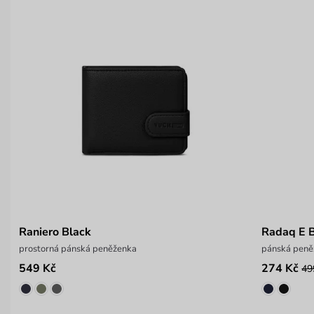
Raniero Black
Radaq E 
prostorná pánská peněženka
pánská peněž
549 Kč
274 Kč
49