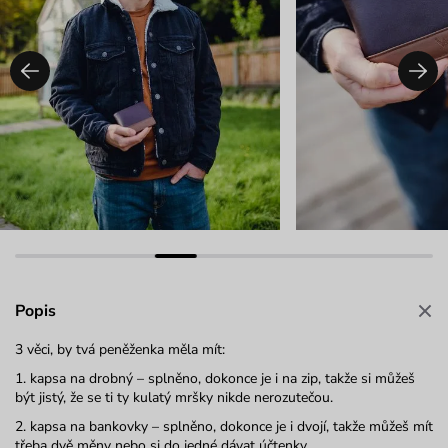
Popis
3 věci, by tvá peněženka měla mít:
1. kapsa na drobný – splněno, dokonce je i na zip, takže si můžeš
být jistý, že se ti ty kulatý mršky nikde nerozutečou.
2. kapsa na bankovky – splněno, dokonce je i dvojí, takže můžeš mít
třeba dvě měny nebo si do jedné dávat účtenky.