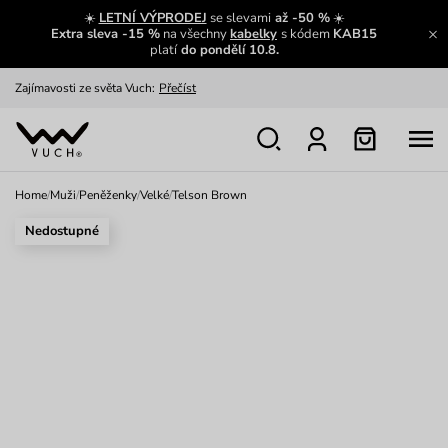
☀️
LETNÍ VÝPRODEJ
se slevami
až -50 %
☀️
Extra sleva -15 %
na všechny
kabelky
s kódem
KAB15
Zajímavosti ze světa Vuch:
Přečíst
platí
do pondělí 10.8.
Výměna a vrácení zdarma
Zobrazit
Oblíbenci jsou zpět
Prohlédnout
Nech se inspirovat
Ukázat
Home
/
Muži
/
Peněženky
/
Velké
/
Telson Brown
Nedostupné