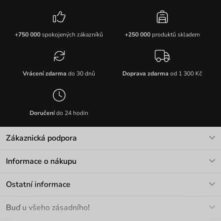
+750 000
spokojených zákazníků
+250 000
produktů skladem
Vrácení zdarma
do 30 dnů
Doprava zdarma
od 1 300 Kč
Doručení
do 24 hodin
Zákaznická podpora
V pracovních dnech Po-Pá: 8-17h
Informace o nákupu
info@vuch.cz
Kontakt
Ostatní informace
+420 466 566 493
Doprava a platba
O nás
Buď u všeho zásadního!
Materiály a údržba
Kariéra