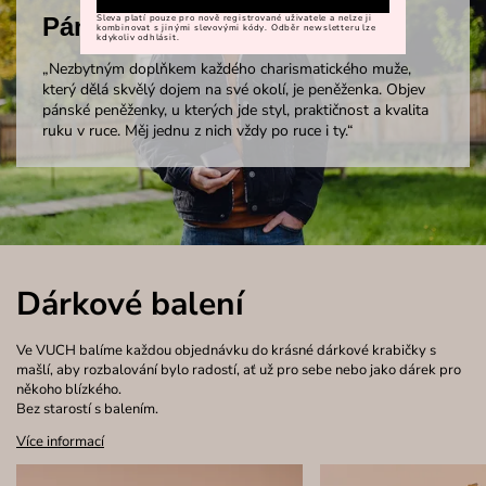
Pánské peněženky
Sleva platí pouze pro nově registrované uživatele a nelze ji
kombinovat s jinými slevovými kódy. Odběr newsletteru lze
kdykoliv odhlásit.
„Nezbytným doplňkem každého charismatického muže,
který dělá skvělý dojem na své okolí, je peněženka. Objev
pánské peněženky, u kterých jde styl, praktičnost a kvalita
ruku v ruce. Měj jednu z nich vždy po ruce i ty.“
Dárkové balení
Ve VUCH balíme každou objednávku do krásné dárkové krabičky s
mašlí, aby rozbalování bylo radostí, ať už pro sebe nebo jako dárek pro
někoho blízkého.
Bez starostí s balením.
Více informací