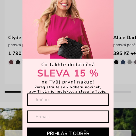
Clyde Grayson Brown
Allee Da
pánská peněženka z italské hovězí kůže
pánská peně
1 790 Kč
395 Kč
54
Co takhle dodatečná
SLEVA 15 %
na Tvůj první nákup!
Zaregistrujte se k odběru novinek,
aby Ti už nic neuteklo, a sleva je Tvoje.
PŘIHLÁSIT ODBĚR