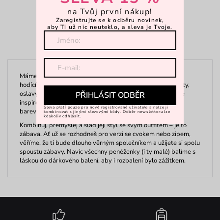
Strana 1 z 1
na Tvůj první nákup!
Zaregistrujte se k odběru novinek,
aby Ti už nic neuteklo, a sleva je Tvoje.
Máme pro vás stylové malé dámské peněženky skvěle se
hodící do psaníček nebo kabelek, jež si můžete vzít na párty,
oslavy nebo jen tak na večerní procházku. Naši návrháři se
PŘIHLÁSIT ODBĚR
inspirovali barevností kolem nás a výsledkem jsou hravé,
Sleva platí pouze pro nově registrované uživatele a nelze ji
barevné motivy, které tě nadchnou. A proč mít jen jednu?
kombinovat s jinými slevovými kódy. Odběr newsletteru lze
kdykoliv odhlásit.
Kombinuj, přemýšlej a slaď její styl se svým outfitem – je to
zábava. Ať už se rozhodneš pro verzi se cvokem nebo zipem,
věříme, že ti bude dlouho věrným společníkem a užijete si spolu
spoustu zábavy. Navíc všechny peněženky (i ty malé) balíme s
láskou do dárkového balení, aby i rozbalení bylo zážitkem.