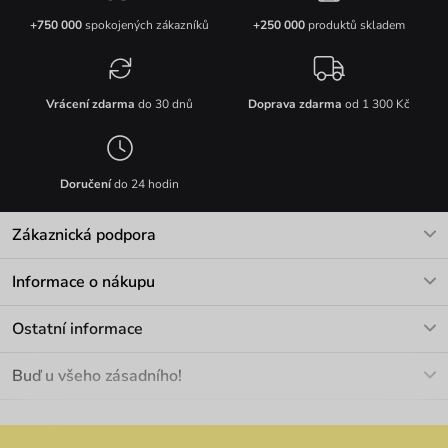
+750 000
spokojených zákazníků
+250 000
produktů skladem
Vrácení zdarma
do 30 dnů
Doprava zdarma
od 1 300 Kč
Doručení
do 24 hodin
Zákaznická podpora
V pracovních dnech Po-Pá: 8-17h
Informace o nákupu
info@vuch.cz
Kontakt
Ostatní informace
+420 466 566 493
Doprava a platba
O nás
Buď u všeho zásadního!
Materiály a údržba
Kariéra
Nejčastější dotazy
Novinky
Slevy
Akce
Velkoobchod
Vrácení a reklamace