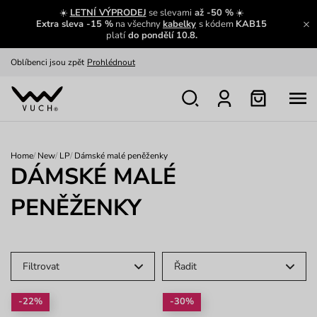
Zajímavosti ze světa Vuch:
Přečíst
☀️
LETNÍ VÝPRODEJ
se slevami
až -50 %
☀️
Extra sleva -15 %
na všechny
kabelky
s kódem
KAB15
Výměna a vrácení zdarma
Zobrazit
platí
do pondělí 10.8.
Oblíbenci jsou zpět
Prohlédnout
Nech se inspirovat
Ukázat
Home
/
New
/
LP
/
Dámské malé peněženky
DÁMSKÉ MALÉ
PENĚŽENKY
Filtrovat
Řadit
-22%
-30%