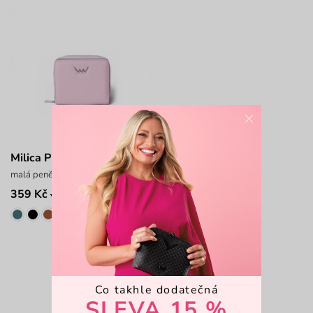
×
Milica Pink
malá peněženka z hladkého materiálu
359 Kč
499 Kč
Viděli jste 3 z 3 produktů
Co takhle dodatečná
SLEVA 15 %