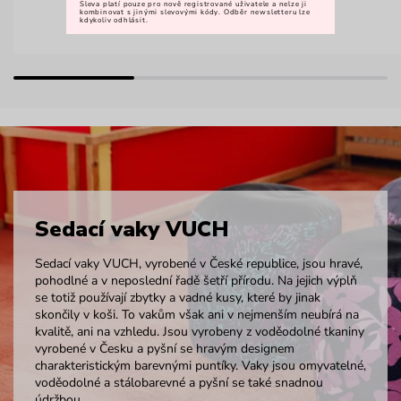
Sleva platí pouze pro nově registrované uživatele a nelze ji
kombinovat s jinými slevovými kódy. Odběr newsletteru lze
kdykoliv odhlásit.
Sedací vaky VUCH
Sedací vaky VUCH, vyrobené v České republice, jsou hravé,
pohodlné a v neposlední řadě šetří přírodu. Na jejich výplň
se totiž používají zbytky a vadné kusy, které by jinak
skončily v koši. To vakům však ani v nejmenším neubírá na
kvalitě, ani na vzhledu. Jsou vyrobeny z voděodolné tkaniny
vyrobené v Česku a pyšní se hravým designem
charakteristickým barevnými puntíky. Vaky jsou omyvatelné,
voděodolné a stálobarevné a pyšní se také snadnou
údržbou.