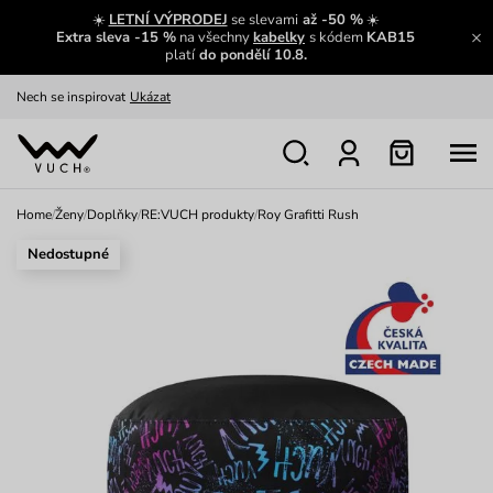
Výměna a vrácení zdarma
Zobrazit
☀️
LETNÍ VÝPRODEJ
se slevami
až -50 %
☀️
Extra sleva -15 %
na všechny
kabelky
s kódem
KAB15
Oblíbenci jsou zpět
Prohlédnout
platí
do pondělí 10.8.
Nech se inspirovat
Ukázat
Home
/
Ženy
/
Doplňky
/
RE:VUCH produkty
/
Roy Grafitti Rush
Nedostupné