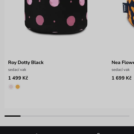
Roy Dotty Black
Nea Flowe
sedací vak
sedací vak
1 499 Kč
1 699 Kč