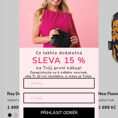
Co takhle dodatečná
SLEVA 15 %
na Tvůj první nákup!
Zaregistrujte se k odběru novinek,
aby Ti už nic neuteklo, a sleva je Tvoje.
Roy Dotty Yellow
Nea Flowe
sedací vak
sedací vak
1 499 Kč
1 699 Kč
PŘIHLÁSIT ODBĚR