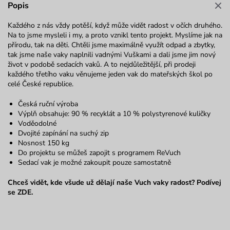
Popis
Každého z nás vždy potěší, když může vidět radost v očích druhého.
Na to jsme mysleli i my, a proto vznikl tento projekt. Myslíme jak na
přírodu, tak na děti. Chtěli jsme maximálně využít odpad a zbytky,
tak jsme naše vaky naplnili vadnými Vuškami a dali jsme jim nový
život v podobě sedacích vaků. A to nejdůležitější, při prodeji
každého třetího vaku věnujeme jeden vak do mateřských škol po
celé České republice.
Česká ruční výroba
Výplň obsahuje: 90 % recyklát a 10 % polystyrenové kuličky
Voděodolné
Dvojité zapínání na suchý zip
Nosnost 150 kg
Do projektu se můžeš zapojit s
programem ReVuch
Sedací vak je možné zakoupit pouze samostatně
Chceš vidět, kde všude už dělají naše Vuch vaky radost? Podívej
se
ZDE
.