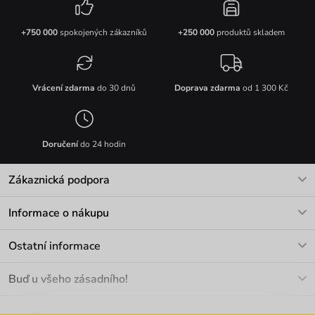
+750 000
spokojených zákazníků
+250 000
produktů skladem
Vrácení zdarma
do 30 dnů
Doprava zdarma
od 1 300 Kč
Doručení
do 24 hodin
Zákaznická podpora
V pracovních dnech Po-Pá: 8-17h
Informace o nákupu
info@vuch.cz
Kontakt
Ostatní informace
+420 466 566 493
Doprava a platba
O nás
Buď u všeho zásadního!
Materiály a údržba
Kariéra
Nejčastější dotazy
Novinky
Slevy
Akce
Velkoobchod