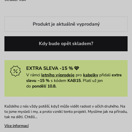
Produkt je aktuálně vyprodaný
Kdy bude opět skladem?
EXTRA SLEVA -15 % 🩷
V rámci
letního výprodeje
pro
kabelky
přidali
extra
slevu −15 %
s kódem
KAB15
. Platí už jen
do
pondělí 10.8.
Každého z nás vždy potěší, když může vidět radost v očích druhého. Na
to jsme mysleli i my, a proto vznikl tento projekt. Myslíme jak na přírodu,
tak na děti. Chtěli…
Více informací