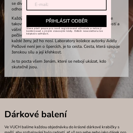
se dívá do hlubin své duše, přijímá její světlo i stín a je
odhodlaná vykročit vpřed. Prostě jen taková, jaká je.
Každý šperk, vznikl cestou transformace a síly, stává se
PŘIHLÁSIT ODBĚR
takovým malým světem sám o sobě. Vznikal s trpělivostí a
Sleva platí pouze pro nově registrované uživatele a nelze ji
vášní – ručně modelovaný z vosku, tvarovaný ohněm,
kombinovat s jinými slevovými kódy. Odběr newsletteru lze
kdykoliv odhlásit.
pečlivě broušený a leštěný do tvaru, který nese příběh
každé ženy, jež ho nosí. Laboratory kolekce autorky Adély
Pečlové není jen o špercích, je to cesta. Cesta, která spojuje
ženskou sílu a její křehkost.
Je to pocta všem ženám, které se nebojí ukázat, kdo
skutečně jsou.
Dárkové balení
Ve VUCH balíme každou objednávku do krásné dárkové krabičky s
mašlí, aby rozbalování bylo radostí, ať už pro sebe nebo jako dárek pro