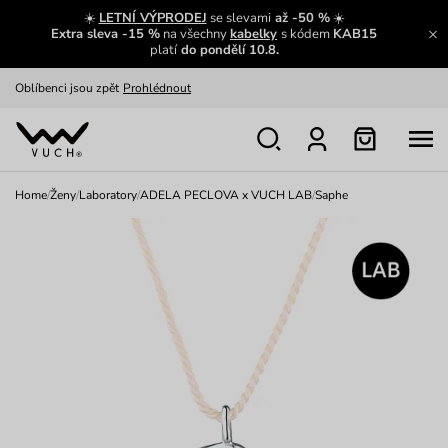
Zajímavosti ze světa Vuch:
Přečíst
☀️
LETNÍ VÝPRODEJ
se slevami
až -50 %
☀️
Extra sleva -15 %
na všechny
kabelky
s kódem
KAB15
Výměna a vrácení zdarma
Zobrazit
platí
do pondělí 10.8.
Oblíbenci jsou zpět
Prohlédnout
Nech se inspirovat
Ukázat
Home
/
Ženy
/
Laboratory
/
ADELA PECLOVA x VUCH LAB
/
Saphe