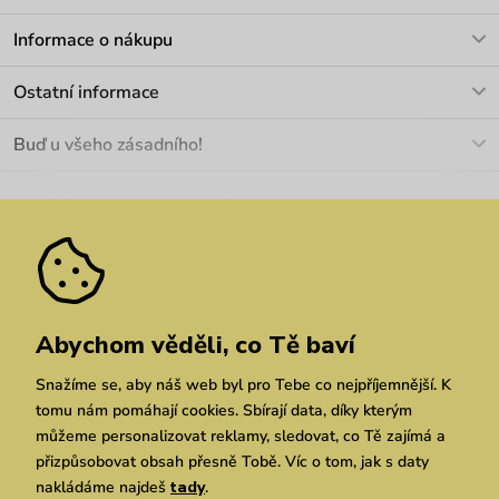
V pracovních dnech Po-Pá: 8-17h
Informace o nákupu
info@vuch.cz
Kontakt
Ostatní informace
+420 466 566 493
Doprava a platba
O nás
Buď u všeho zásadního!
Materiály a údržba
Kariéra
Nejčastější dotazy
Novinky
Slevy
Akce
Velkoobchod
Vrácení a reklamace
We Care
Odebírat
Pozáruční opravy
Dárkové poukazy
Zásady ochrany osobních údajů
zde
Vuchlook
Prodejny
Praha
Chrudim
Brno
Abychom věděli, co Tě baví
Snažíme se, aby náš web byl pro Tebe co nejpříjemnější. K
tomu nám pomáhají cookies. Sbírají data, díky kterým
můžeme personalizovat reklamy, sledovat, co Tě zajímá a
přizpůsobovat obsah přesně Tobě. Víc o tom, jak s daty
nakládáme najdeš
tady
.