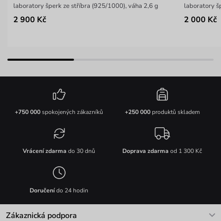
laboratory šperk ze stříbra (925/1000), váha 2,6 g
laboratory š
2 900 Kč
2 000 Kč
+750 000
spokojených zákazníků
+250 000
produktů skladem
Vrácení zdarma
do 30 dnů
Doprava zdarma
od 1 300 Kč
Doručení
do 24 hodin
Zákaznická podpora