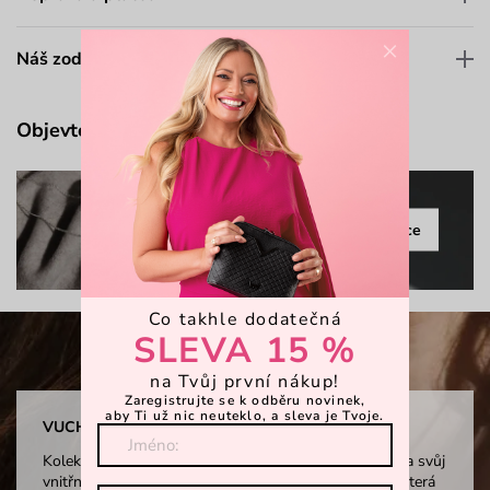
×
Náš zodpovědný přístup
Objevte více
Celá kolekce
Co takhle dodatečná
SLEVA 15 %
na Tvůj první nákup!
Zaregistrujte se k odběru novinek,
aby Ti už nic neuteklo, a sleva je Tvoje.
VUCH LABORATORY × ADELA PECLOVA
Kolekce šperků Laboratory je oslavou ženy, která našla svůj
vnitřní klid i za neustálého pohybu života. Je to žena, která