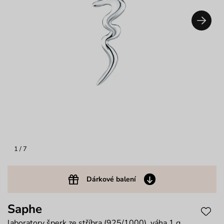
1
/ 7
Dárkové balení
Saphe
laboratory šperk ze stříbra (925/1000), váha 1 g