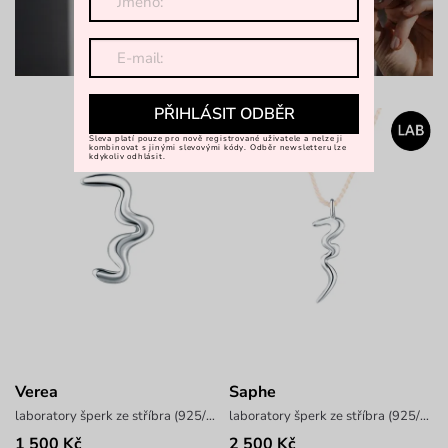
PŘIHLÁSIT ODBĚR
Sleva platí pouze pro nově registrované uživatele a nelze ji
kombinovat s jinými slevovými kódy. Odběr newsletteru lze
kdykoliv odhlásit.
Verea
Saphe
laboratory šperk ze stříbra (925/1000), váha 2,1 g
laboratory šperk ze stříbra (925/1000), váha 1 g
1 500 Kč
2 500 Kč