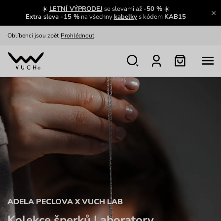
☀️
LETNÍ VÝPRODEJ
se slevami až
-50 %
☀️
Výměna a vrácení zdarma
Zobrazit
Extra sleva -15 %
na všechny
kabelky
s kódem
KAB15
Oblíbenci jsou zpět
Prohlédnout
Nech se inspirovat
Ukázat
ADELA PECLOVA X VUCH LAB
Kolekce šperků Laboratory