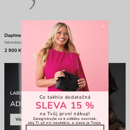
×
Daphne
laboratory šperk ze stříbra (925/1000), váha 2,6 g
2 900 Kč
LABORATORY COLLECTION
Co takhle dodatečná
SLEVA 15 %
ADÉLA PEČLOVÁ
na Tvůj první nákup!
Zaregistrujte se k odběru novinek,
Více o kolekci
aby Ti už nic neuteklo, a sleva je Tvoje.