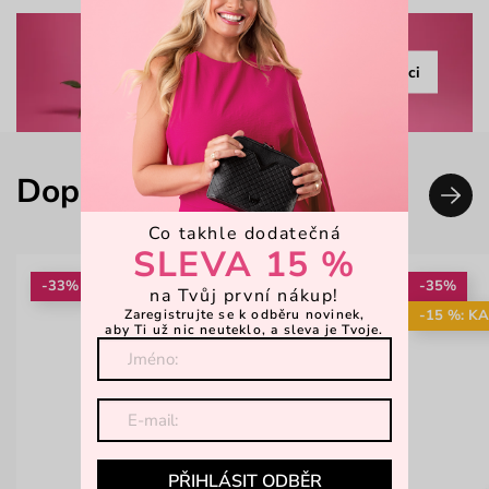
Prohlédnout kolekci
Doplň svůj look
Co takhle dodatečná
SLEVA 15 %
-33%
-35%
na Tvůj první nákup!
Zaregistrujte se k odběru novinek,
-15 %: K
aby Ti už nic neuteklo, a sleva je Tvoje.
PŘIHLÁSIT ODBĚR