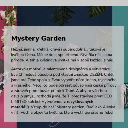
Mystery Garden
Něžná, jemná, křehká, dravá i superodolná… taková je
květina i žena. Máme dost společného. Stvořila nás sama
příroda. A tahle květinová limitka má v sobě každou z nás.
Autorkou motivů je talentovaná designérka a výtvarnice
Eva Chmelová působící pod vlastní značkou DEZÉN. Chtěli
jsme pro Tebe spolu s Evou vytvořit něco jiného, tajemného
a krásného. Něco, co bude odrážet půvab naší české přírody
a zároveň promlouvat přímo k Tobě. A aby to všechno
dávalo smysl, rozhodli jsme, že Ti představíme první ECO
LIMITED kolekci. Vytvořenou
z recyklovaných
materiálů
.
Vstup do naší Mystery garden. Buď jako Alenka
v říši Vuch a objev tu květinu, která vystihuje přesně Tebe!