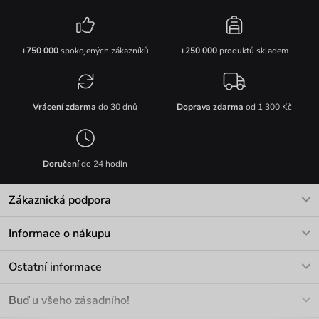
+750 000
spokojených zákazníků
+250 000
produktů skladem
Vrácení zdarma
do 30 dnů
Doprava zdarma
od 1 300 Kč
Doručení
do 24 hodin
Zákaznická podpora
V pracovních dnech Po-Pá: 8-17h
Informace o nákupu
info@vuch.cz
Kontakt
Ostatní informace
+420 466 566 493
Doprava a platba
O nás
Buď u všeho zásadního!
Materiály a údržba
Kariéra