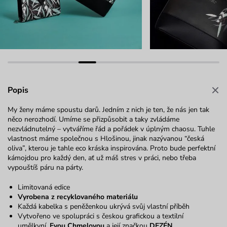
Popis
My ženy máme spoustu darů. Jedním z nich je ten, že nás jen tak
něco nerozhodí. Umíme se přizpůsobit a taky zvládáme
nezvládnutelný – vytváříme řád a pořádek v úplným chaosu. Tuhle
vlastnost máme společnou s Hlošinou, jinak nazývanou “česká
oliva”, kterou je tahle eco kráska inspirována. Proto bude perfektní
kámojdou pro každý den, ať už máš stres v práci, nebo třeba
vypouštíš páru na párty.
Limitovaná edice
Vyrobena z recyklovaného materiálu
Každá kabelka s peněženkou ukrývá svůj vlastní příběh
Vytvořeno ve spolupráci s českou grafickou a textilní
umělkyní,
Evou Chmelovou
a její značkou
DEZÉN