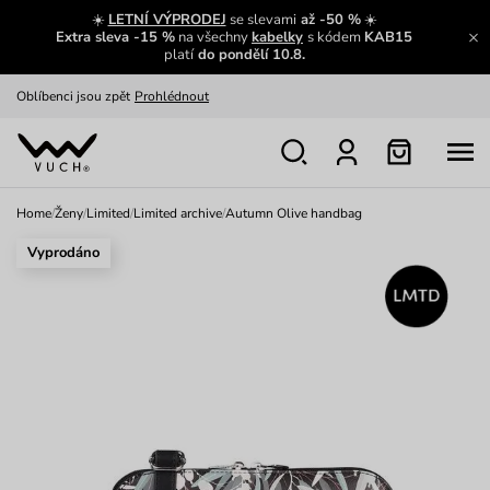
Zajímavosti ze světa Vuch:
Přečíst
☀️
LETNÍ VÝPRODEJ
se slevami
až -50 %
☀️
Extra sleva -15 %
na všechny
kabelky
s kódem
KAB15
Výměna a vrácení zdarma
Zobrazit
platí
do pondělí 10.8.
Oblíbenci jsou zpět
Prohlédnout
Nech se inspirovat
Ukázat
Home
/
Ženy
/
Limited
/
Limited archive
/
Autumn Olive handbag
Vyprodáno