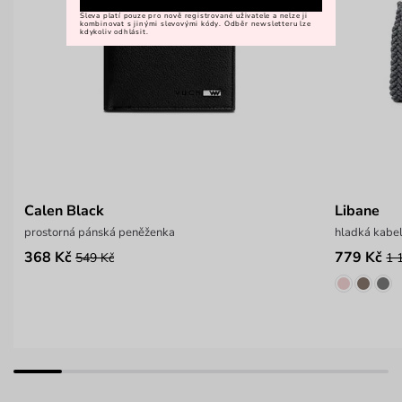
Sleva platí pouze pro nově registrované uživatele a nelze ji
kombinovat s jinými slevovými kódy. Odběr newsletteru lze
kdykoliv odhlásit.
Calen Black
Libane
prostorná pánská peněženka
hladká kabe
368 Kč
779 Kč
549 Kč
1 