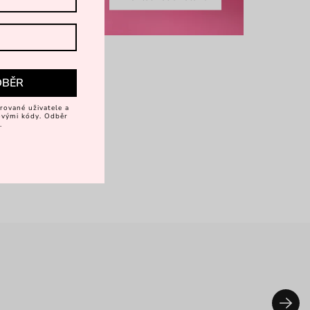
DBĚR
rované uživatele a
vovými kódy. Odběr
.