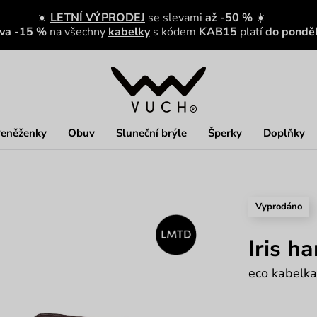
☀️
LETNÍ VÝPRODEJ
se slevami
až -50 %
☀️
eva -15 %
na všechny
kabelky
s kódem
KAB15
platí
do ponděl
eněženky
Obuv
Sluneční brýle
Šperky
Doplňky
Vyprodáno
Iris h
eco kabelka