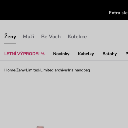
Extra sl
Ženy
Muži
Be Vuch
Kolekce
LETNÍ VÝPRODEJ %
Novinky
Kabelky
Batohy
P
Home
/
Ženy
/
Limited
/
Limited archive
/
Iris handbag