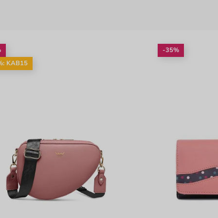
%
-35%
%: KAB15