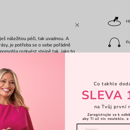
Hl
ješ náležitou péči, tak uvadnou. A
P
 krásy, je potřeba se o sebe pořádně
ti pomohla rozkvést stejně tak, jako to
Dá
í příběh
Co takhle dod
Li
extilní umělkyní,
Evou Chmelovou
SLEVA 
Objevte 
 jedné osobě je všestranná
Karla
na Tvůj první 
Zaregistrujte se k odb
aby Ti už nic neuteklo, a 