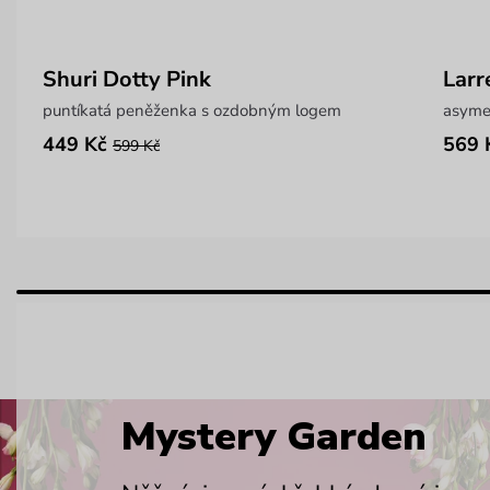
Shuri Dotty Pink
Larr
puntíkatá peněženka s ozdobným logem
asymet
449 Kč
569 
599 Kč
Mystery Garden