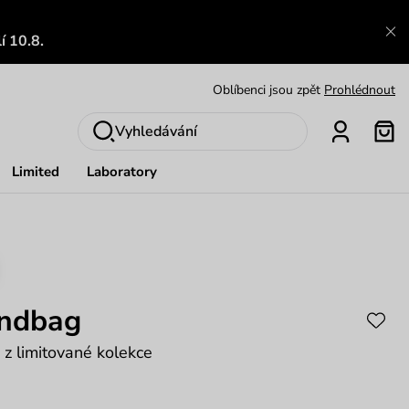
Výměna a vrácení zdarma
Zobrazit
í 10.8.
Oblíbenci jsou zpět
Prohlédnout
Nech se inspirovat
Ukázat
Vyhledávání
Limited
Laboratory
andbag
 z limitované kolekce