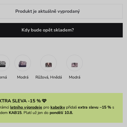
Produkt je aktuálně vyprodaný
Kdy bude opět skladem?
erná
Modrá
Růžová, Hnědá
Modrá
XTRA SLEVA -15 % 🩷
rámci
letního výprodeje
pro
kabelky
přidali
extra slevu −15 %
s
ódem
KAB15
. Platí už jen do
pondělí 10.8.