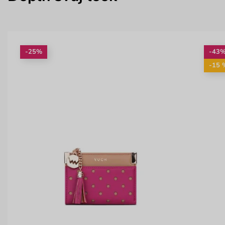
-25%
-43
-15 