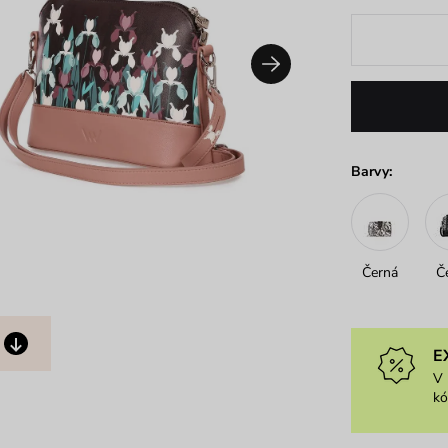
Barvy:
Černá
Č
E
V 
k