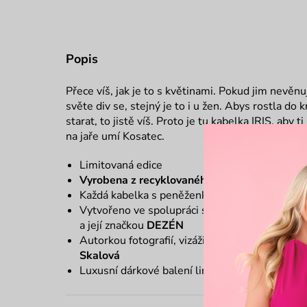
Popis
Přece víš, jak je to s květinami. Pokud jim nevěnu
světe div se, stejný je to i u žen. Abys rostla do
starat, to jistě víš. Proto je tu kabelka IRIS, aby 
na jaře umí Kosatec.
Limitovaná edice
Vyrobena z recyklovaného materiálu
Každá kabelka s peněženkou ukrývá svůj vlastn
Vytvořeno ve spolupráci s českou grafickou a t
a její značkou
DEZÉN
Autorkou fotografií, vizážistkou a modelkou v
Skalová
Luxusní dárkové balení limitované edice