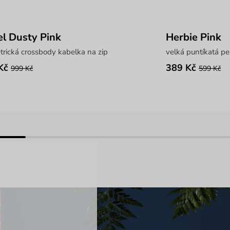
el Dusty Pink
Herbie Pink
rická crossbody kabelka na zip
velká puntíkatá p
Kč
389 Kč
999 Kč
599 Kč