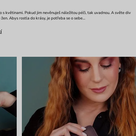
 to s květinami. Pokud jim nevěnuješ náležitou péči, tak uvadnou. A světe div
i u žen. Abys rostla do krásy, je potřeba se o sebe…
í