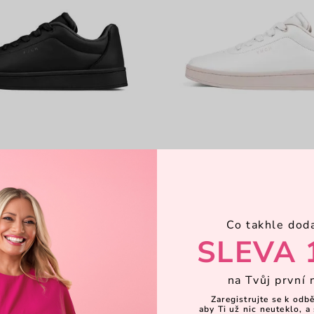
n Black
Legacy Men Off White
ená obuv
elegantní kožená obuv
1 679 Kč
399 Kč
2 399 Kč
Co takhle dod
SLEVA 
na Tvůj první 
Zaregistrujte se k odb
aby Ti už nic neuteklo, a 