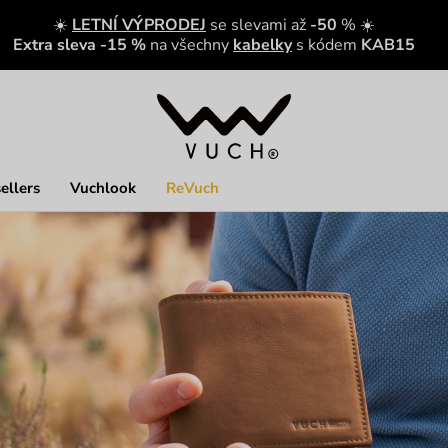
☀️
LETNÍ VÝPRODEJ
se slevami až
-50
% ☀️
Extra sleva -15 %
na všechny
kabelky
s kódem
KAB15
ellers
Vuchlook
ReVuch