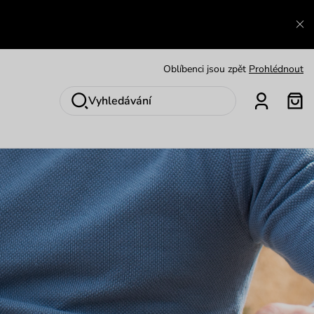
Zajímavosti ze světa Vuch:
Přečíst
Výměna a vrácení zdarma
Zobrazit
Oblíbenci jsou zpět
Prohlédnout
Nech se inspirovat
Ukázat
Vyhledávání