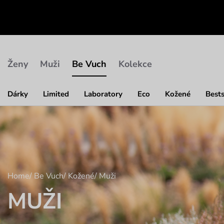
Ženy
Muži
Be Vuch
Kolekce
Dárky
Limited
Laboratory
Eco
Kožené
Bests
Home
/
Be Vuch
/
Kožené
/
Muži
MUŽI