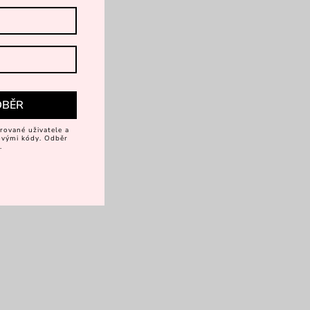
DBĚR
rované uživatele a
vovými kódy. Odběr
.