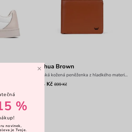
Joshua Brown
×
pánská kožená peněženka z hladkého materiálu
674 Kč
899 Kč
atečná
15 %
nákup!
ěru novinek,
sleva je Tvoje.