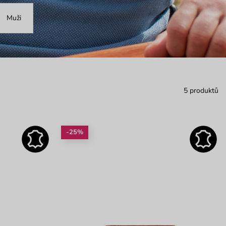
Muži
5 produktů
-25%