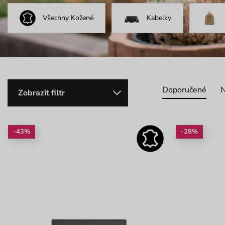
Všechny Kožené
Kabelky
Doporučené
N
Zobrazit filtr
-43%
-28%