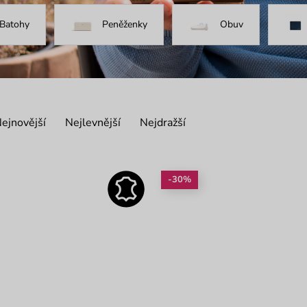
Batohy
Peněženky
Obuv
ejnovější
Nejlevnější
Nejdražší
-30%