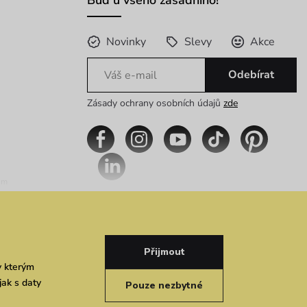
Buď u všeho zásadního!
Novinky
Slevy
Akce
Odebírat
Zásady ochrany osobních údajů
zde
im
Přijmout
y kterým
jak s daty
Pouze nezbytné