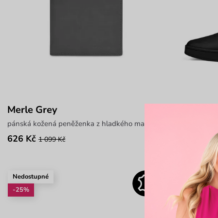
Merle Grey
Legacy Me
pánská kožená peněženka z hladkého materiálu
elegantní kož
626 Kč
1 727 Kč
1 099 Kč
2 
Nedostupné
-25%