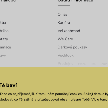
o nákupu
Ostatní informace
O nás
atba
Kariéra
držba
Velkoobchod
otazy
We Care
klamace
Dárkové poukazy
ravy
Vuchlook
Prodejny
Praha
Brno
Chrud
Tě baví
ebe co nejpříjemnější. K tomu nám pomáhají cookies. Sbírají data, dík
ledovat, co Tě zajímá a přizpůsobovat obsah přesně Tobě. Víc o tom, 