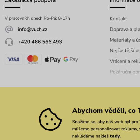
Zákaznická podpora
Informace 
V pracovních dnech Po-Pá: 8-17h
Kontakt
info@vuch.cz
Doprava a pl
Materiály a ú
+420 466 566 493
Nejčastější d
Vrácení a re
Pozáruční op
Abychom věděli, co 
Snažíme se, aby náš web byl pro T
můžeme personalizovat reklamy, s
nakládáme najdeš
tady
.