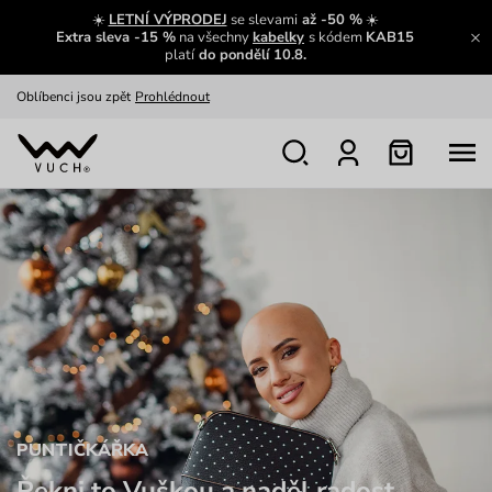
Zajímavosti ze světa Vuch:
Přečíst
☀️
LETNÍ VÝPRODEJ
se slevami
až -50 %
☀️
Extra sleva -15 %
na všechny
kabelky
s kódem
KAB15
Výměna a vrácení zdarma
Zobrazit
platí
do pondělí 10.8.
Oblíbenci jsou zpět
Prohlédnout
Nech se inspirovat
Ukázat
PUNTIČKÁŘKA
Řekni to Vuškou a naděl radost.