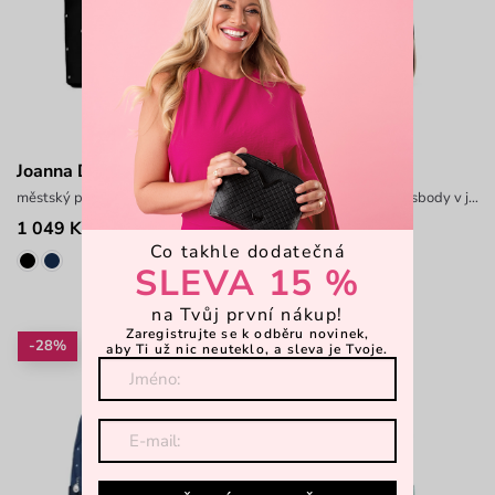
Joanna Dotty Scipion
Flug Black
městský prostorný batoh na zip
puntíkatý batůžek a crossbody v jednom
1 049 Kč
839 Kč
1 399 Kč
1 199 Kč
Co takhle dodatečná
SLEVA 15 %
na Tvůj první nákup!
Zaregistrujte se k odběru novinek,
-28%
-43%
aby Ti už nic neuteklo, a sleva je Tvoje.