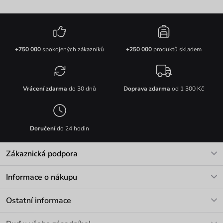
+750 000
spokojených zákazníků
+250 000
produktů skladem
Vrácení zdarma
do 30 dnů
Doprava zdarma
od 1 300 Kč
Doručení
do 24 hodin
Zákaznická podpora
V pracovních dnech Po-Pá: 8-17h
Informace o nákupu
info@vuch.cz
Kontakt
Ostatní informace
+420 466 566 493
Doprava a platba
O nás