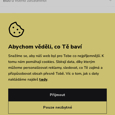
Buď u všeho zásadního!
Materiály a údržba
Kariéra
Nejčastější dotazy
Novinky
Slevy
Akce
Velkoobchod
Vrácení a reklamace
We Care
Odebírat
Pozáruční opravy
Dárkové poukazy
Zásady ochrany osobních údajů
zde
Vuchlook
Prodejny
Praha
Brno
Chrudim
Abychom věděli, co Tě baví
Snažíme se, aby náš web byl pro Tebe co nejpříjemnější. K
tomu nám pomáhají cookies. Sbírají data, díky kterým
můžeme personalizovat reklamy, sledovat, co Tě zajímá a
přizpůsobovat obsah přesně Tobě. Víc o tom, jak s daty
nakládáme najdeš
tady
.
Copyright © 2026 Vuch s.r.o. Všechna práva vyhrazena. Technicky zajišťuje
Simplia.cz
Přijmout
Obchodní podmínky
Zásady ochrany osobních údajů
Pouze nezbytné
Čeština