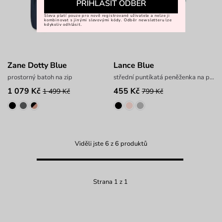
PŘIHLÁSIT ODBĚR
Sleva platí pouze pro nově registrované uživatele a nelze ji
kombinovat s jinými slevovými kódy. Odběr newsletteru lze
kdykoliv odhlásit.
Zane Dotty Blue
Lance Blue
prostorný batoh na zip
střední puntíkatá peněženka na patent
1 079 Kč
455 Kč
1 499 Kč
799 Kč
Viděli jste 6 z 6 produktů
Strana 1 z 1