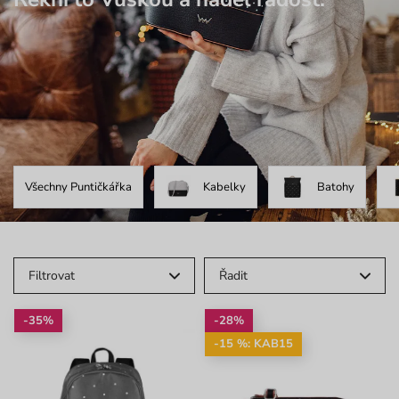
Všechny Puntičkářka
Kabelky
Batohy
Filtrovat
Řadit
-35%
-28%
-15 %: KAB15