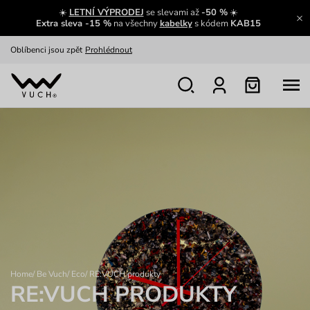
☀️
LETNÍ VÝPRODEJ
se slevami až
-50 %
☀️
Výměna a vrácení zdarma
Zobrazit
Extra sleva -15 %
na všechny
kabelky
s kódem
KAB15
Oblíbenci jsou zpět
Prohlédnout
Nech se inspirovat
Ukázat
Home
/
Be Vuch
/
Eco
/
RE:VUCH produkty
RE:VUCH PRODUKTY