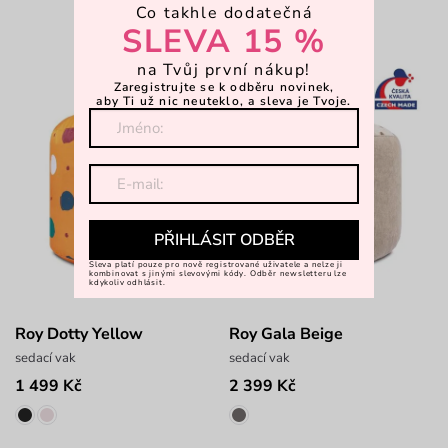
Co takhle dodatečná
SLEVA 15 %
na Tvůj první nákup!
Zaregistrujte se k odběru novinek,
aby Ti už nic neuteklo, a sleva je Tvoje.
PŘIHLÁSIT ODBĚR
Sleva platí pouze pro nově registrované uživatele a nelze ji
kombinovat s jinými slevovými kódy. Odběr newsletteru lze
kdykoliv odhlásit.
Roy Dotty Yellow
Roy Gala Beige
sedací vak
sedací vak
1 499 Kč
2 399 Kč