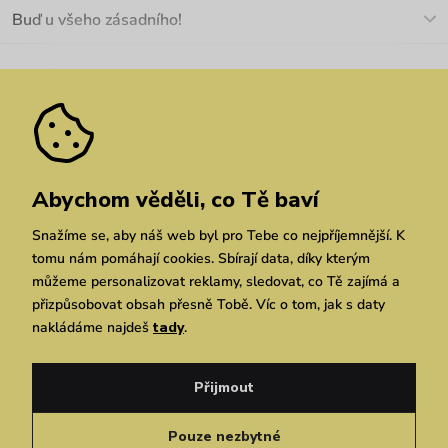
O nás
Buď u všeho zásadního!
Materiály a údržba
Kariéra
Nejčastější dotazy
Novinky
Slevy
Akce
Velkoobchod
Vrácení a reklamace
We Care
Odebírat
Pozáruční opravy
Dárkové poukazy
Zásady ochrany osobních údajů
zde
Vuchlook
Prodejny
Praha
Brno
Chrudim
Abychom věděli, co Tě baví
Snažíme se, aby náš web byl pro Tebe co nejpříjemnější. K
tomu nám pomáhají cookies. Sbírají data, díky kterým
můžeme personalizovat reklamy, sledovat, co Tě zajímá a
přizpůsobovat obsah přesně Tobě. Víc o tom, jak s daty
nakládáme najdeš
tady
.
Copyright © 2026 Vuch s.r.o. Všechna práva vyhrazena. Technicky zajišťuje
Simplia.cz
Přijmout
Obchodní podmínky
Zásady ochrany osobních údajů
Pouze nezbytné