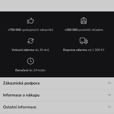
+750 000
spokojených zákazníků
+250 000
produktů skladem
Vrácení zdarma
do 30 dnů
Doprava zdarma
od 1 300 Kč
Doručení
do 24 hodin
Zákaznická podpora
V pracovních dnech Po-Pá: 8-17h
Informace o nákupu
info@vuch.cz
Kontakt
Ostatní informace
+420 466 566 493
Doprava a platba