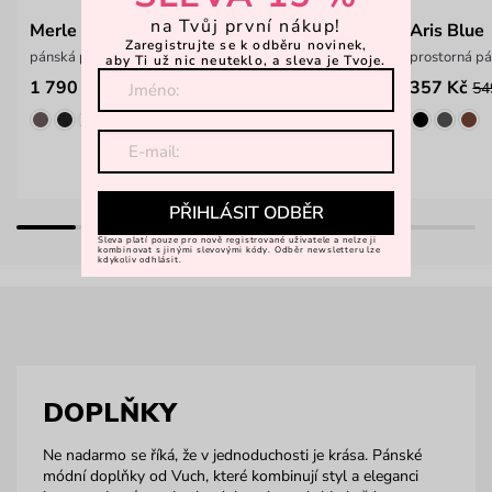
na Tvůj první nákup!
Merle Grayson Dark Blue
Aris Blue
Zaregistrujte se k odběru novinek,
pánská peněženka z italské hovězí kůže
prostorná p
aby Ti už nic neuteklo, a sleva je Tvoje.
1 790 Kč
357 Kč
54
PŘIHLÁSIT ODBĚR
Sleva platí pouze pro nově registrované uživatele a nelze ji
kombinovat s jinými slevovými kódy. Odběr newsletteru lze
kdykoliv odhlásit.
DOPLŇKY
Ne nadarmo se říká, že v jednoduchosti je krása. Pánské
módní doplňky od Vuch, které kombinují styl a eleganci