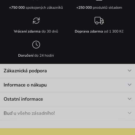
+750 000
spokojených zákazníků
+250 000
produktů skladem
Vrácení zdarma
do 30 dnů
Doprava zdarma
od 1 300 Kč
Doručení
do 24 hodin
Zákaznická podpora
V pracovních dnech Po-Pá: 8-17h
Informace o nákupu
info@vuch.cz
Kontakt
Ostatní informace
+420 466 566 493
Doprava a platba
O nás
Buď u všeho zásadního!
Materiály a údržba
Kariéra
Nejčastější dotazy
Novinky
Slevy
Akce
Velkoobchod
Vrácení a reklamace