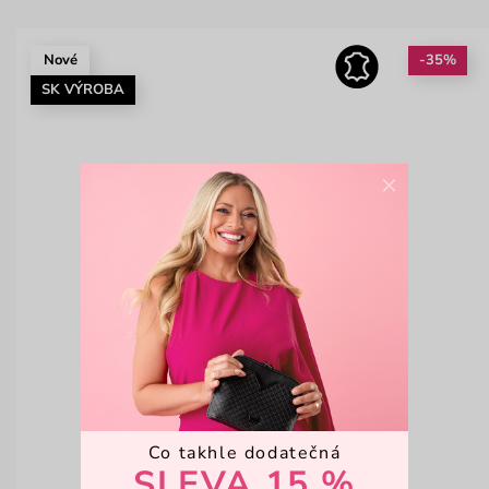
Nové
-35%
SK VÝROBA
×
Co takhle dodatečná
SLEVA 15 %