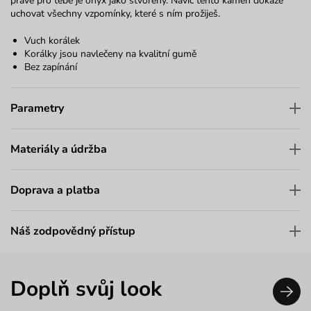
právě pro tebe je onyx jako stvořený. Navíc tento kámen dokáže
uchovat všechny vzpomínky, které s ním prožiješ.
Vuch korálek
Korálky jsou navlečeny na kvalitní gumě
Bez zapínání
Parametry
Materiály a údržba
Doprava a platba
Náš zodpovědný přístup
Doplň svůj look