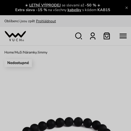
☀️
LETNÍ VÝPRODEJ
se slevami až
-50 %
☀️
Výměna a vrácení zdarma
Zobrazit
Extra sleva -15 %
na všechny
kabelky
s kódem
KAB15
Oblíbenci jsou zpět
Prohlédnout
Nech se inspirovat
Ukázat
Home
/
Muži
/
Náramky
/
Jimmy
Nedostupné