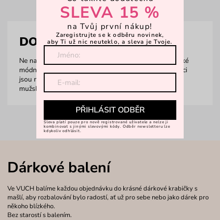
SLEVA 15 %
na Tvůj první nákup!
Zaregistrujte se k odběru novinek,
DOPLŇKY
aby Ti už nic neuteklo, a sleva je Tvoje.
Ne nadarmo se říká, že v jednoduchosti je krása. Pánské
módní doplňky od Vuch, které kombinují styl a eleganci
jsou navrhovány tak, aby dokonale podtrhly každou
mužskou osobnost. Vyber si ten svůj.
PŘIHLÁSIT ODBĚR
Sleva platí pouze pro nově registrované uživatele a nelze ji
kombinovat s jinými slevovými kódy. Odběr newsletteru lze
kdykoliv odhlásit.
Dárkové balení
Ve VUCH balíme každou objednávku do krásné dárkové krabičky s
mašlí, aby rozbalování bylo radostí, ať už pro sebe nebo jako dárek pro
někoho blízkého.
Bez starostí s balením.