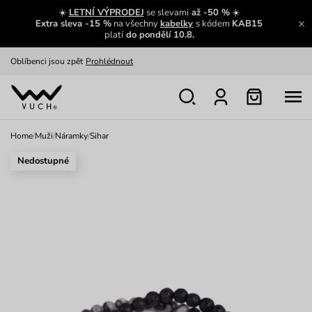
Zajímavosti ze světa Vuch:
Přečíst
☀️
LETNÍ VÝPRODEJ
se slevami
až -50 %
☀️
Extra sleva -15 %
na všechny
kabelky
s kódem
KAB15
Výměna a vrácení zdarma
Zobrazit
platí
do pondělí 10.8.
Oblíbenci jsou zpět
Prohlédnout
Nech se inspirovat
Ukázat
Home
/
Muži
/
Náramky
/
Sihar
Nedostupné