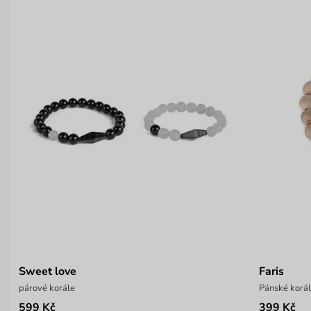
Sweet love
Faris
párové korále
Pánské korá
599 Kč
399 Kč