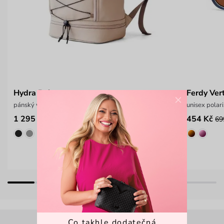
Hydra Beige
Ferdy Vert
×
pánský velký cestovní batoh
unisex polari
1 295 Kč
454 Kč
1 799 Kč
69
Co takhle dodatečná