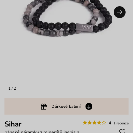
1
/ 2
Dárkové balení
Sihar
4
1 recenze
pánské náramky z minerálů jaspis a