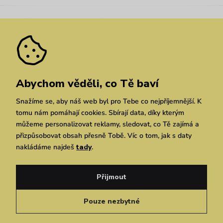
Kariéra
Nejčastější dotazy
Novinky
Slevy
Akce
Velkoobchod
Vrácení a reklamace
We Care
Odebírat
Pozáruční opravy
Dárkové poukazy
Zásady ochrany osobních údajů
zde
Vuchlook
Prodejny
Praha
Brno
Chrudim
Abychom věděli, co Tě baví
Snažíme se, aby náš web byl pro Tebe co nejpříjemnější. K
tomu nám pomáhají cookies. Sbírají data, díky kterým
můžeme personalizovat reklamy, sledovat, co Tě zajímá a
přizpůsobovat obsah přesně Tobě. Víc o tom, jak s daty
nakládáme najdeš
tady
.
Copyright © 2026 Vuch s.r.o. Všechna práva vyhrazena. Technicky zajišťuje
Simplia.cz
Přijmout
Obchodní podmínky
Zásady ochrany osobních údajů
Pouze nezbytné
Čeština