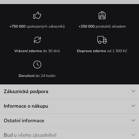
+750 000
spokojených zákazníků
+250 000
produktů skladem
Vrácení zdarma
do 30 dnů
Doprava zdarma
od 1 300 Kč
Doručení
do 24 hodin
Zákaznická podpora
V pracovních dnech Po-Pá: 8-17h
Informace o nákupu
info@vuch.cz
Kontakt
Ostatní informace
+420 466 566 493
Doprava a platba
O nás
Buď u všeho zásadního!
Materiály a údržba