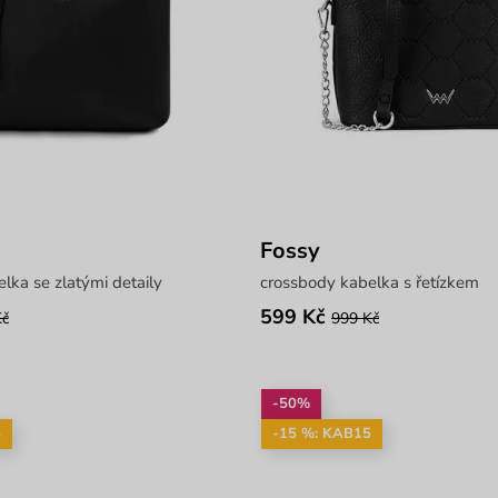
Fossy
lka se zlatými detaily
crossbody kabelka s řetízkem
599 Kč
Kč
999 Kč
-50%
5
-15 %: KAB15