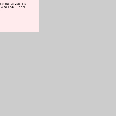
rované uživatele a
vovými kódy. Odběr
.