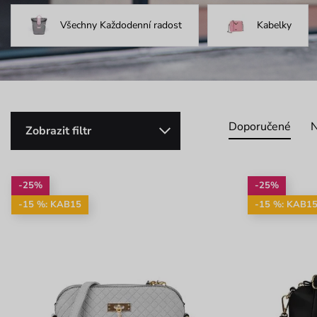
Všechny Každodenní radost
Kabelky
Doporučené
N
Zobrazit filtr
-25%
-25%
-15 %: KAB15
-15 %: KAB1