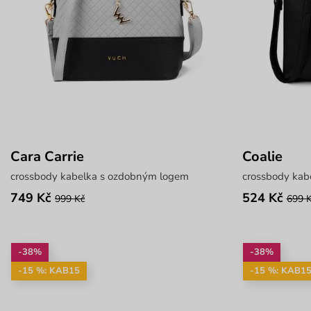
Cara Carrie
Coalie
crossbody kabelka s ozdobným logem
crossbody kabe
749 Kč
524 Kč
999 Kč
699 
-38%
-38%
-15 %: KAB15
-15 %: KAB1