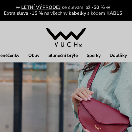
☀️
LETNÍ VÝPRODEJ
se slevami až
-50
% ☀️
Extra sleva -15 %
na všechny
kabelky
s kódem
KAB15
eněženky
Obuv
Sluneční brýle
Šperky
Doplňky