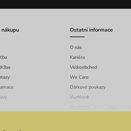
o nákupu
Ostatní informace
O nás
atba
Kariéra
držba
Velkoobchod
otazy
We Care
klamace
Dárkové poukazy
ravy
Vuchlook
Prodejny
Praha
Brno
Chrud