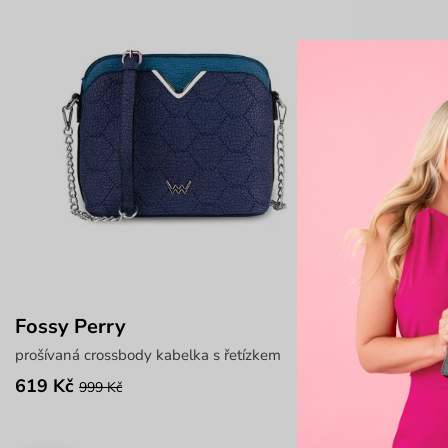
Fossy Perry
Remus Gr
prošívaná crossbody kabelka s řetízkem
ledvinka s na
619 Kč
340 Kč
999 Kč
549 