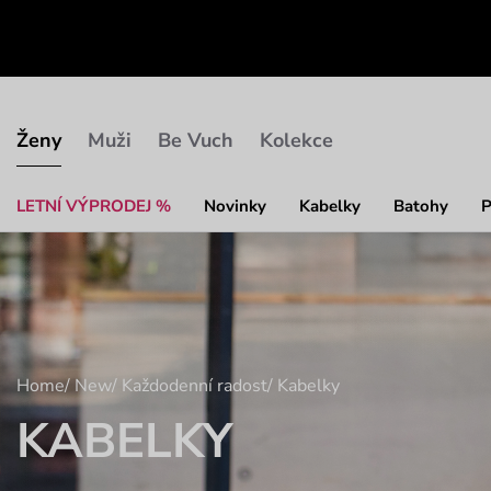
Ženy
Muži
Be Vuch
Kolekce
LETNÍ VÝPRODEJ %
Novinky
Kabelky
Batohy
P
Home
/
New
/
Každodenní radost
/
Kabelky
KABELKY