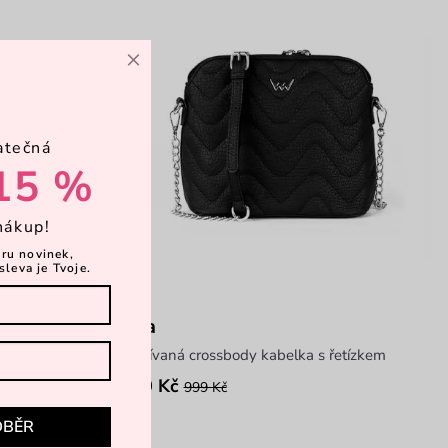
×
atečná
15 %
nákup!
ěru novinek,
sleva je Tvoje.
Zita
řetízkem
prošívaná crossbody kabelka s řetízkem
500 Kč
999 Kč
DBĚR