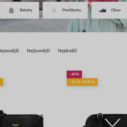
Batohy
Peněženky
Obuv
ejnovější
Nejlevnější
Nejdražší
-40%
5
-15 %: KAB15