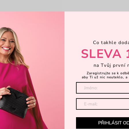
Co takhle dod
SLEVA 
na Tvůj první 
Zaregistrujte se k odb
aby Ti už nic neuteklo, a 
ey
Zita Beige
stavitelným popruhem
prošívaná crossbody kabelka s 
500 Kč
Kč
999 Kč
PŘIHLÁSIT O