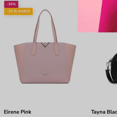
-35%
-30%
-15 %: KAB15
-15 %: KAB1
Eirene Pink
Tayna Bla