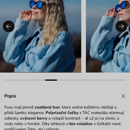
Popis
Foxy mají jemně
zaoblený tvar
, který sedne každému obličeji a
přidá špetku elegance.
Polarizační čočky
z TAC materiálu eliminují
odlesky,
zvýrazní barvy
a vylepší kontrast – ať už jsi na silnici, u
vody nebo v horách. Díky lehkosti a
bio-celulóze
v čočkách navíc
potěší nejen Tebe, ale i přírodu.