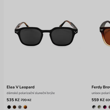
Elea V Leopard
Ferdy Br
dámské polarizační sluneční brýle
unisex polari
535 Kč
559 Kč
799 Kč
69