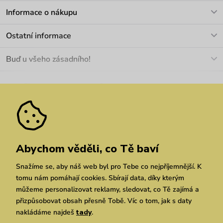
V pracovních dnech Po-Pá: 8-17h
Informace o nákupu
info@vuch.cz
Kontakt
Ostatní informace
+420 466 566 493
Doprava a platba
O nás
Buď u všeho zásadního!
Materiály a údržba
Kariéra
Nejčastější dotazy
Novinky
Slevy
Akce
Velkoobchod
Vrácení a reklamace
We Care
Odebírat
Pozáruční opravy
Dárkové poukazy
Zásady ochrany osobních údajů
zde
Vuchlook
Prodejny
Praha
Brno
Chrudim
Abychom věděli, co Tě baví
Snažíme se, aby náš web byl pro Tebe co nejpříjemnější. K
tomu nám pomáhají cookies. Sbírají data, díky kterým
můžeme personalizovat reklamy, sledovat, co Tě zajímá a
přizpůsobovat obsah přesně Tobě. Víc o tom, jak s daty
nakládáme najdeš
tady
.
Copyright © 2026 Vuch s.r.o. Všechna práva vyhrazena. Technicky zajišťuje