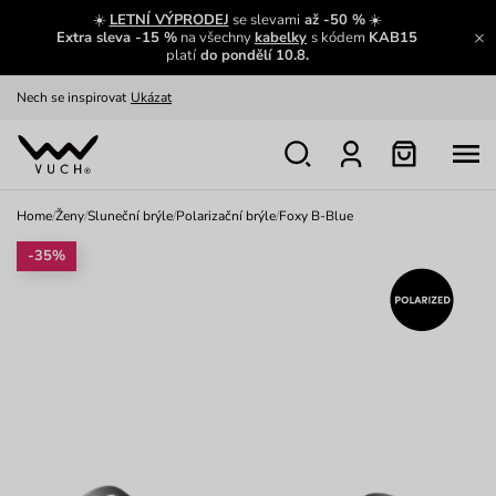
Výměna a vrácení zdarma
Zobrazit
☀️
LETNÍ VÝPRODEJ
se slevami
až -50 %
☀️
Extra sleva -15 %
na všechny
kabelky
s kódem
KAB15
Oblíbenci jsou zpět
Prohlédnout
platí
do pondělí 10.8.
Nech se inspirovat
Ukázat
Home
/
Ženy
/
Sluneční brýle
/
Polarizační brýle
/
Foxy B-Blue
-35%