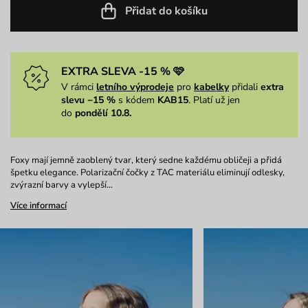
Přidat do košíku
EXTRA SLEVA -15 % 🩷
V rámci
letního výprodeje
pro
kabelky
přidali
extra
slevu −15 %
s kódem
KAB15
. Platí už jen
do
pondělí 10.8.
Foxy mají jemně zaoblený tvar, který sedne každému obličeji a přidá
špetku elegance. Polarizační čočky z TAC materiálu eliminují odlesky,
zvýrazní barvy a vylepší…
Více informací