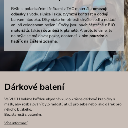
Brýle s polarizačními čočkami z TAC materiálu
omezují
odlesky
z vody, silnice i skla, zvýrazní kontrast a dodají
barvám hloubku. Díky nízké hmotnosti skvěle sedí a netlačí
ani při celodenním nošení. Čočky jsou navíc částečně z
BIO
materiálů
, takže i
šetrnější k planetě
. A protože víme, že
na brýle se má dávat pozor, dostaneš k nim
pouzdro a
hadřík na čištění zdarma
.
Dárkové balení
Ve VUCH balíme každou objednávku do krásné dárkové krabičky s
mašlí, aby rozbalování bylo radostí, ať už pro sebe nebo jako dárek pro
někoho blízkého.
Bez starostí s balením.
Více informací