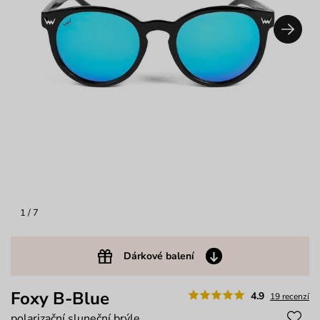
1
/ 7
Dárkové balení
Foxy B-Blue
4.9
19 recenzí
polarizační sluneční brýle