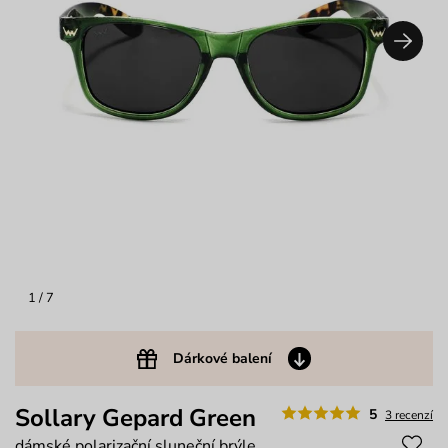
1
/ 7
Dárkové balení
Sollary Gepard Green
5
3 recenzí
dámské polarizační sluneční brýle