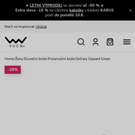
Výměna a vrácení zdarma
Zobrazit
☀️
LETNÍ VÝPRODEJ
se slevami
až -50 %
☀️
Extra sleva -15 %
na všechny
kabelky
s kódem
KAB15
Oblíbenci jsou zpět
Prohlédnout
platí
do pondělí 10.8.
Nech se inspirovat
Ukázat
Home
/
Ženy
/
Sluneční brýle
/
Polarizační brýle
/
Sollary Gepard Green
-28%