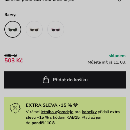
Barvy:
699 Kč
skladem
503 Kč
Můžete mít již 11. 08.
Přidat do košíku
EXTRA SLEVA -15 % 🩷
V rámci
letního výprodeje
pro
kabelky
přidali
extra
slevu −15 %
s kódem
KAB15
. Platí už jen
do
pondělí 10.8.