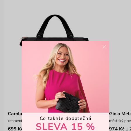
×
Carola Black
Gioia Mel
Co takhle dodatečná
cestovní taška z odolného materiálu
městský pro
SLEVA 15 %
699 Kč
974 Kč
999 Kč
1 