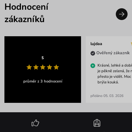
Hodnocení
zákazníků
lujdaa
Ověřený zákazník
5
Krásné, lehké a dob
je pěkně zelená, že 
přesto je vidět. Moc
průměr z 3 hodnocení
brýle kouká.
přidáno 05. 03. 2026