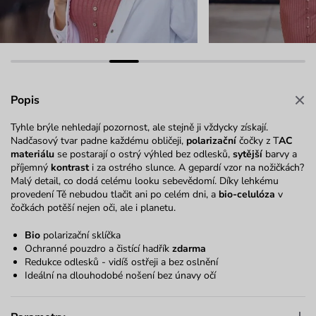
Popis
Tyhle brýle nehledají pozornost, ale stejně ji vždycky získají.
Nadčasový tvar padne každému obličeji,
polarizační
čočky z T
AC
materiálu
se postarají o ostrý výhled bez odlesků,
sytější
barvy a
příjemný
kontrast
i za ostrého slunce. A gepardí vzor na nožičkách?
Malý detail, co dodá celému looku sebevědomí. Díky lehkému
provedení Tě nebudou tlačit ani po celém dni, a
bio-celulóza
v
čočkách potěší nejen oči, ale i planetu.
Bio
polarizační sklíčka
Ochranné pouzdro a čistící hadřík
zdarma
Redukce odlesků - vidíš ostřeji a bez oslnění
Ideální na dlouhodobé nošení bez únavy očí