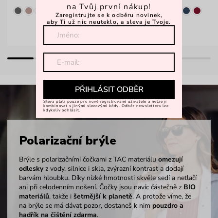
na Tvůj první nákup!
Zaregistrujte se k odběru novinek,
aby Ti už nic neuteklo, a sleva je Tvoje.
PŘIHLÁSIT ODBĚR
Sleva platí pouze pro nově registrované uživatele a nelze ji
kombinovat s jinými slevovými kódy. Odběr newsletteru lze
kdykoliv odhlásit.
Polarizační brýle
Brýle s polarizačními čočkami z TAC materiálu
omezují
odlesky
z vody, silnice i skla, zvýrazní kontrast a dodají
barvám hloubku. Díky nízké hmotnosti skvěle sedí a netlačí
ani při celodenním nošení. Čočky jsou navíc částečně z
BIO
materiálů
, takže i
šetrnější k planetě
. A protože víme, že
na brýle se má dávat pozor, dostaneš k nim
pouzdro a
hadřík na čištění zdarma
.