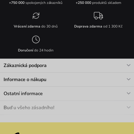
+750 000
spokojených zákazníků
+250 000
produktů skladem
Vrácení zdarma
do 30 dnů
Doprava zdarma
od 1 300 Kč
Doručení
do 24 hodin
Zákaznická podpora
V pracovních dnech Po-Pá: 8-17h
Informace o nákupu
info@vuch.cz
Kontakt
Ostatní informace
+420 466 566 493
Doprava a platba
O nás
Buď u všeho zásadního!
Materiály a údržba
Kariéra
Nejčastější dotazy
Novinky
Slevy
Akce
Velkoobchod
Vrácení a reklamace
We Care
Odebírat