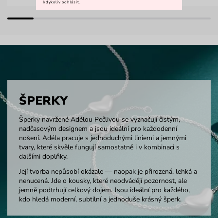
kdykoliv odhlásit.
ŠPERKY
Šperky navržené Adélou Pečlivou se vyznačují čistým,
nadčasovým designem a jsou ideální pro každodenní
nošení. Adéla pracuje s jednoduchými liniemi a jemnými
tvary, které skvěle fungují samostatně i v kombinaci s
dalšími doplňky.
Její tvorba nepůsobí okázale — naopak je přirozená, lehká a
nenucená. Jde o kousky, které neodvádějí pozornost, ale
jemně podtrhují celkový dojem. Jsou ideální pro každého,
kdo hledá moderní, subtilní a jednoduše krásný šperk.