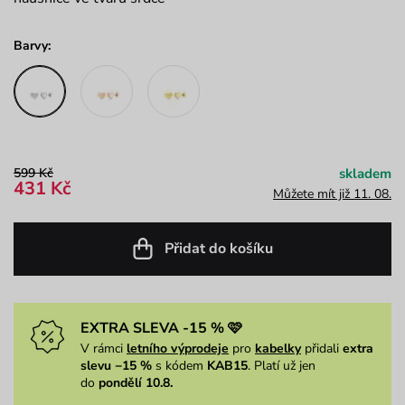
Barvy:
599 Kč
skladem
431 Kč
Můžete mít již 11. 08.
Přidat do košíku
EXTRA SLEVA -15 % 🩷
V rámci
letního výprodeje
pro
kabelky
přidali
extra
slevu −15 %
s kódem
KAB15
. Platí už jen
do
pondělí 10.8.