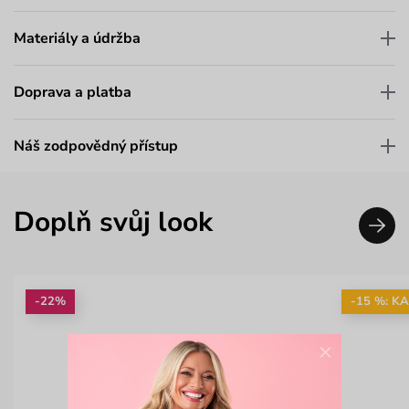
Materiály a údržba
Doprava a platba
Náš zodpovědný přístup
Doplň svůj look
-22%
-15 %: K
×