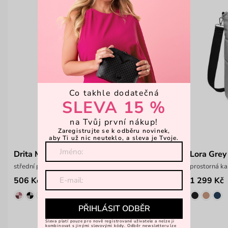
Co takhle dodatečná
SLEVA 15 %
na Tvůj první nákup!
Zaregistrujte se k odběru novinek,
aby Ti už nic neuteklo, a sleva je Tvoje.
Drita M-Color
Lora Grey
střední peněženka na patent
prostorná ka
506 Kč
1 299 Kč
649 Kč
PŘIHLÁSIT ODBĚR
Sleva platí pouze pro nově registrované uživatele a nelze ji
kombinovat s jinými slevovými kódy. Odběr newsletteru lze