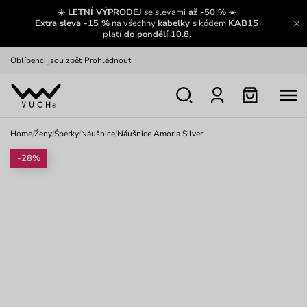
Zajímavosti ze světa Vuch:
Přečíst
☀️
LETNÍ VÝPRODEJ
se slevami
až -50 %
☀️
Extra sleva -15 %
na všechny
kabelky
s kódem
KAB15
Výměna a vrácení zdarma
Zobrazit
platí
do pondělí 10.8.
Oblíbenci jsou zpět
Prohlédnout
Nech se inspirovat
Ukázat
Home
/
Ženy
/
Šperky
/
Náušnice
/
Náušnice Amoria Silver
-28%