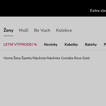
Extra sl
Ženy
Muži
Be Vuch
Kolekce
LETNÍ VÝPRODEJ %
Novinky
Kabelky
Batohy
P
Home
/
Ženy
/
Šperky
/
Náušnice
/
Náušnice Costalla Rose Gold