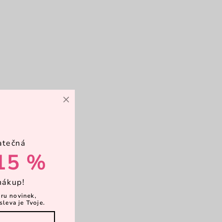
×
atečná
15 %
nákup!
ěru novinek,
sleva je Tvoje.