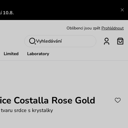
Výměna a vrácení zdarma
Zobrazit
í 10.8.
Oblíbenci jsou zpět
Prohlédnout
Nech se inspirovat
Ukázat
Vyhledávání
Limited
Laboratory
ce Costalla Rose Gold
tvaru srdce s krystalky