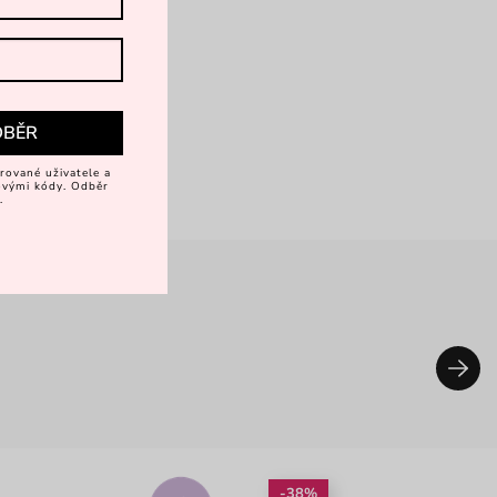
DBĚR
rované uživatele a
vovými kódy. Odběr
.
-38%