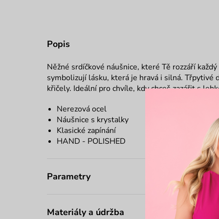
Popis
Něžné srdíčkové náušnice, které Tě rozzáří každ
symbolizují lásku, která je hravá i silná. Třpytivé 
křičely. Ideální pro chvíle, kdy chceš zazářit s lehk
Nerezová ocel
Náušnice s krystalky
Klasické zapínání
HAND - POLISHED
Parametry
Materiály a údržba