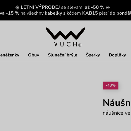
☀️
LETNÍ VÝPRODEJ
se slevami
až -50 %
☀️
eva -15 %
na všechny
kabelky
s kódem
KAB15
platí
do ponděl
eněženky
Obuv
Sluneční brýle
Šperky
Doplňky
-43%
Náušni
náušnice ve 