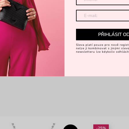
PŘIHLÁSIT O
Sleva platí pouze pro nově regist
nelze ji kombinovat s jinými sle
newsletteru lze kdykoliv odhlásit
-25%