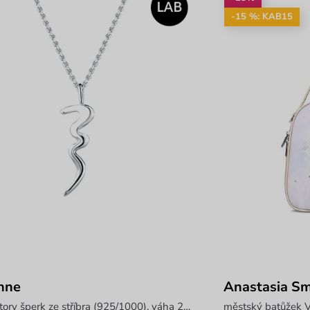
-15 %: KAB15
hne
Anastasia Sm
laboratory šperk ze stříbra (925/1000), váha 2,6 g
městský batůžek V