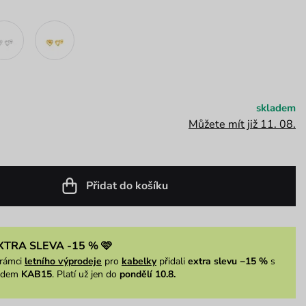
skladem
Můžete mít již 11. 08.
Přidat do košíku
XTRA SLEVA -15 % 🩷
rámci
letního výprodeje
pro
kabelky
přidali
extra slevu −15 %
s
ódem
KAB15
. Platí už jen do
pondělí 10.8.