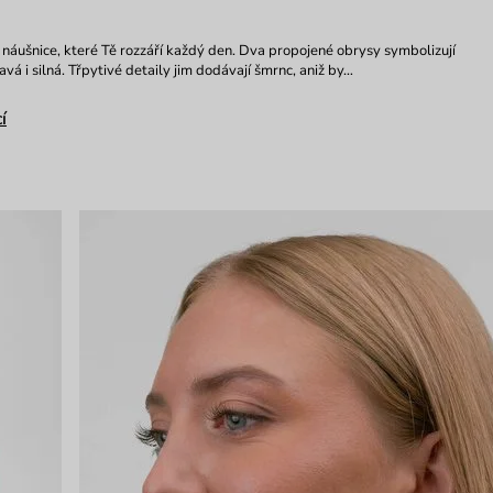
náušnice, které Tě rozzáří každý den. Dva propojené obrysy symbolizují
ravá i silná. Třpytivé detaily jim dodávají šmrnc, aniž by…
í