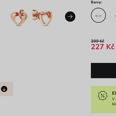
Barvy:
399 Kč
227 Kč
E
V 
k