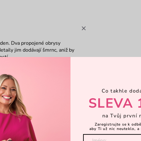
ý den. Dva propojené obrysy
detaily jim dodávají šmrnc, aniž by
ostí.
Co takhle dod
SLEVA 
na Tvůj první 
Zaregistrujte se k odb
aby Ti už nic neuteklo, a 