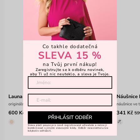
Co takhle dodatečná
SLEVA 15 %
na Tvůj první nákup!
Zaregistrujte se k odběru novinek,
aby Ti už nic neuteklo, a sleva je Tvoje.
Launa Black
Náušnice 
originální psaníčko s monogramem
náušnice ve 
600 Kč
341 Kč
1 199 Kč
59
PŘIHLÁSIT ODBĚR
Sleva platí pouze pro nově registrované uživatele a nelze ji
kombinovat s jinými slevovými kódy. Odběr newsletteru lze
kdykoliv odhlásit.