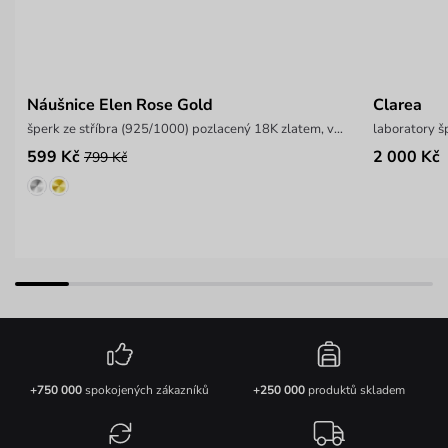
Náušnice Elen Rose Gold
Clarea
šperk ze stříbra (925/1000) pozlacený 18K zlatem, váha 1,9 g
laboratory š
599 Kč
2 000 Kč
799 Kč
+750 000
spokojených zákazníků
+250 000
produktů skladem