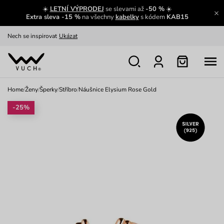
☀️
LETNÍ VÝPRODEJ
se slevami až
-50 %
☀️
Oblíbenci jsou zpět
Prohlédnout
Extra sleva -15 %
na všechny
kabelky
s kódem
KAB15
Nech se inspirovat
Ukázat
Home
/
Ženy
/
Šperky
/
Stříbro
/
Náušnice Elysium Rose Gold
-25%