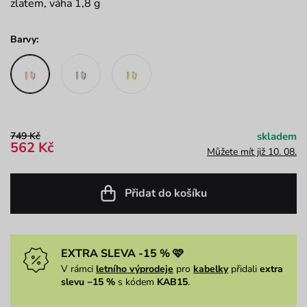
zlatem, váha 1,8 g
Barvy:
749 Kč
skladem
562 Kč
Můžete mít již 10. 08.
Přidat do košíku
EXTRA SLEVA -15 % 🩷
V rámci
letního výprodeje
pro
kabelky
přidali
extra
slevu −15 %
s kódem
KAB15
.