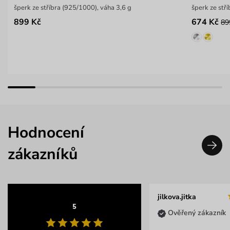
šperk ze stříbra (925/1000), váha 3,6 g
899 Kč
674 Kč
89
Hodnocení
zákazníků
jilkova.jitka
5
Ověřený zákazník