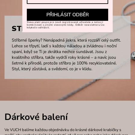
PŘIHLÁSIT ODBĚR
Sleva platí pouze pro nově registrované uživatele a nelze ji
kombinovat s jinými slevovými kódy. Odběr newsletteru lze
STŘÍBRO
kdykoliv odhlásit.
Stříbrné šperky? Nenápadná jiskra, která rozzáří celý outfit.
Lehce se třpytí, ladí s každou náladou a zvládnou i noční
spaní, když se Ti je zkrátka nechce sundávat. Jsou z
kvalitního stříbra, takže vydrží roky krásné – a navíc jsou
šetrné k přírodě, protože stříbro je 100% recyklovatelné.
Styl, který zůstává, a svědomí, co je v klidu.
Dárkové balení
Ve VUCH balíme každou objednávku do krásné dárkové krabičky s