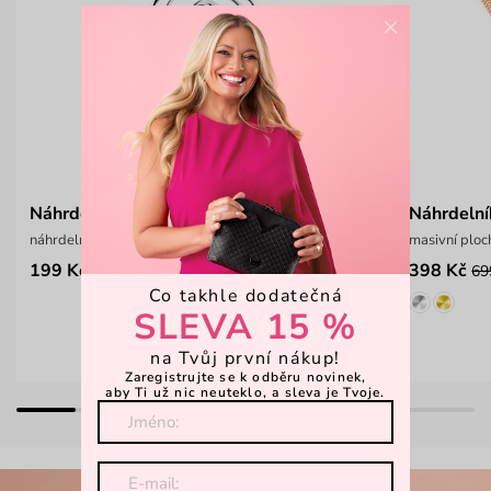
×
Náhrdelník Joisse Silver
Náhrdelní
náhrdelník s motivem pivoňky
masivní ploc
199 Kč
398 Kč
349 Kč
69
Co takhle dodatečná
SLEVA 15 %
na Tvůj první nákup!
Zaregistrujte se k odběru novinek,
aby Ti už nic neuteklo, a sleva je Tvoje.