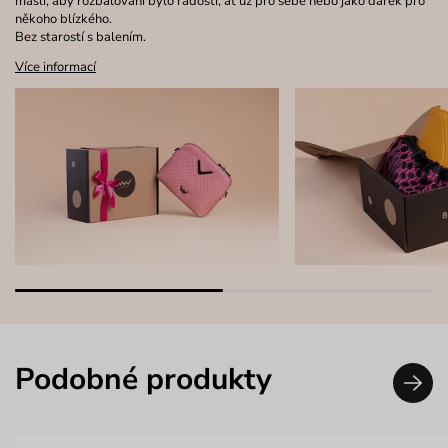
mašlí, aby rozbalování bylo radostí, ať už pro sebe nebo jako dárek pro
někoho blízkého.
Bez starostí s balením.
Více informací
Podobné produkty