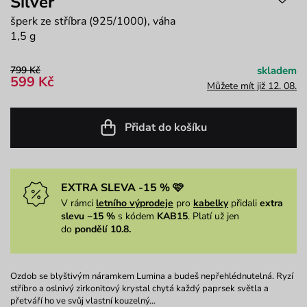
Silver
šperk ze stříbra (925/1000), váha
1,5 g
799 Kč
skladem
599 Kč
Můžete mít již 12. 08.
Přidat do košíku
EXTRA SLEVA -15 % 🩷
V rámci
letního výprodeje
pro
kabelky
přidali
extra
slevu −15 %
s kódem
KAB15
. Platí už jen
do
pondělí 10.8.
Ozdob se blyštivým náramkem Lumina a budeš nepřehlédnutelná. Ryzí
stříbro a oslnivý zirkonitový krystal chytá každý paprsek světla a
přetváří ho ve svůj vlastní kouzelný…