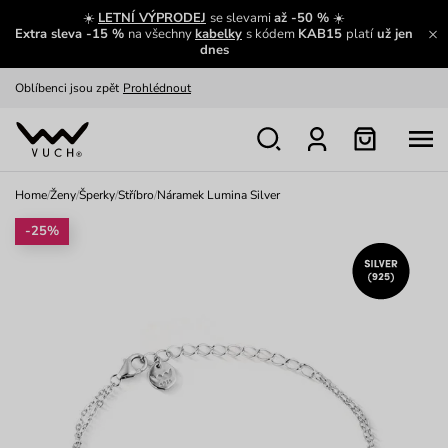
Zajímavosti ze světa Vuch:
Přečíst
☀️
LETNÍ VÝPRODEJ
se slevami
až -50 %
☀️
Extra sleva -15 %
na všechny
kabelky
s kódem
KAB15
platí
už jen
Výměna a vrácení zdarma
Zobrazit
dnes
Oblíbenci jsou zpět
Prohlédnout
Nech se inspirovat
Ukázat
Home
/
Ženy
/
Šperky
/
Stříbro
/
Náramek Lumina Silver
-25%