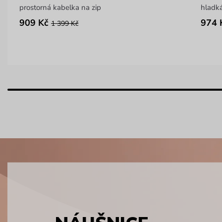
prostorná kabelka na zip
hladká
909 Kč
974 
1 399 Kč