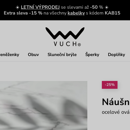
☀️
LETNÍ VÝPRODEJ
se slevami až
-50
% ☀️
Extra sleva -15 %
na všechny
kabelky
s kódem
KAB15
eněženky
Obuv
Sluneční brýle
Šperky
Doplňky
-25%
Náušni
ocelové ová