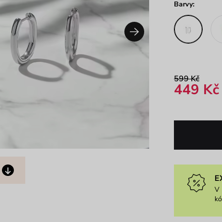
Barvy:
599 Kč
449 Kč
E
V 
k