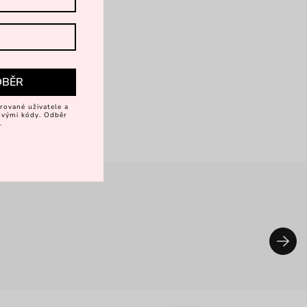
DBĚR
rované uživatele a
vovými kódy. Odběr
.