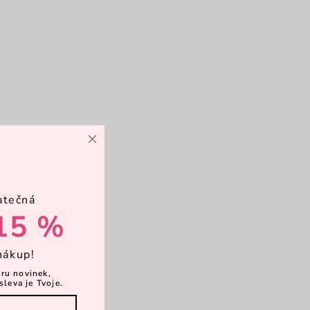
×
atečná
15 %
nákup!
ěru novinek,
sleva je Tvoje.