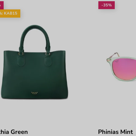
%
-35%
%: KAB15
hia Green
Phinias Mint