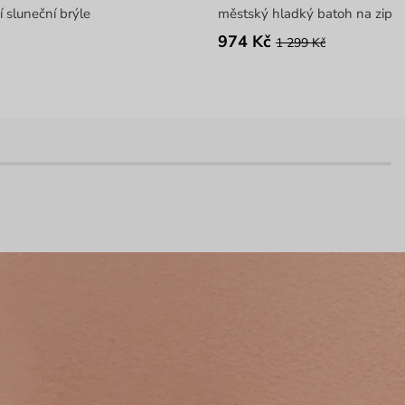
 sluneční brýle
městský hladký batoh na zip
974 Kč
1 299 Kč