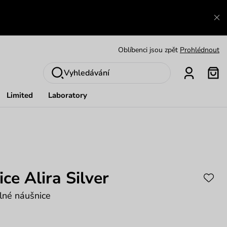
Výměna a vrácení zdarma
Zobrazit
Oblíbenci jsou zpět
Prohlédnout
Nech se inspirovat
Ukázat
Vyhledávání
Limited
Laboratory
ce Alira Silver
lné náušnice