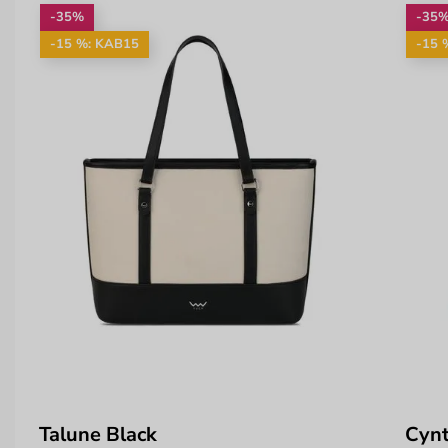
-35%
-35
-15 %: KAB15
-15 
Talune Black
Cynt