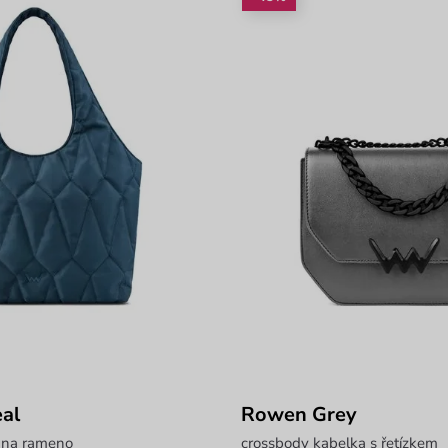
eal
Rowen Grey
 na rameno
crossbody kabelka s řetízkem