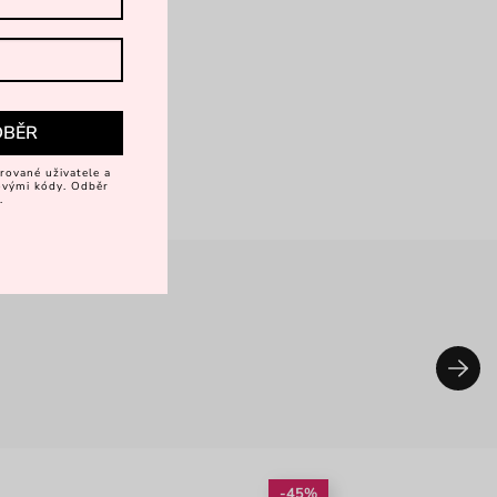
DBĚR
rované uživatele a
vovými kódy. Odběr
.
-45%