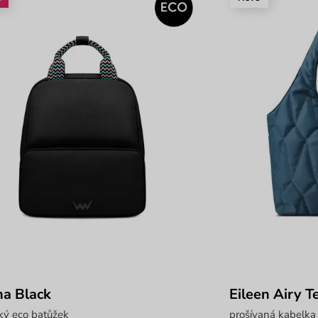
na Black
Eileen Airy T
ký eco batůžek
prošívaná kabelka