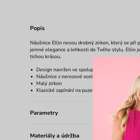
Popis
Náušnice Ellin nesou drobný zirkon, který se při 
jemné elegance a lehkosti do Tvého stylu. Ellin 
tichou krásou.
Design navržen ve spolupráci s Adélou Pečlo
Náušnice z nerezové oceli
Malý zirkon
Klasické zapínání na puzetu
Parametry
Materiály a údržba