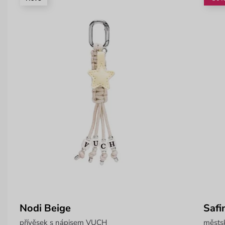
Nodi Beige
Safi
přívěsek s nápisem VUCH
městs