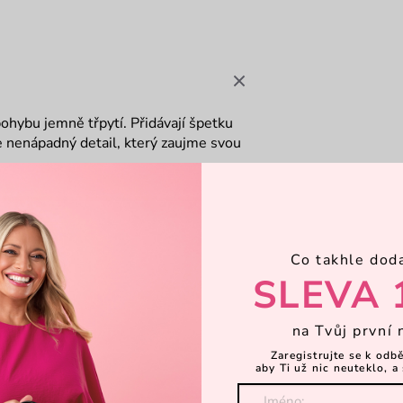
pohybu jemně třpytí. Přidávají špetku
je nenápadný detail, který zaujme svou
vou
Co takhle dod
SLEVA 
na Tvůj první 
Zaregistrujte se k odb
aby Ti už nic neuteklo, a 