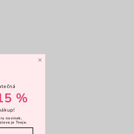
×
atečná
15 %
nákup!
ěru novinek,
sleva je Tvoje.