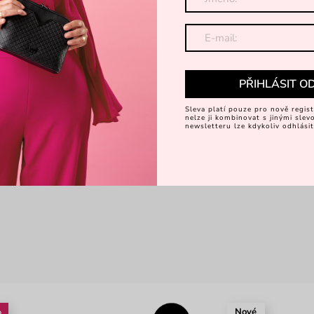
PŘIHLÁSIT O
Sleva platí pouze pro nově regist
nelze ji kombinovat s jinými sle
newsletteru lze kdykoliv odhlásit
%
Nové