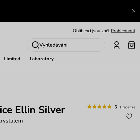
Výměna a vrácení zdarma
Zobrazit
Oblíbenci jsou zpět
Prohlédnout
Nech se inspirovat
Ukázat
Vyhledávání
Limited
Laboratory
ce Ellin Silver
5
1 recenze
krystalem