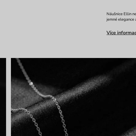
Náušnice Ellin n
jemné elegance a
Více informac