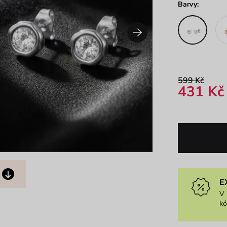
Barvy:
599 Kč
431 Kč
E
V 
k