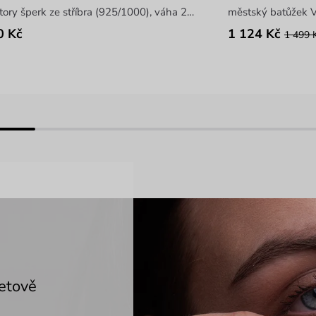
laboratory šperk ze stříbra (925/1000), váha 2,6 g
městský batůžek V
0 Kč
1 124 Kč
1 499 
etově