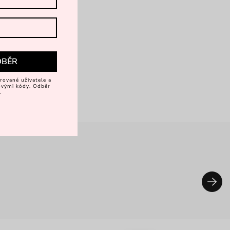
DBĚR
rované uživatele a
vovými kódy. Odběr
.