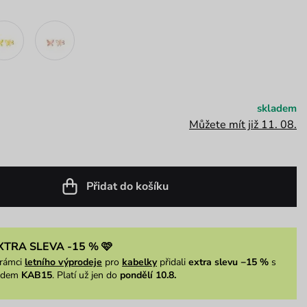
skladem
Můžete mít již 11. 08.
Přidat do košíku
XTRA SLEVA -15 % 🩷
rámci
letního výprodeje
pro
kabelky
přidali
extra slevu −15 %
s
ódem
KAB15
. Platí už jen do
pondělí 10.8.