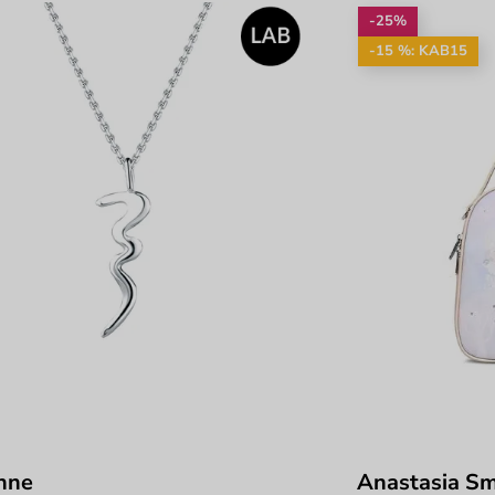
-25%
-15 %: KAB15
hne
Anastasia Sm