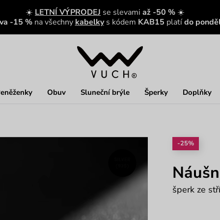
☀️
LETNÍ VÝPRODEJ
se slevami
až -50 %
☀️
eva -15 %
na všechny
kabelky
s kódem
KAB15
platí
do ponděl
eněženky
Obuv
Sluneční brýle
Šperky
Doplňky
-25%
Náušni
šperk ze st