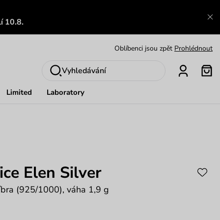
Výměna a vrácení zdarma
Zobrazit
í 10.8.
Oblíbenci jsou zpět
Prohlédnout
Nech se inspirovat
Ukázat
Vyhledávání
Limited
Laboratory
ce Elen Silver
říbra (925/1000), váha 1,9 g