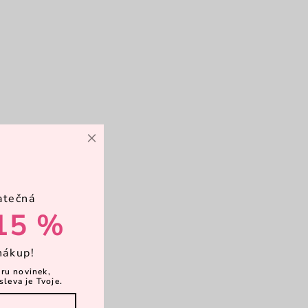
×
atečná
15 %
nákup!
ěru novinek,
sleva je Tvoje.