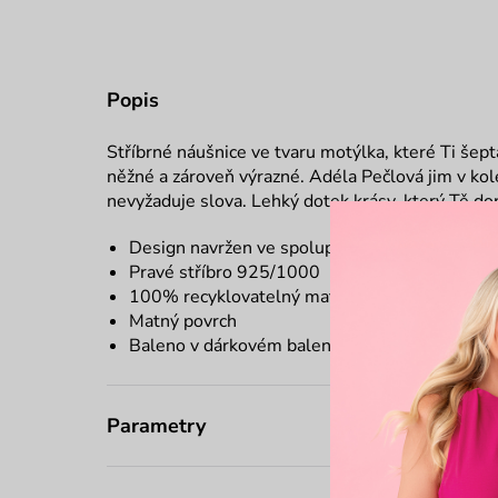
Popis
Stříbrné náušnice ve tvaru motýlka, které Ti šept
něžné a zároveň výrazné. Adéla Pečlová jim v kol
nevyžaduje slova. Lehký dotek krásy, který Tě do
Design navržen ve spolupráci s Adélou Pečlo
Pravé stříbro 925/1000
100% recyklovatelný materiál
Matný povrch
Baleno v dárkovém balení
Parametry