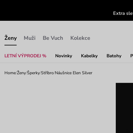
Extra sl
Ženy
Muži
Be Vuch
Kolekce
LETNÍ VÝPRODEJ %
Novinky
Kabelky
Batohy
P
Home
/
Ženy
/
Šperky
/
Stříbro
/
Náušnice Elen Silver