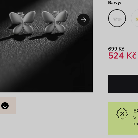
Barvy:
699 Kč
524 Kč
E
V 
k