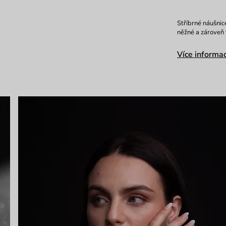
Stříbrné náušnice
něžné a zároveň 
Více informac