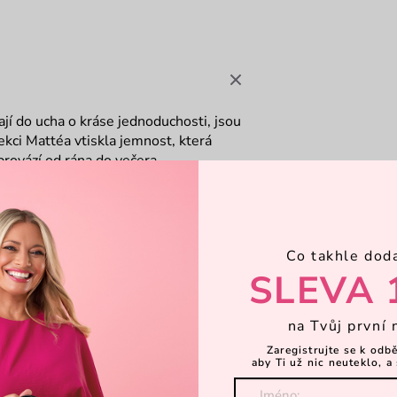
ají do ucha o kráse jednoduchosti, jsou
ekci Mattéa vtiskla jemnost, která
provází od rána do večera.
vou
Co takhle dod
SLEVA 
na Tvůj první 
Zaregistrujte se k odb
aby Ti už nic neuteklo, a 