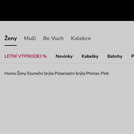
Ženy
Muži
Be Vuch
Kolekce
LETNÍ VÝPRODEJ %
Novinky
Kabelky
Batohy
P
Home
/
Ženy
/
Sluneční brýle
/
Polarizační brýle
/
Phinias Pink