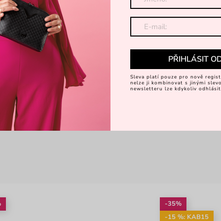
PŘIHLÁSIT O
Sleva platí pouze pro nově regist
nelze ji kombinovat s jinými sle
newsletteru lze kdykoliv odhlásit
%
-35%
-15 %: KAB15