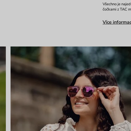
Všechno je najedn
čočkami z TAC mat
Více informac