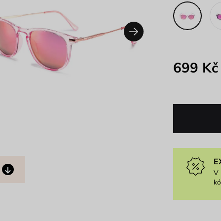
699 Kč
E
V 
k