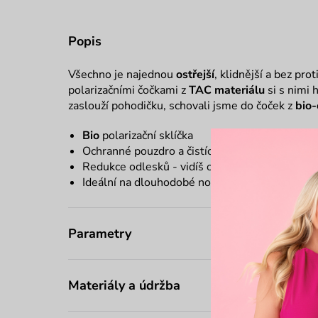
Popis
Všechno je najednou
ostřejší
, klidnější a bez pro
polarizačními čočkami z
TAC materiálu
si s nimi 
zaslouží pohodičku, schovali jsme do čoček z
bio-
Bio
polarizační sklíčka
Ochranné pouzdro a čistící hadřík
zdarma
Redukce odlesků - vidíš ostřeji a bez oslnění
Ideální na dlouhodobé nošení bez únavy očí
Parametry
Materiály a údržba