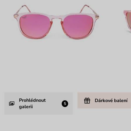
Prohlédnout
Dárkové balení
5
galerii