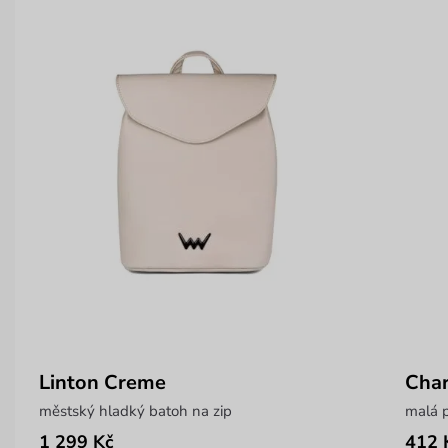
Linton Creme
Char
městský hladký batoh na zip
malá p
1 299 Kč
412 