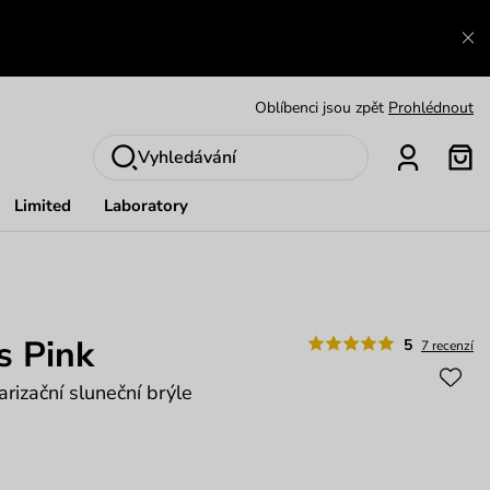
Výměna a vrácení zdarma
Zobrazit
Oblíbenci jsou zpět
Prohlédnout
Nech se inspirovat
Ukázat
Vyhledávání
Limited
Laboratory
s Pink
5
7 recenzí
rizační sluneční brýle