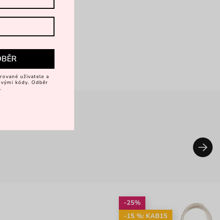
DBĚR
rované uživatele a
vovými kódy. Odběr
.
-25%
-15 %: KAB15