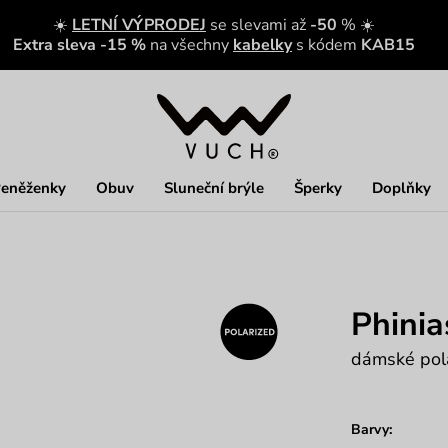
☀️
LETNÍ VÝPRODEJ
se slevami až
-50
% ☀️
Extra sleva -15 %
na všechny
kabelky
s kódem
KAB15
eněženky
Obuv
Sluneční brýle
Šperky
Doplňky
Phinia
dámské pola
Barvy: