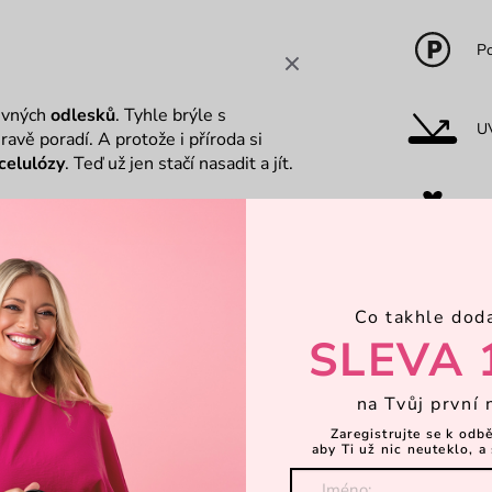
Po
tivných
odlesků
. Tyhle brýle s
U
hravě poradí. A protože i příroda si
celulózy
. Teď už jen stačí nasadit a jít.
Dá
O
Co takhle dod
SLEVA 
H
na Tvůj první 
Zaregistrujte se k odb
aby Ti už nic neuteklo, a 