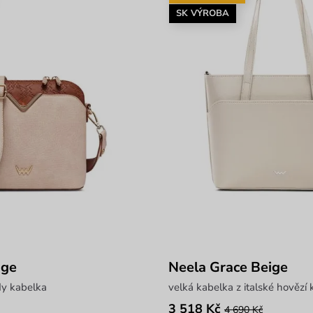
SK VÝROBA
ige
Neela Grace Beige
dy kabelka
velká kabelka z italské hovězí 
3 518 Kč
4 690 Kč