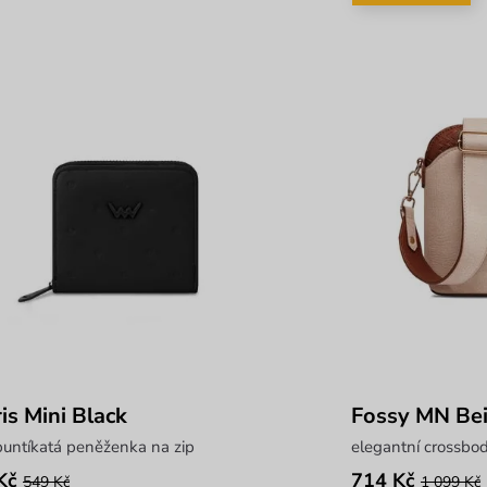
is Mini Black
Fossy MN Be
untíkatá peněženka na zip
elegantní crossbo
Kč
714 Kč
549 Kč
1 099 Kč