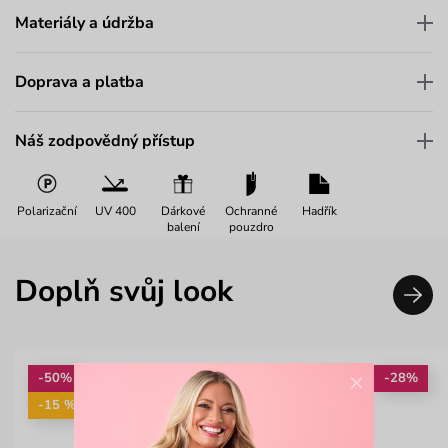
Materiály a údržba
Doprava a platba
Náš zodpovědný přístup
Polarizační
UV 400
Dárkové
Ochranné
Hadřík
balení
pouzdro
Doplň svůj look
×
-50%
-28%
-15 %: KAB15