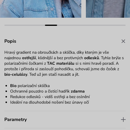
Popis
Hravý gradient na obroučkách a sklíčka, díky kterým je vše
najednou
ostřejší
, klidnější a bez protivných
odlesků
. Tyhle brýle s
polarizačními čočkami z
TAC materiálu
si s nimi hravě poradí. A
protože i příroda si zaslouží pohodičku, schovali jsme do čoček z
bio-celulózy
. Teď už jen stačí nasadit a jít.
Bio
polarizační sklíčka
Ochranné pouzdro a čistící hadřík
zdarma
Redukce odlesků - vidíš ostřeji a bez oslnění
Ideální na dlouhodobé nošení bez únavy očí
Parametry