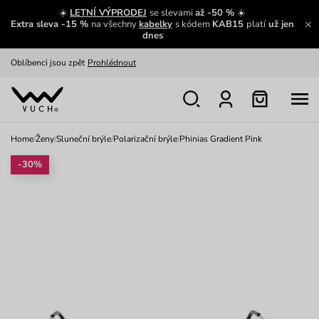
Zajímavosti ze světa Vuch:
Přečíst
☀️
LETNÍ VÝPRODEJ
se slevami
až -50 %
☀️
Extra sleva -15 %
na všechny
kabelky
s kódem
KAB15
platí
už jen
Výměna a vrácení zdarma
Zobrazit
dnes
Oblíbenci jsou zpět
Prohlédnout
Nech se inspirovat
Ukázat
Home
/
Ženy
/
Sluneční brýle
/
Polarizační brýle
/
Phinias Gradient Pink
-30%