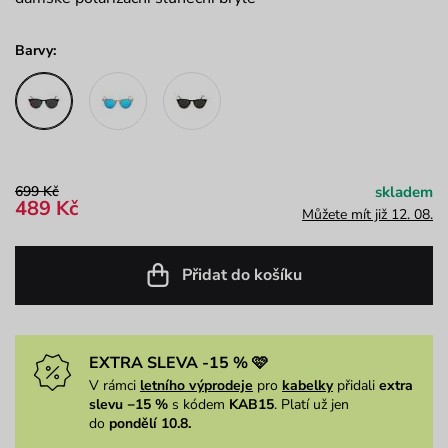
Barvy:
699 Kč
skladem
489 Kč
Můžete mít již 12. 08.
Přidat do košíku
EXTRA SLEVA -15 % 🩷
V rámci
letního výprodeje
pro
kabelky
přidali
extra
slevu −15 %
s kódem
KAB15
. Platí už jen
do
pondělí 10.8.