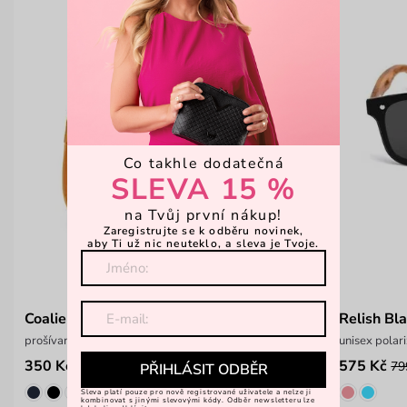
Co takhle dodatečná
SLEVA 15 %
na Tvůj první nákup!
Zaregistrujte se k odběru novinek,
aby Ti už nic neuteklo, a sleva je Tvoje.
Coalie MN Yellow
Relish Bl
prošívaná crossbody kabelka
unisex polari
350 Kč
575 Kč
699 Kč
79
PŘIHLÁSIT ODBĚR
Sleva platí pouze pro nově registrované uživatele a nelze ji
kombinovat s jinými slevovými kódy. Odběr newsletteru lze