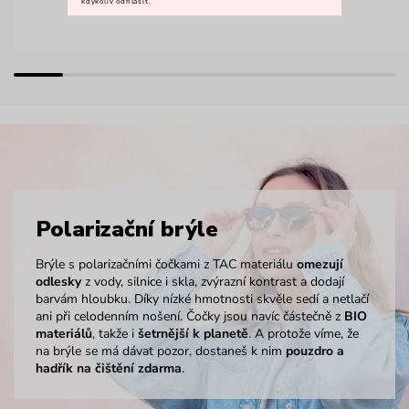
kdykoliv odhlásit.
Polarizační brýle
Brýle s polarizačními čočkami z TAC materiálu
omezují
odlesky
z vody, silnice i skla, zvýrazní kontrast a dodají
barvám hloubku. Díky nízké hmotnosti skvěle sedí a netlačí
ani při celodenním nošení. Čočky jsou navíc částečně z
BIO
materiálů
, takže i
šetrnější k planetě
. A protože víme, že
na brýle se má dávat pozor, dostaneš k nim
pouzdro a
hadřík na čištění zdarma
.