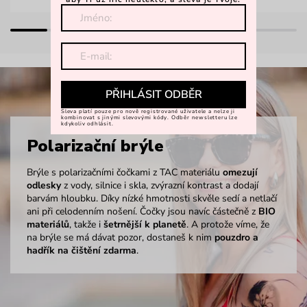
PŘIHLÁSIT ODBĚR
Sleva platí pouze pro nově registrované uživatele a nelze ji
kombinovat s jinými slevovými kódy. Odběr newsletteru lze
kdykoliv odhlásit.
Polarizační brýle
Brýle s polarizačními čočkami z TAC materiálu
omezují
odlesky
z vody, silnice i skla, zvýrazní kontrast a dodají
barvám hloubku. Díky nízké hmotnosti skvěle sedí a netlačí
ani při celodenním nošení. Čočky jsou navíc částečně z
BIO
materiálů
, takže i
šetrnější k planetě
. A protože víme, že
na brýle se má dávat pozor, dostaneš k nim
pouzdro a
hadřík na čištění zdarma
.