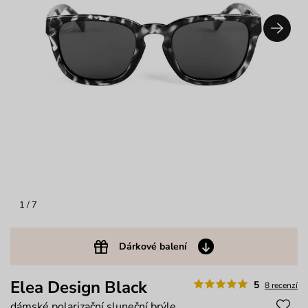
1
/ 7
Dárkové balení
Elea Design Black
5
8 recenzí
dámské polarizační sluneční brýle