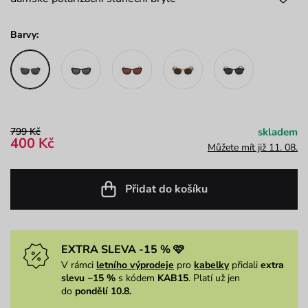
Barvy:
799 Kč
skladem
400 Kč
Můžete mít již 11. 08.
Přidat do košíku
EXTRA SLEVA -15 % 🩷
V rámci
letního výprodeje
pro
kabelky
přidali
extra
slevu −15 %
s kódem
KAB15
. Platí už jen
do
pondělí 10.8.