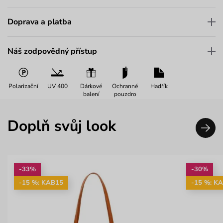
Doprava a platba
Náš zodpovědný přístup
Polarizační
UV 400
Dárkové
Ochranné
Hadřík
balení
pouzdro
Doplň svůj look
-33%
-30%
-15 %: KAB15
-15 %: K