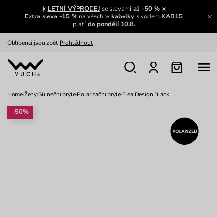
Zajímavosti ze světa Vuch:
Přečíst
☀️
LETNÍ VÝPRODEJ
se slevami
až -50 %
☀️
Extra sleva -15 %
na všechny
kabelky
s kódem
KAB15
Výměna a vrácení zdarma
Zobrazit
platí
do pondělí 10.8.
Oblíbenci jsou zpět
Prohlédnout
Nech se inspirovat
Ukázat
Home
/
Ženy
/
Sluneční brýle
/
Polarizační brýle
/
Elea Design Black
-50%