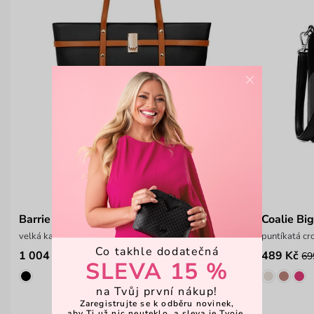
×
Barrie B-Brown
Coalie Bi
velká kabelka na zip
puntíkatá c
Co takhle dodatečná
1 004 Kč
489 Kč
1 499 Kč
69
SLEVA 15 %
na Tvůj první nákup!
Zaregistrujte se k odběru novinek,
aby Ti už nic neuteklo, a sleva je Tvoje.