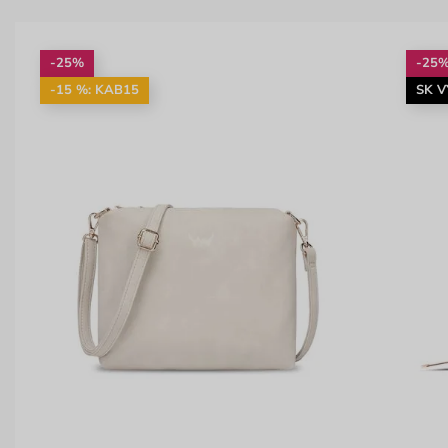
-25%
-25
-15 %: KAB15
SK 