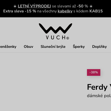
☀️
LETNÍ VÝPRODEJ
se slevami až
-50
% ☀️
Extra sleva -15 %
na všechny
kabelky
s kódem
KAB15
eněženky
Obuv
Sluneční brýle
Šperky
Doplňky
-38%
Ferdy 
dámské pola