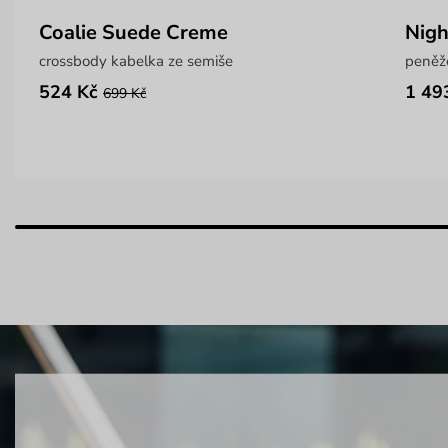
Coalie Suede Creme
Nigh
crossbody kabelka ze semiše
peněže
524 Kč
1 49
699 Kč