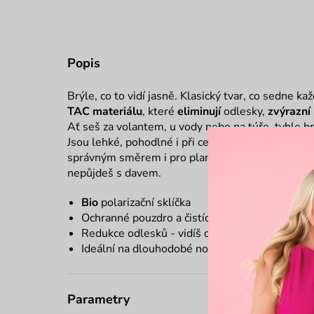
Popis
Brýle, co to vidí jasně. Klasický tvar, co sedne 
TAC materiálu
, které
eliminují
odlesky,
zvýrazní
Ať seš za volantem, u vody nebo na túře, tyhle brý
Jsou lehké, pohodlné i při celodenním nošení a
b
správným směrem i pro planetu. Stylový barevný 
nepůjdeš s davem.
Bio
polarizační sklíčka
Ochranné pouzdro a čistící hadřík
zdarma
Redukce odlesků - vidíš ostřeji a bez oslnění
Ideální na dlouhodobé nošení bez únavy očí
Parametry