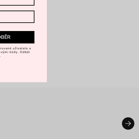
DBĚR
rované uživatele a
vovými kódy. Odběr
.