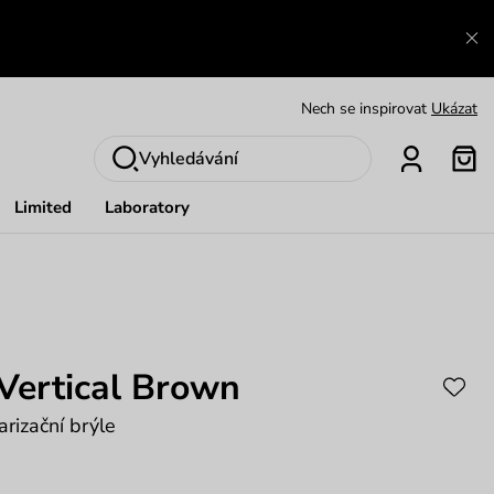
Zajímavosti ze světa Vuch:
Přečíst
Výměna a vrácení zdarma
Zobrazit
Vyhledávání
Oblíbenci jsou zpět
Prohlédnout
Limited
Laboratory
Nech se inspirovat
Ukázat
Vertical Brown
rizační brýle