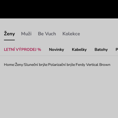
Ženy
Muži
Be Vuch
Kolekce
LETNÍ VÝPRODEJ %
Novinky
Kabelky
Batohy
P
Home
/
Ženy
/
Sluneční brýle
/
Polarizační brýle
/
Ferdy Vertical Brown