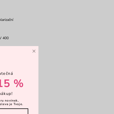
larizační
V 400
×
chranné pouzdro
atečná
adřík
15 %
nákup!
ěru novinek,
sleva je Tvoje.