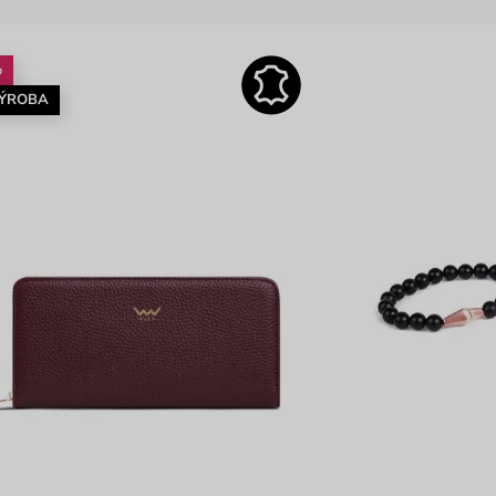
%
VÝROBA