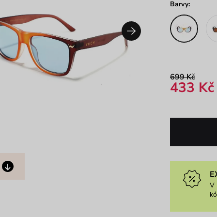
Barvy:
699 Kč
433 Kč
E
V 
k