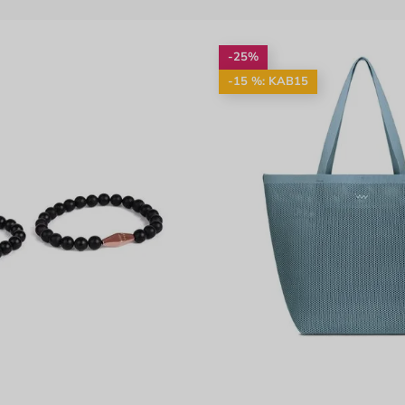
-25%
-15 %: KAB15