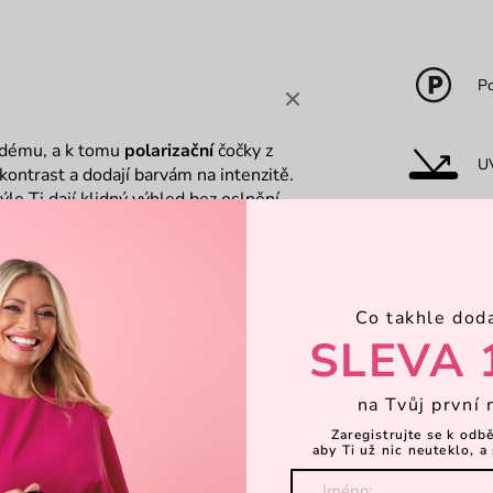
Po
každému, a k tomu
polarizační
čočky z
U
kontrast a dodají barvám na intenzitě.
le Ti dají klidný výhled bez oslnění.
io-celulóza
v čočkách je krok
O
přechod pak jen podtrhne, že v nich
Co takhle dod
H
SLEVA 
na Tvůj první 
Zaregistrujte se k odb
aby Ti už nic neuteklo, a 