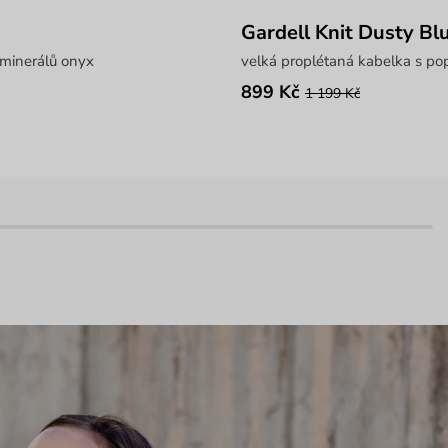
Gardell Knit Dusty Bl
minerálů onyx
velká proplétaná kabelka s p
899 Kč
1 199 Kč