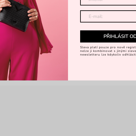
PŘIHLÁSIT O
Sleva platí pouze pro nově regist
nelze ji kombinovat s jinými sle
newsletteru lze kdykoliv odhlásit