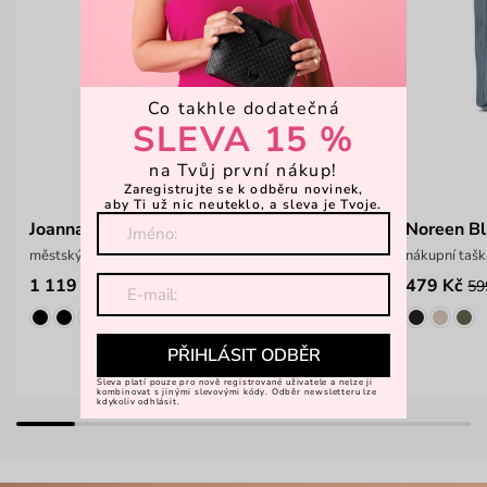
Co takhle dodatečná
SLEVA 15 %
na Tvůj první nákup!
Zaregistrujte se k odběru novinek,
aby Ti už nic neuteklo, a sleva je Tvoje.
Joanna Lisbonne
Noreen B
městský prostorný batoh na zip
nákupní tašk
1 119 Kč
479 Kč
1 399 Kč
59
PŘIHLÁSIT ODBĚR
Sleva platí pouze pro nově registrované uživatele a nelze ji
kombinovat s jinými slevovými kódy. Odběr newsletteru lze
kdykoliv odhlásit.