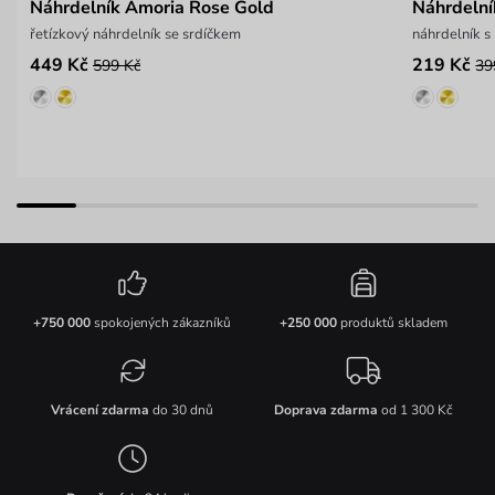
Náhrdelník Amoria Rose Gold
Náhrdelní
řetízkový náhrdelník se srdíčkem
náhrdelník s
449 Kč
219 Kč
599 Kč
39
+750 000
spokojených zákazníků
+250 000
produktů skladem
Vrácení zdarma
do 30 dnů
Doprava zdarma
od 1 300 Kč