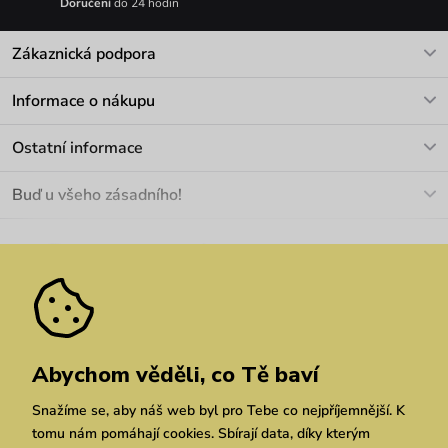
Doručení
do 24 hodin
Zákaznická podpora
V pracovních dnech Po-Pá: 8-17h
Informace o nákupu
info@vuch.cz
Kontakt
Ostatní informace
+420 466 566 493
Doprava a platba
O nás
Buď u všeho zásadního!
Materiály a údržba
Kariéra
Nejčastější dotazy
Novinky
Slevy
Akce
Velkoobchod
Vrácení a reklamace
We Care
Odebírat
Pozáruční opravy
Dárkové poukazy
Zásady ochrany osobních údajů
zde
Vuchlook
Prodejny
Praha
Brno
Chrudim
Abychom věděli, co Tě baví
Snažíme se, aby náš web byl pro Tebe co nejpříjemnější. K
tomu nám pomáhají cookies. Sbírají data, díky kterým