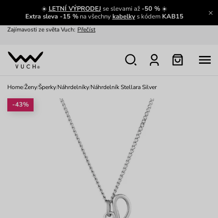
☀️
LETNÍ VÝPRODEJ
se slevami až
-50 %
☀️
Zajímavosti ze světa Vuch:
Přečíst
Extra sleva -15 %
na všechny
kabelky
s kódem
KAB15
Výměna a vrácení zdarma
Zobrazit
Oblíbenci jsou zpět
Prohlédnout
Nech se inspirovat
Ukázat
Home
/
Ženy
/
Šperky
/
Náhrdelníky
/
Náhrdelník Stellara Silver
-43%