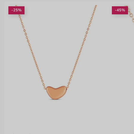
-25%
-45%