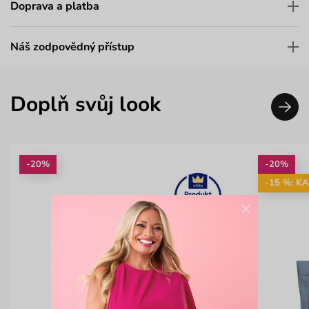
Doprava a platba
Náš zodpovědný přístup
Doplň svůj look
-20%
-20%
-15 %: K
×