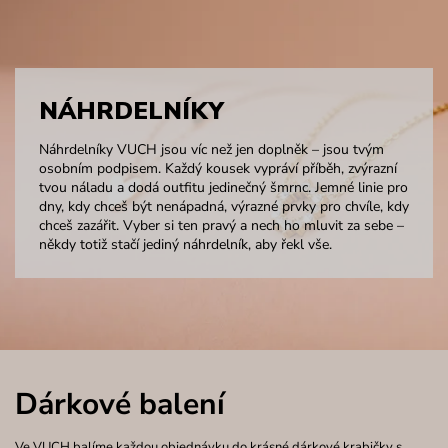
NÁHRDELNÍKY
Náhrdelníky VUCH jsou víc než jen doplněk – jsou tvým
osobním podpisem. Každý kousek vypráví příběh, zvýrazní
tvou náladu a dodá outfitu jedinečný šmrnc. Jemné linie pro
dny, kdy chceš být nenápadná, výrazné prvky pro chvíle, kdy
chceš zazářit. Vyber si ten pravý a nech ho mluvit za sebe –
někdy totiž stačí jediný náhrdelník, aby řekl vše.
Dárkové balení
Ve VUCH balíme každou objednávku do krásné dárkové krabičky s