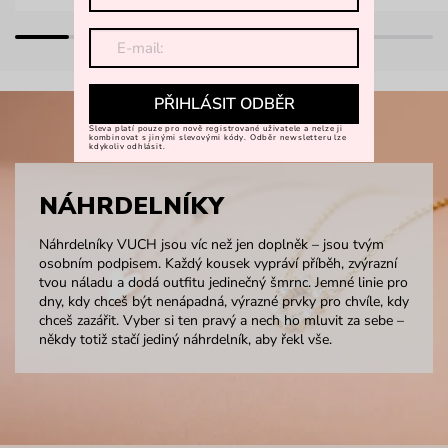
PŘIHLÁSIT ODBĚR
Sleva platí pouze pro nově registrované uživatele a nelze ji
kombinovat s jinými slevovými kódy. Odběr newsletteru lze
kdykoliv odhlásit.
NÁHRDELNÍKY
Náhrdelníky VUCH jsou víc než jen doplněk – jsou tvým
osobním podpisem. Každý kousek vypráví příběh, zvýrazní
tvou náladu a dodá outfitu jedinečný šmrnc. Jemné linie pro
dny, kdy chceš být nenápadná, výrazné prvky pro chvíle, kdy
chceš zazářit. Vyber si ten pravý a nech ho mluvit za sebe –
někdy totiž stačí jediný náhrdelník, aby řekl vše.