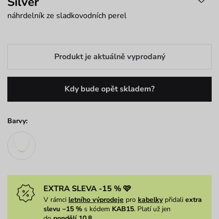
Silver
náhrdelník ze sladkovodních perel
Produkt je aktuálně vyprodaný
Kdy bude opět skladem?
Barvy:
EXTRA SLEVA -15 % 🩷
V rámci
letního výprodeje
pro
kabelky
přidali
extra
slevu −15 %
s kódem
KAB15
. Platí už jen
do
pondělí 10.8.