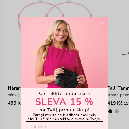
×
Náramek Noema Silver
Talli Tam
Co takhle dodatečná
párový náramek se srdíčkem
střední pru
SLEVA 15 %
499 Kč
419 Kč
59
na Tvůj první nákup!
Zaregistrujte se k odběru novinek,
aby Ti už nic neuteklo, a sleva je Tvoje.