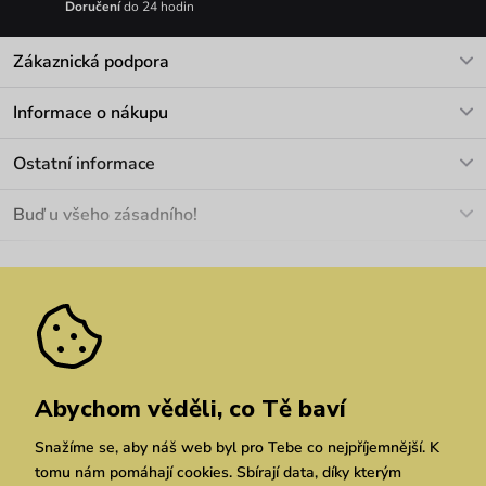
Doručení
do 24 hodin
Zákaznická podpora
V pracovních dnech Po-Pá: 8-17h
Informace o nákupu
info@vuch.cz
Kontakt
Ostatní informace
+420 466 566 493
Doprava a platba
O nás
Buď u všeho zásadního!
Materiály a údržba
Kariéra
Nejčastější dotazy
Novinky
Slevy
Akce
Velkoobchod
Vrácení a reklamace
We Care
Odebírat
Pozáruční opravy
Dárkové poukazy
Zásady ochrany osobních údajů
zde
Vuchlook
Prodejny
Praha
Brno
Chrudim
Abychom věděli, co Tě baví
Snažíme se, aby náš web byl pro Tebe co nejpříjemnější. K
tomu nám pomáhají cookies. Sbírají data, díky kterým