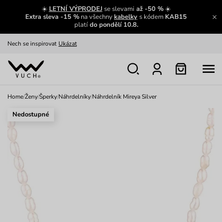
Výměna a vrácení zdarma
Zobrazit
☀️
LETNÍ VÝPRODEJ
se slevami
až -50 %
☀️
Extra sleva -15 %
na všechny
kabelky
s kódem
KAB15
Oblíbenci jsou zpět
Prohlédnout
platí
do pondělí 10.8.
Nech se inspirovat
Ukázat
Home
/
Ženy
/
Šperky
/
Náhrdelníky
/
Náhrdelník Mireya Silver
Nedostupné