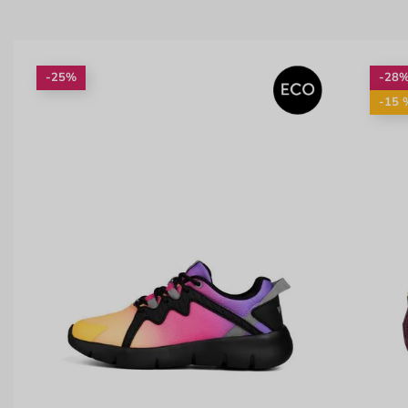
-25%
-28
-15 