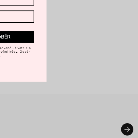
DBĚR
rované uživatele a
vovými kódy. Odběr
.