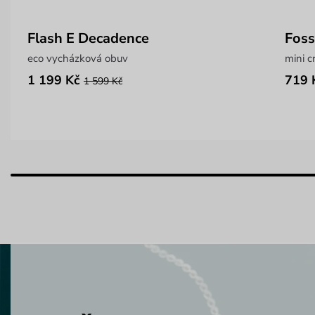
Flash E Decadence
Foss
eco vycházková obuv
mini c
1 199 Kč
719 
1 599 Kč