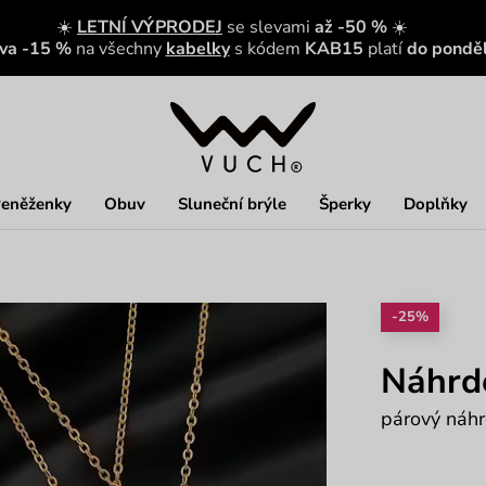
☀️
LETNÍ VÝPRODEJ
se slevami
až -50 %
☀️
eva -15 %
na všechny
kabelky
s kódem
KAB15
platí
do ponděl
eněženky
Obuv
Sluneční brýle
Šperky
Doplňky
-25%
Náhrd
párový náhr