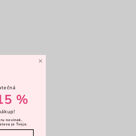
×
atečná
15 %
nákup!
ěru novinek,
sleva je Tvoje.