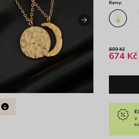
Barvy:
899 Kč
674 Kč
E
V 
k