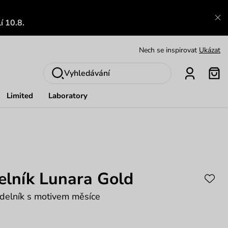
í 10.8.
Zajímavosti ze světa Vuch:
Přečíst
Výměna a vrácení zdarma
Zobrazit
Vyhledávání
Oblíbenci jsou zpět
Prohlédnout
Limited
Laboratory
Nech se inspirovat
Ukázat
elník Lunara Gold
delník s motivem měsíce