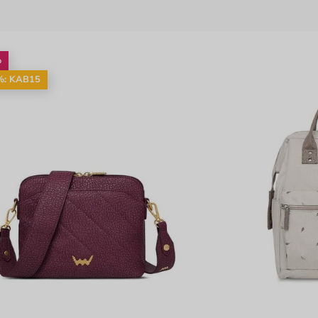
%
%: KAB15