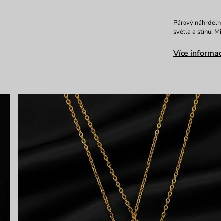
Párový náhrdelní
světla a stínu. 
Více informac