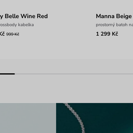
y Belle Wine Red
Manna Beige
rossbody kabelka
prostorný batoh n
Kč
1 299 Kč
999 Kč