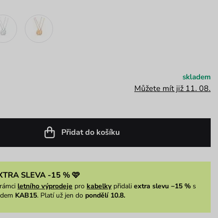
skladem
Můžete mít již 11. 08.
Přidat do košíku
XTRA SLEVA -15 % 🩷
rámci
letního výprodeje
pro
kabelky
přidali
extra slevu −15 %
s
ódem
KAB15
. Platí už jen do
pondělí 10.8.