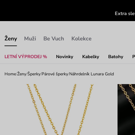
Extra sl
Ženy
Muži
Be Vuch
Kolekce
LETNÍ VÝPRODEJ %
Novinky
Kabelky
Batohy
P
Home
/
Ženy
/
Šperky
/
Párové šperky
/
Náhrdelník Lunara Gold