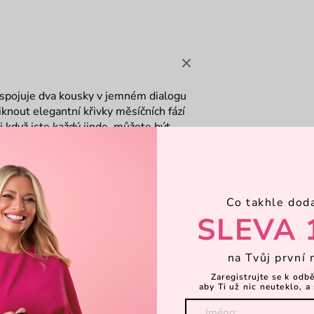
 spojuje dva kousky v jemném dialogu
iknout elegantní křivky měsíčních fází
i když jste každý jinde, můžete být
vou
Co takhle dod
SLEVA 
na Tvůj první 
Zaregistrujte se k odb
aby Ti už nic neuteklo, a 