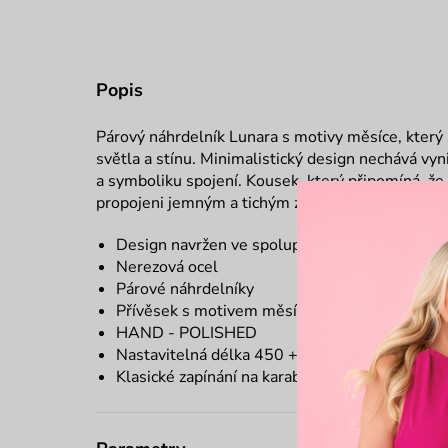
Popis
Párový náhrdelník Lunara s motivy měsíce, který
světla a stínu. Minimalistický design nechává vyn
a symboliku spojení. Kousek, který připomíná, že 
propojeni jemným a tichým způsobem.
Design navržen ve spolupráci s Adélou Pečlo
Nerezová ocel
Párové náhrdelníky
Přívěsek s motivem měsíce
HAND - POLISHED
Nastavitelná délka 450 +50 mm
Klasické zapínání na karabinu