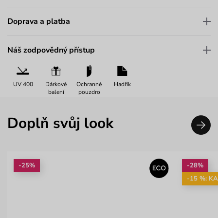
Doprava a platba
Náš zodpovědný přístup
UV 400
Dárkové
Ochranné
Hadřík
balení
pouzdro
Doplň svůj look
-25%
-28%
-15 %: K