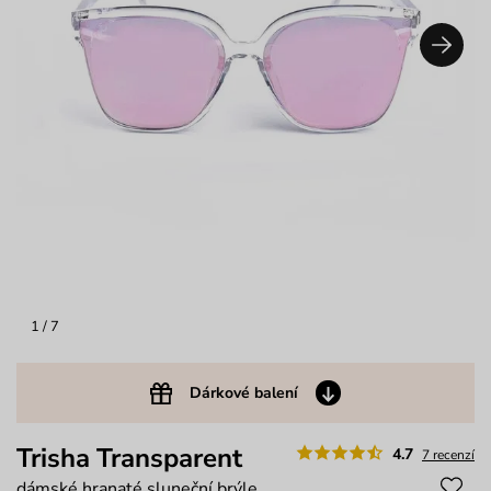
1
/ 7
Dárkové balení
Trisha Transparent
4.7
7 recenzí
dámské hranaté sluneční brýle