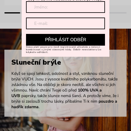
PŘIHLÁSIT ODBĚR
Sleva platí pouze pro nově registrované uživatele a nelze ji
kombinovat s jinými slevovými kódy. Odběr newsletteru lze
kdykoliv odhlásit.
Sluneční brýle
Když se spojí lehkost, odolnost a styl, vzniknou sluneční
brýle VUCH. Jsou z vysoce kvalitního polykarbonátu, takže
zvládnou vše. Na obličeji je skoro necítíš, ale všichni si jich
všimnou. Navíc chrání Tvoje oči před
100% UVA a
UVB
paprsky, takže slunce nemá šanci. A protože víme, že i
brýle si zaslouží trochu lásky, přibalíme Ti k nim
pouzdro a
hadřík zdarma
.