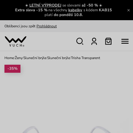
Zajímavosti ze světa Vuch:
Přečíst
☀️
LETNÍ VÝPRODEJ
se slevami
až -50 %
☀️
Extra sleva -15 %
na všechny
kabelky
s kódem
KAB15
Výměna a vrácení zdarma
Zobrazit
platí
do pondělí 10.8.
Oblíbenci jsou zpět
Prohlédnout
Nech se inspirovat
Ukázat
Home
/
Ženy
/
Sluneční brýle
/
Sluneční brýle
/
Trisha Transparent
-35%