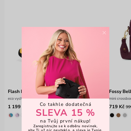
×
Flash E Decadence
Fossy Bel
eco vycházková obuv
mini crossb
Co takhle dodatečná
1 199 Kč
719 Kč
1 599 Kč
99
SLEVA 15 %
na Tvůj první nákup!
Zaregistrujte se k odběru novinek,
aby Ti už nic neuteklo, a sleva je Tvoje.