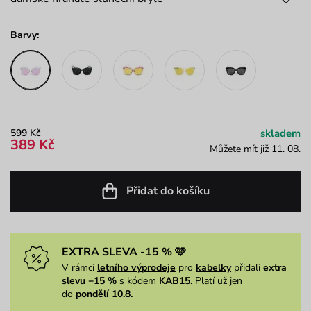
Barvy:
599 Kč
skladem
389 Kč
Můžete mít již 11. 08.
Přidat do košíku
EXTRA SLEVA -15 % 🩷
V rámci
letního výprodeje
pro
kabelky
přidali
extra
slevu −15 %
s kódem
KAB15
. Platí už jen
do
pondělí 10.8.