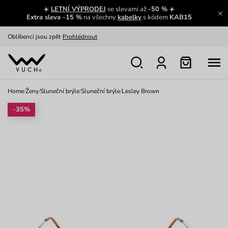
☀️
LETNÍ VÝPRODEJ
se slevami až
-50 %
☀️
Výměna a vrácení zdarma
Zobrazit
Extra sleva -15 %
na všechny
kabelky
s kódem
KAB15
Oblíbenci jsou zpět
Prohlédnout
Nech se inspirovat
Ukázat
Home
/
Ženy
/
Sluneční brýle
/
Sluneční brýle
/
Lesley Brown
-35%