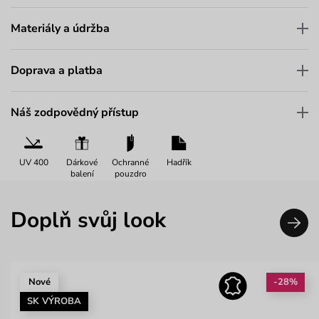
Materiály a údržba
Doprava a platba
Náš zodpovědný přístup
UV 400
Dárkové
Ochranné
Hadřík
balení
pouzdro
Doplň svůj look
Nové
-28%
SK VÝROBA