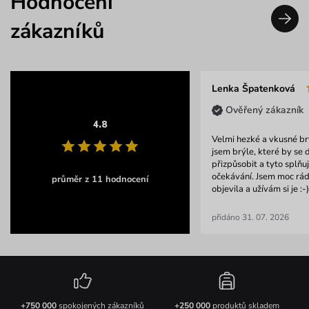
Hodnocení
zákazníků
Lenka Špatenková
Ověřený zákazník
4.8
Velmi hezké a vkusné br
jsem brýle, které by se 
přizpůsobit a tyto splňu
očekávání. Jsem moc ráda
průměr z 11 hodnocení
objevila a užívám si je :-)
přidáno 31. 07. 2026
+750 000
spokojených zákazníků
+250 000
produktů skladem