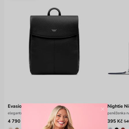
Evasion Grace Black
Nightie Ni
×
elegantní batůžek z italské hovězí kůže
peněženka na
4 790 Kč
395 Kč
54