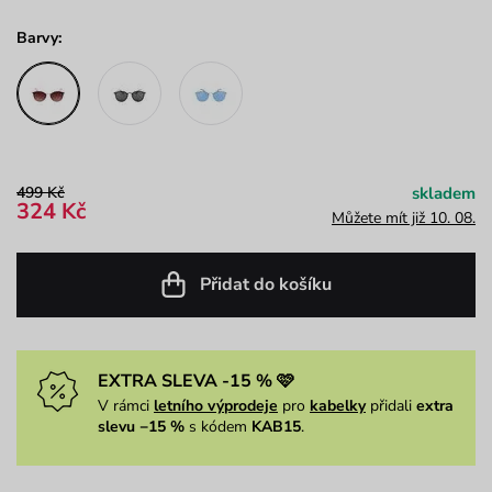
Barvy:
499 Kč
skladem
324 Kč
Můžete mít již 10. 08.
Přidat do košíku
EXTRA SLEVA -15 % 🩷
V rámci
letního výprodeje
pro
kabelky
přidali
extra
slevu −15 %
s kódem
KAB15
.