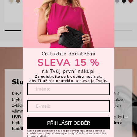
Co takhle dodatečná
SLEVA 15 %
na Tvůj první nákup!
Zaregistrujte se k odběru novinek,
Sluneční brýle
aby Ti už nic neuteklo, a sleva je Tvoje.
Když se spojí lehkost, odolnost a styl, vzniknou sluneční
brýle VUCH. Jsou z vysoce kvalitního polykarbonátu, takže
zvládnou vše. Na obličeji je skoro necítíš, ale všichni si jich
všimnou. Navíc chrání Tvoje oči před
100% UVA a
UVB
paprsky, takže slunce nemá šanci. A protože víme, že i
PŘIHLÁSIT ODBĚR
brýle si zaslouží trochu lásky, přibalíme Ti k nim
pouzdro a
hadřík zdarma
.
Sleva platí pouze pro nově registrované uživatele a nelze ji
kombinovat s jinými slevovými kódy. Odběr newsletteru lze
kdykoliv odhlásit.