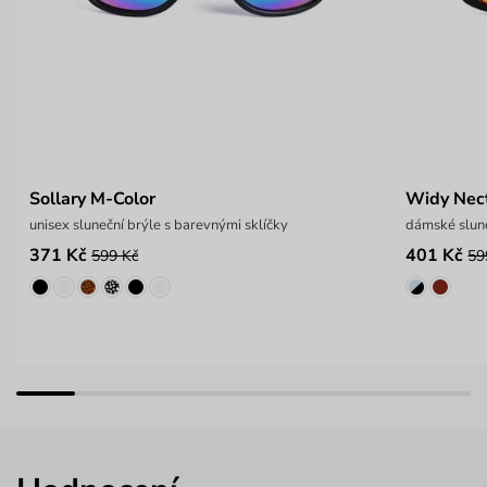
Sollary M-Color
Widy Nect
unisex sluneční brýle s barevnými sklíčky
dámské slune
371 Kč
401 Kč
599 Kč
59