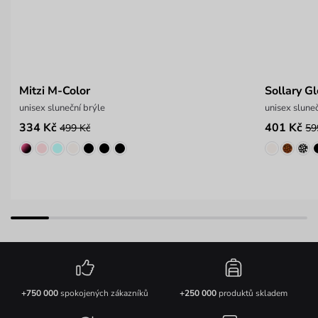
Mitzi M-Color
Sollary G
unisex sluneční brýle
unisex slune
334 Kč
401 Kč
499 Kč
59
+750 000
spokojených zákazníků
+250 000
produktů skladem