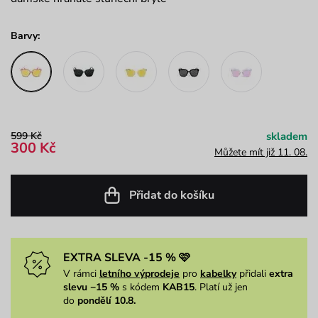
Barvy:
599 Kč
skladem
300 Kč
Můžete mít již 11. 08.
Přidat do košíku
EXTRA SLEVA -15 % 🩷
V rámci
letního výprodeje
pro
kabelky
přidali
extra
slevu −15 %
s kódem
KAB15
. Platí už jen
do
pondělí 10.8.