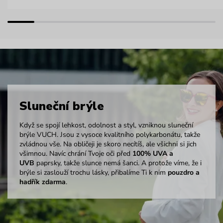
Sluneční brýle
Když se spojí lehkost, odolnost a styl, vzniknou sluneční
brýle VUCH. Jsou z vysoce kvalitního polykarbonátu, takže
zvládnou vše. Na obličeji je skoro necítíš, ale všichni si jich
všimnou. Navíc chrání Tvoje oči před
100% UVA a
UVB
paprsky, takže slunce nemá šanci. A protože víme, že i
brýle si zaslouží trochu lásky, přibalíme Ti k nim
pouzdro a
hadřík zdarma
.