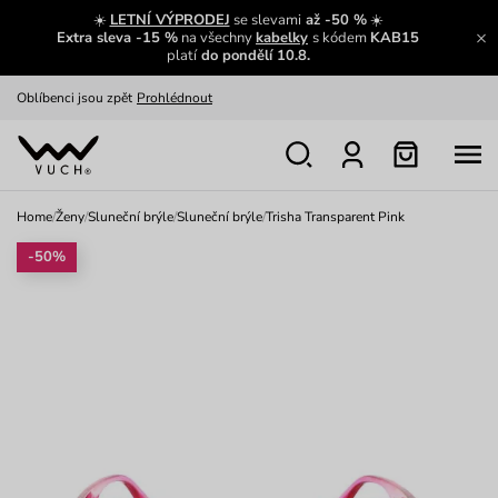
Zajímavosti ze světa Vuch:
Přečíst
☀️
LETNÍ VÝPRODEJ
se slevami
až -50 %
☀️
Extra sleva -15 %
na všechny
kabelky
s kódem
KAB15
Výměna a vrácení zdarma
Zobrazit
platí
do pondělí 10.8.
Oblíbenci jsou zpět
Prohlédnout
Nech se inspirovat
Ukázat
Home
/
Ženy
/
Sluneční brýle
/
Sluneční brýle
/
Trisha Transparent Pink
-50%