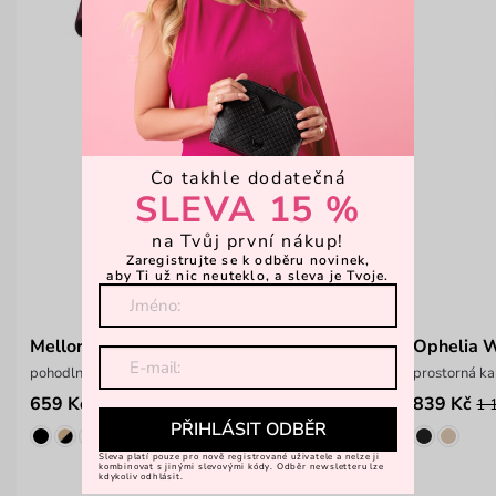
Co takhle dodatečná
SLEVA 15 %
na Tvůj první nákup!
Zaregistrujte se k odběru novinek,
aby Ti už nic neuteklo, a sleva je Tvoje.
Mellora Dotty Wine
Ophelia 
pohodlný prostorný batoh
prostorná k
659 Kč
839 Kč
1 199 Kč
1 
PŘIHLÁSIT ODBĚR
Sleva platí pouze pro nově registrované uživatele a nelze ji
kombinovat s jinými slevovými kódy. Odběr newsletteru lze
kdykoliv odhlásit.