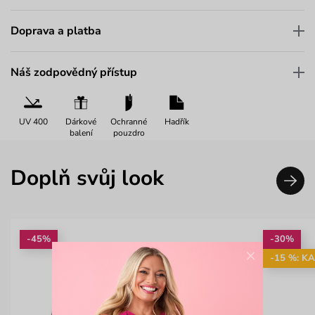
Doprava a platba
Náš zodpovědný přístup
UV 400
Dárkové
Ochranné
Hadřík
balení
pouzdro
Doplň svůj look
-45%
-30%
×
-15 %: K