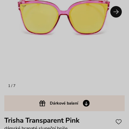
1
/ 7
Dárkové balení
Trisha Transparent Pink
dámské hranaté sluneční brýle