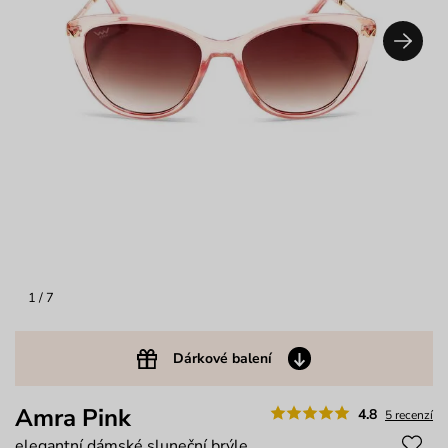
1
/ 7
Dárkové balení
Amra Pink
4.8
5 recenzí
elegantní dámské sluneční brýle