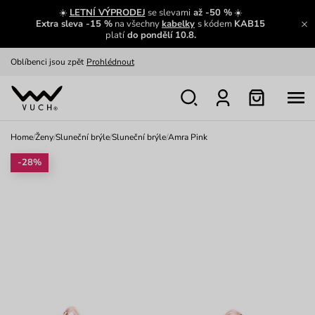
Zajímavosti ze světa Vuch:
Přečíst
☀️
LETNÍ VÝPRODEJ
se slevami
až -50 %
☀️
Extra sleva -15 %
na všechny
kabelky
s kódem
KAB15
Výměna a vrácení zdarma
Zobrazit
platí
do pondělí 10.8.
Oblíbenci jsou zpět
Prohlédnout
Nech se inspirovat
Ukázat
Home
/
Ženy
/
Sluneční brýle
/
Sluneční brýle
/
Amra Pink
-28%