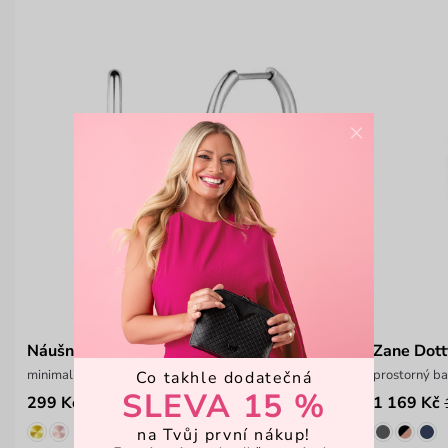
×
Náušnice Orix Silver
Zane Dott
minimalistické kruhové náušnice
prostorný ba
Co takhle dodatečná
SLEVA 15 %
299 Kč
1 169 Kč
na Tvůj první nákup!