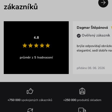
zákazníků
Dagmar Štěpánová
Ověřený zákazník
4.8
brýle odpovídají obrázk
elegantní, sedí dobře na 
průměr z 5 hodnocení
přidáno 08. 06. 2026
+750 000
spokojených zákazníků
+250 000
produktů skladem