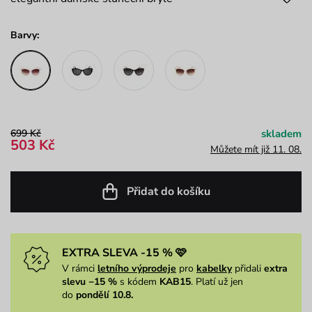
Barvy:
699 Kč
skladem
503 Kč
Můžete mít již 11. 08.
Přidat do košíku
EXTRA SLEVA -15 % 🩷
V rámci
letního výprodeje
pro
kabelky
přidali
extra
slevu −15 %
s kódem
KAB15
. Platí už jen
do
pondělí 10.8.