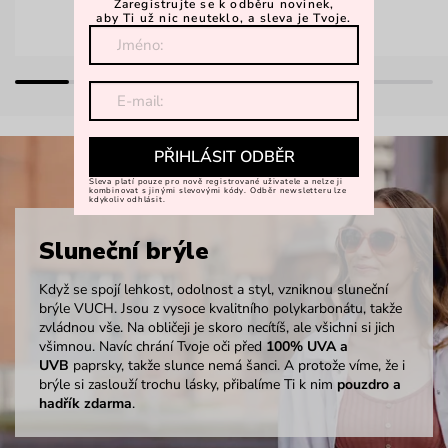
Zaregistrujte se k odběru novinek,
aby Ti už nic neuteklo, a sleva je Tvoje.
PŘIHLÁSIT ODBĚR
Sleva platí pouze pro nově registrované uživatele a nelze ji
kombinovat s jinými slevovými kódy. Odběr newsletteru lze
kdykoliv odhlásit.
Sluneční brýle
Když se spojí lehkost, odolnost a styl, vzniknou sluneční
brýle VUCH. Jsou z vysoce kvalitního polykarbonátu, takže
zvládnou vše. Na obličeji je skoro necítíš, ale všichni si jich
všimnou. Navíc chrání Tvoje oči před
100% UVA a
UVB
paprsky, takže slunce nemá šanci. A protože víme, že i
brýle si zaslouží trochu lásky, přibalíme Ti k nim
pouzdro a
hadřík zdarma
.