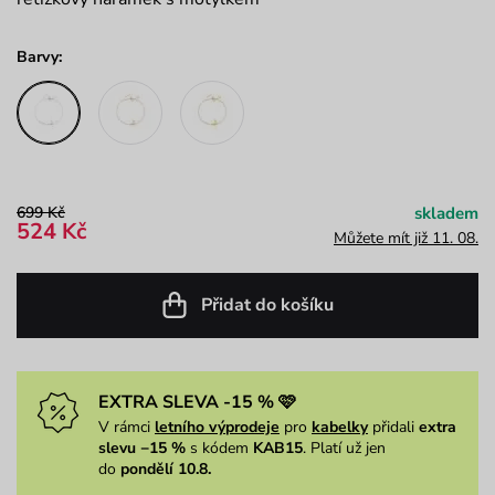
Barvy:
699 Kč
skladem
524 Kč
Můžete mít již 11. 08.
Přidat do košíku
EXTRA SLEVA -15 % 🩷
V rámci
letního výprodeje
pro
kabelky
přidali
extra
slevu −15 %
s kódem
KAB15
. Platí už jen
do
pondělí 10.8.