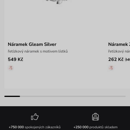
Náramek Gleam Silver
Náramek Z
řetízkový náramek s motivem lístků
řetízkový n
549 Kč
262 Kč
34
+750 000
spokojených zákazníků
+250 000
produktů skladem