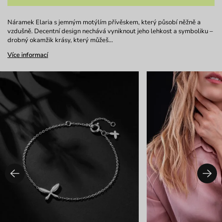
Náramek Elaria s jemným motýlím přívěskem, který působí něžně a
vzdušně. Decentní design nechává vyniknout jeho lehkost a symboliku –
drobný okamžik krásy, který můžeš…
Více informací