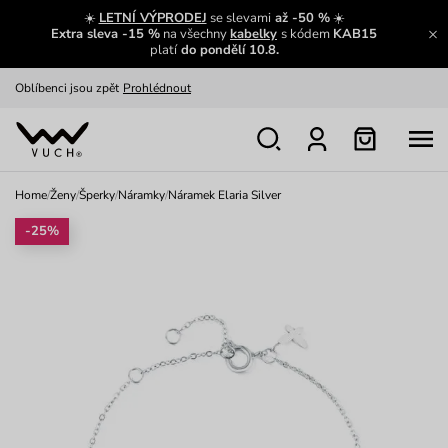
Zajímavosti ze světa Vuch:
Přečíst
☀️
LETNÍ VÝPRODEJ
se slevami
až -50 %
☀️
Extra sleva -15 %
na všechny
kabelky
s kódem
KAB15
Výměna a vrácení zdarma
Zobrazit
platí
do pondělí 10.8.
Oblíbenci jsou zpět
Prohlédnout
Nech se inspirovat
Ukázat
Home
/
Ženy
/
Šperky
/
Náramky
/
Náramek Elaria Silver
-25%