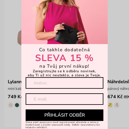
Co takhle dodatečná
SLEVA 15 %
na Tvůj první nákup!
Zaregistrujte se k odběru novinek,
aby Ti už nic neuteklo, a sleva je Tvoje.
Lylann Flowers Beige
Náhrdelní
mini kabelka s květinovou výšivkou
párový náhr
749 Kč
674 Kč
999 Kč
89
PŘIHLÁSIT ODBĚR
Sleva platí pouze pro nově registrované uživatele a nelze ji
kombinovat s jinými slevovými kódy. Odběr newsletteru lze
kdykoliv odhlásit.