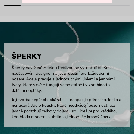
ŠPERKY
Šperky navržené Adélou Pečlivou se vyznačují čistým,
nadčasovým designem a jsou ideální pro každodenní
nošení. Adéla pracuje s jednoduchými liniemi a jemnými
tvary, které skvěle fungují samostatně i v kombinaci s
dalšími doplňky.
Její tvorba nepůsobí okázale — naopak je přirozená, lehká a
nenucená. Jde o kousky, které neodvádějí pozornost, ale
jemně podtrhují celkový dojem. Jsou ideální pro každého,
kdo hledá moderní, subtilní a jednoduše krásný šperk.