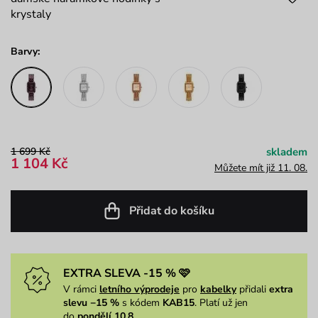
krystaly
Barvy:
1 699 Kč
skladem
1 104 Kč
Můžete mít již 11. 08.
Přidat do košíku
EXTRA SLEVA -15 % 🩷
V rámci
letního výprodeje
pro
kabelky
přidali
extra
slevu −15 %
s kódem
KAB15
. Platí už jen
do
pondělí 10.8.