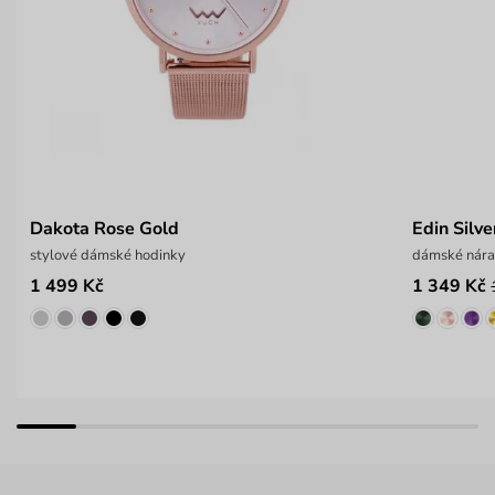
Dakota Rose Gold
Edin Silve
stylové dámské hodinky
dámské nár
1 499 Kč
1 349 Kč