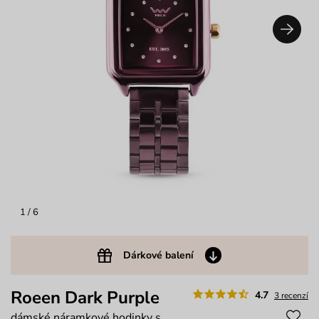
1
/ 6
Dárkové balení
Roeen Dark Purple
4.7
3 recenzí
dámské náramkové hodinky s