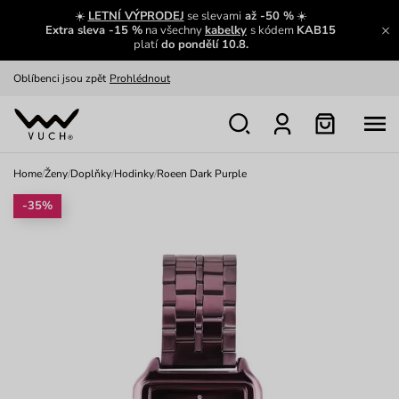
Zajímavosti ze světa Vuch:
Přečíst
☀️
LETNÍ VÝPRODEJ
se slevami
až -50 %
☀️
Extra sleva -15 %
na všechny
kabelky
s kódem
KAB15
Výměna a vrácení zdarma
Zobrazit
platí
do pondělí 10.8.
Oblíbenci jsou zpět
Prohlédnout
Nech se inspirovat
Ukázat
Home
/
Ženy
/
Doplňky
/
Hodinky
/
Roeen Dark Purple
-35%