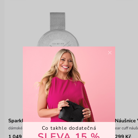
×
Sparkly Light Silver
Náušnice 
Co takhle dodatečná
dámské náramkové hodinky
ear cuff náuš
SLEVA 15 %
1 049 Kč
299 Kč
1 499 Kč