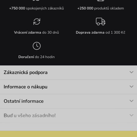
+750 000
spokojených zákazníků
+250 000
produktů skladem
Vrácení zdarma
do 30 dnů
Doprava zdarma
od 1 300 Kč
Doručení
do 24 hodin
Zákaznická podpora
V pracovních dnech Po-Pá: 8-17h
Informace o nákupu
info@vuch.cz
Kontakt
Ostatní informace
+420 466 566 493
Doprava a platba
O nás
Buď u všeho zásadního!
Materiály a údržba
Kariéra
Nejčastější dotazy
Novinky
Slevy
Akce
Velkoobchod
Vrácení a reklamace