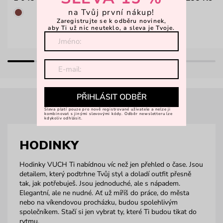
na Tvůj první nákup!
Zaregistrujte se k odběru novinek,
aby Ti už nic neuteklo, a sleva je Tvoje.
PŘIHLÁSIT ODBĚR
Sleva platí pouze pro nově registrované uživatele a nelze ji
kombinovat s jinými slevovými kódy. Odběr newsletteru lze
kdykoliv odhlásit.
HODINKY
Hodinky VUCH Ti nabídnou víc než jen přehled o čase. Jsou
detailem, který podtrhne Tvůj styl a doladí outfit přesně
tak, jak potřebuješ. Jsou jednoduché, ale s nápadem.
Elegantní, ale ne nudné. Ať už míříš do práce, do města
nebo na víkendovou procházku, budou spolehlivým
společníkem. Stačí si jen vybrat ty, které Ti budou tikat do
rytmu.