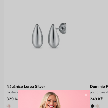
Náušnice Lurea Silver
Dummie P
náušnice ve tvaru kapky
pouzdro na d
×
329 Kč
249 Kč
599 Kč