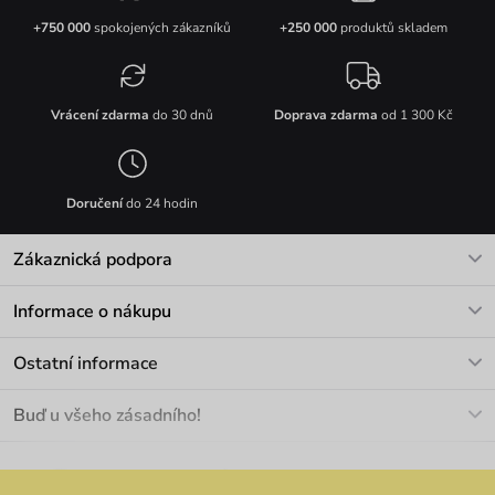
+750 000
spokojených zákazníků
+250 000
produktů skladem
Vrácení zdarma
do 30 dnů
Doprava zdarma
od 1 300 Kč
Doručení
do 24 hodin
Zákaznická podpora
V pracovních dnech Po-Pá: 8-17h
Informace o nákupu
info@vuch.cz
Kontakt
Ostatní informace
+420 466 566 493
Doprava a platba
O nás
Buď u všeho zásadního!
Materiály a údržba
Kariéra
Nejčastější dotazy
Novinky
Slevy
Akce
Velkoobchod
Vrácení a reklamace