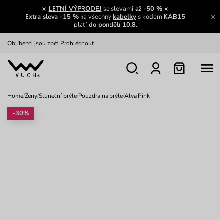
Zajímavosti ze světa Vuch:
Přečíst
☀️
LETNÍ VÝPRODEJ
se slevami
až -50 %
☀️
Extra sleva -15 %
na všechny
kabelky
s kódem
KAB15
Výměna a vrácení zdarma
Zobrazit
platí
do pondělí 10.8.
Oblíbenci jsou zpět
Prohlédnout
Nech se inspirovat
Ukázat
Home
/
Ženy
/
Sluneční brýle
/
Pouzdra na brýle
/
Alva Pink
-30%