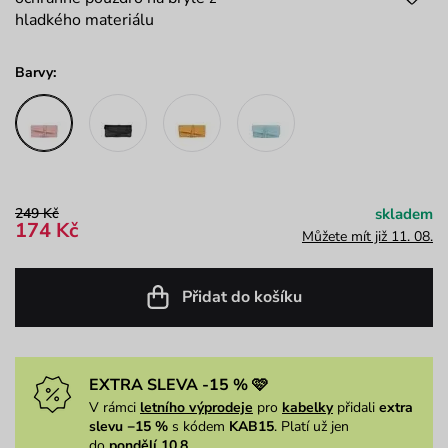
hladkého materiálu
Barvy:
249 Kč
skladem
174 Kč
Můžete mít již 11. 08.
Přidat do košíku
EXTRA SLEVA -15 % 🩷
V rámci
letního výprodeje
pro
kabelky
přidali
extra
slevu −15 %
s kódem
KAB15
. Platí už jen
do
pondělí 10.8.