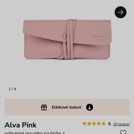
1
/ 4
Dárkové balení
Alva Pink
5
10 recenzí
ochranné pouzdro na brýle z