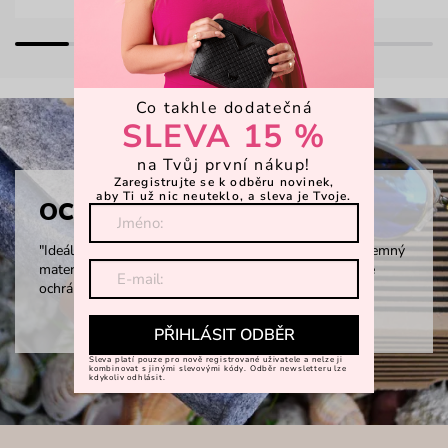
Co takhle dodatečná
SLEVA 15 %
na Tvůj první nákup!
Zaregistrujte se k odběru novinek,
aby Ti už nic neuteklo, a sleva je Tvoje.
OCHRANNÉ POUZDRO
"Ideální ochranné pouzdro na tvoje sluneční brýle. Příjemný
materiál, který v kabelce nezabere moc místa, ale brýle
ochrání na 100 %."
PŘIHLÁSIT ODBĚR
Sleva platí pouze pro nově registrované uživatele a nelze ji
kombinovat s jinými slevovými kódy. Odběr newsletteru lze
kdykoliv odhlásit.