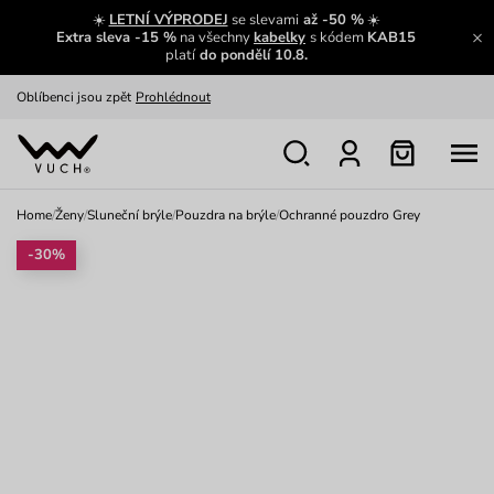
Zajímavosti ze světa Vuch:
Přečíst
☀️
LETNÍ VÝPRODEJ
se slevami
až -50 %
☀️
Extra sleva -15 %
na všechny
kabelky
s kódem
KAB15
Výměna a vrácení zdarma
Zobrazit
platí
do pondělí 10.8.
Oblíbenci jsou zpět
Prohlédnout
Nech se inspirovat
Ukázat
Home
/
Ženy
/
Sluneční brýle
/
Pouzdra na brýle
/
Ochranné pouzdro Grey
-30%