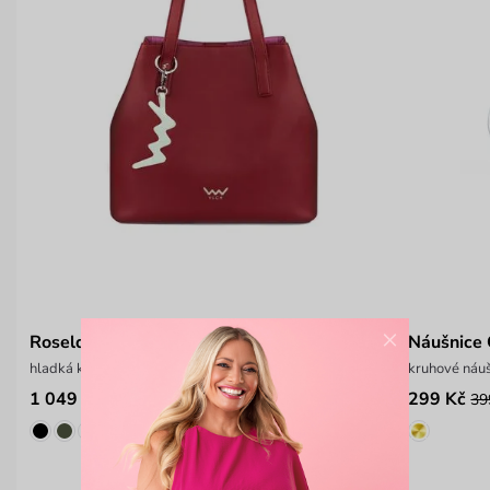
×
Roselda Red
Náušnice 
hladká kabelka s ozdobným logem
kruhové náu
1 049 Kč
299 Kč
1 499 Kč
39