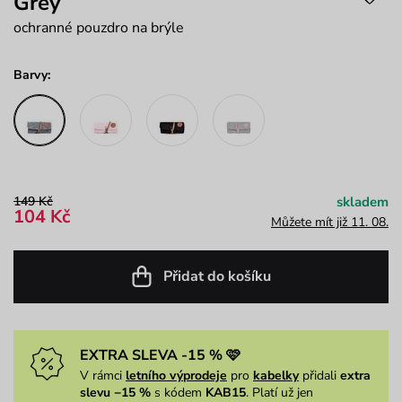
Grey
ochranné pouzdro na brýle
Barvy:
149 Kč
skladem
104 Kč
Můžete mít již 11. 08.
Přidat do košíku
EXTRA SLEVA -15 % 🩷
V rámci
letního výprodeje
pro
kabelky
přidali
extra
slevu −15 %
s kódem
KAB15
. Platí už jen