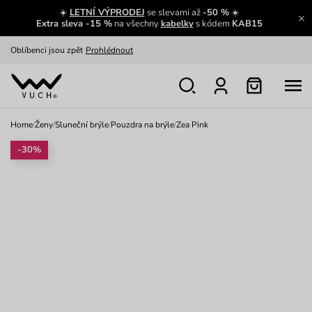
☀️
LETNÍ VÝPRODEJ
se slevami až
-50 %
☀️
Výměna a vrácení zdarma
Zobrazit
Extra sleva -15 %
na všechny
kabelky
s kódem
KAB15
Oblíbenci jsou zpět
Prohlédnout
Nech se inspirovat
Ukázat
Home
/
Ženy
/
Sluneční brýle
/
Pouzdra na brýle
/
Zea Pink
-30%