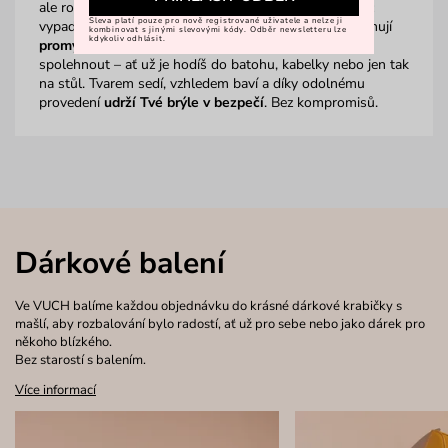
ale rozhodně patří k těm nejpraktičtějším. A když navíc
Sleva platí pouze pro nově registrované uživatele a nelze ji
vypadá dobře? To je jasná výhra. Naše pouzdra kombinují
kombinovat s jinými slevovými kódy. Odběr newsletteru lze
kdykoliv odhlásit.
promyšlený design
s ochranou, na kterou se můžeš
spolehnout – ať už je hodíš do batohu, kabelky nebo jen tak
na stůl. Tvarem sedí, vzhledem baví a díky odolnému
provedení
udrží Tvé brýle v bezpečí
. Bez kompromisů.
Dárkové balení
Ve VUCH balíme každou objednávku do krásné dárkové krabičky s
mašlí, aby rozbalování bylo radostí, ať už pro sebe nebo jako dárek pro
někoho blízkého.
Bez starostí s balením.
Více informací