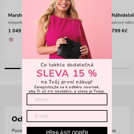
Marsh Metal Black
Náhrdelní
elegantní dámské hodinky
párový náhrd
1 049 Kč
799 Kč
1 499 Kč
Co takhle dodatečná
SLEVA 15 %
na Tvůj první nákup!
Zaregistrujte se k odběru novinek,
aby Ti už nic neuteklo, a sleva je Tvoje.
Ochranné pouzdro
Pouzdro na brýle možná není největší doplněk v kabelce,
PŘIHLÁSIT ODBĚR