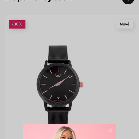
-30%
Nové
×