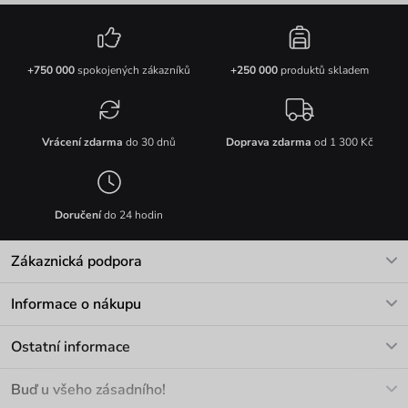
+750 000
spokojených zákazníků
+250 000
produktů skladem
Vrácení zdarma
do 30 dnů
Doprava zdarma
od 1 300 Kč
Doručení
do 24 hodin
Zákaznická podpora
V pracovních dnech Po-Pá: 8-17h
Informace o nákupu
info@vuch.cz
Kontakt
Ostatní informace
+420 466 566 493
Doprava a platba
O nás
Buď u všeho zásadního!
Materiály a údržba
Kariéra