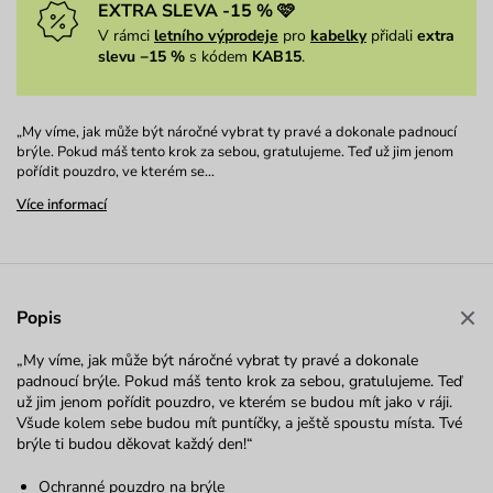
EXTRA SLEVA -15 % 🩷
V rámci
letního výprodeje
pro
kabelky
přidali
extra
slevu −15 %
s kódem
KAB15
.
„My víme, jak může být náročné vybrat ty pravé a dokonale padnoucí
brýle. Pokud máš tento krok za sebou, gratulujeme. Teď už jim jenom
pořídit pouzdro, ve kterém se…
Více informací
Popis
„My víme, jak může být náročné vybrat ty pravé a dokonale
padnoucí brýle. Pokud máš tento krok za sebou, gratulujeme. Teď
už jim jenom pořídit pouzdro, ve kterém se budou mít jako v ráji.
Všude kolem sebe budou mít puntíčky, a ještě spoustu místa. Tvé
brýle ti budou děkovat každý den!“
Ochranné pouzdro na brýle