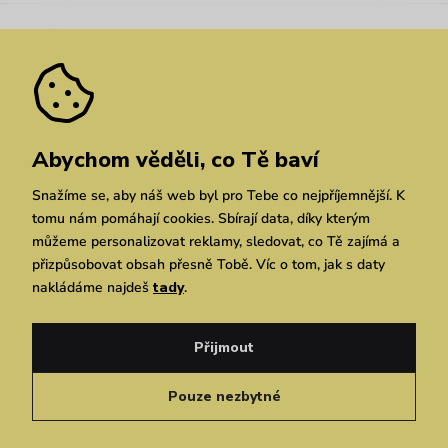
Nejčastější dotazy
Novinky
Slevy
Akce
Velkoobchod
Vrácení a reklamace
We Care
Odebírat
Pozáruční opravy
Dárkové poukazy
Zásady ochrany osobních údajů
zde
Vuchlook
Prodejny
Praha
Brno
Chrudim
Abychom věděli, co Tě baví
Snažíme se, aby náš web byl pro Tebe co nejpříjemnější. K
tomu nám pomáhají cookies. Sbírají data, díky kterým
můžeme personalizovat reklamy, sledovat, co Tě zajímá a
přizpůsobovat obsah přesně Tobě. Víc o tom, jak s daty
nakládáme najdeš
tady
.
Copyright © 2026 Vuch s.r.o. Všechna práva vyhrazena. Technicky zajišťuje
Simplia.cz
Přijmout
Obchodní podmínky
Zásady ochrany osobních údajů
Pouze nezbytné
Čeština