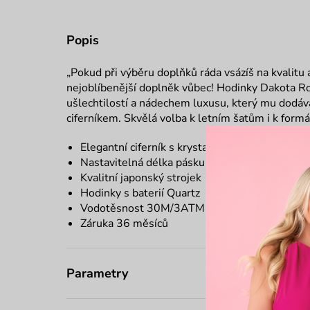
Popis
„Pokud při výběru doplňků ráda vsázíš na kvalitu
nejoblíbenější doplněk vůbec! Hodinky Dakota Ro
ušlechtilostí a nádechem luxusu, který mu dodává 
ciferníkem. Skvělá volba k letním šatům i k form
Elegantní ciferník s krystalem
Nastavitelná délka pásku
Kvalitní japonský strojek
Hodinky s baterií Quartz
Vodotěsnost 30M/3ATM
Záruka 36 měsíců
Parametry