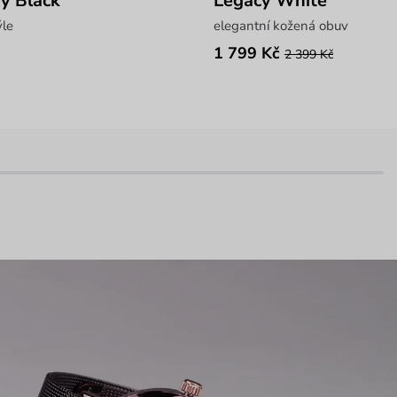
sy Black
Legacy White
ýle
elegantní kožená obuv
1 799 Kč
2 399 Kč