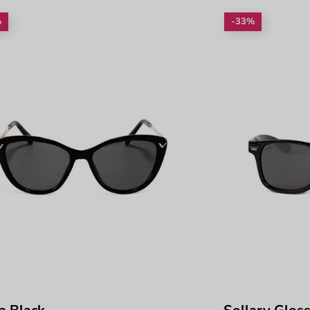
%
-33%