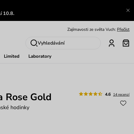
í 10.8.
Zajímavosti ze světa Vuch:
Přečíst
Výměna a vrácení zdarma
Zobrazit
Vyhledávání
Oblíbenci jsou zpět
Prohlédnout
Limited
Laboratory
Nech se inspirovat
Ukázat
a Rose Gold
4.6
14 recenzí
mské hodinky