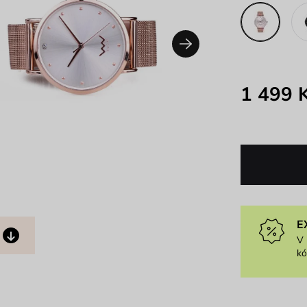
1 499 
E
V 
k