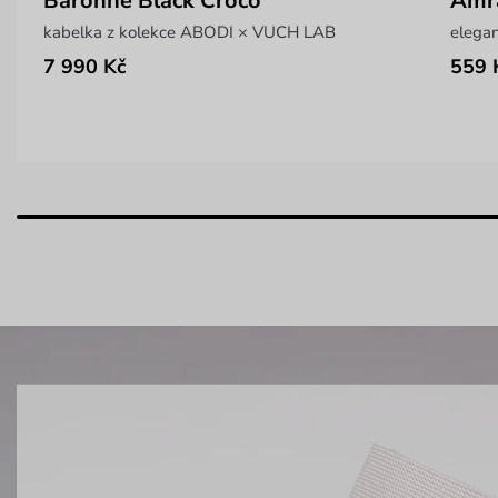
Baronne Black Croco
Amr
kabelka z kolekce ABODI × VUCH LAB
elegan
7 990 Kč
559 