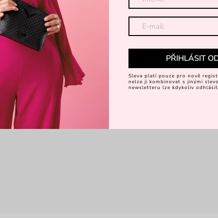
PŘIHLÁSIT O
Sleva platí pouze pro nově regist
nelze ji kombinovat s jinými sle
newsletteru lze kdykoliv odhlásit