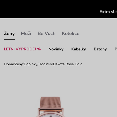
Extra sl
Ženy
Muži
Be Vuch
Kolekce
LETNÍ VÝPRODEJ %
Novinky
Kabelky
Batohy
P
Home
/
Ženy
/
Doplňky
/
Hodinky
/
Dakota Rose Gold