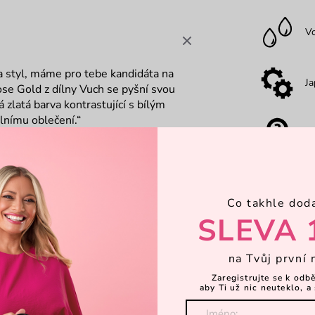
V
 a styl, máme pro tebe kandidáta na
Ja
se Gold z dílny Vuch se pyšní svou
zlatá barva kontrastující s bílým
álnímu oblečení.“
Z
V
Co takhle dod
SLEVA 
Kr
na Tvůj první 
Zaregistrujte se k odb
Dá
aby Ti už nic neuteklo, a 