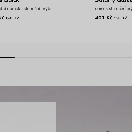
a Black
Sollary Glos
tní dámské sluneční brýle
unisex sluneční br
Kč
401 Kč
699 Kč
599 Kč