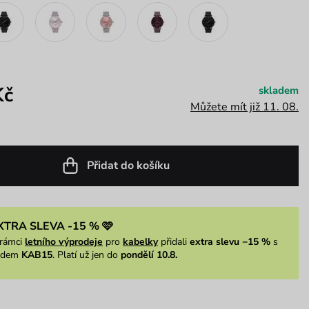
Kč
skladem
Můžete mít již 11. 08.
Přidat do košíku
XTRA SLEVA -15 % 🩷
rámci
letního výprodeje
pro
kabelky
přidali
extra slevu −15 %
s
ódem
KAB15
. Platí už jen do
pondělí 10.8.