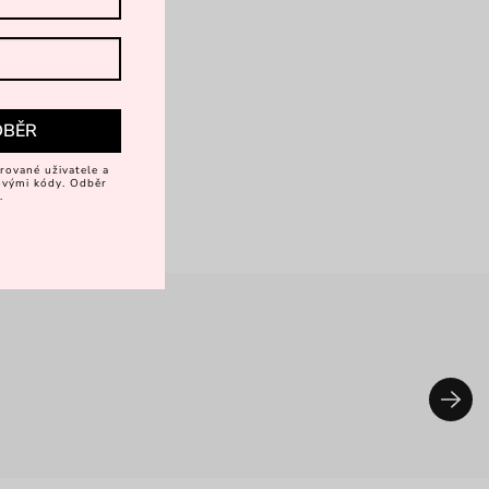
DBĚR
rované uživatele a
vovými kódy. Odběr
.