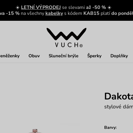
☀️
LETNÍ VÝPRODEJ
se slevami
až -50 %
☀️
eva -15 %
na všechny
kabelky
s kódem
KAB15
platí
do ponděl
eněženky
Obuv
Sluneční brýle
Šperky
Doplňky
Dakot
stylové dá
Barvy: