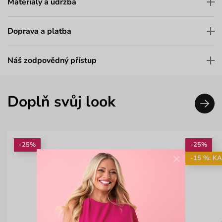
Materiály a údržba
Doprava a platba
Náš zodpovědný přístup
Doplň svůj look
-25%
-25%
×
-15 %: K