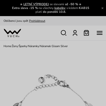
Zajímavosti ze světa Vuch:
Přečíst
☀️
LETNÍ VÝPRODEJ
se slevami
až -50 %
☀️
Extra sleva -15 %
na všechny
kabelky
s kódem
KAB15
Výměna a vrácení zdarma
Zobrazit
platí
do pondělí 10.8.
Oblíbenci jsou zpět
Prohlédnout
Nech se inspirovat
Ukázat
Home
/
Ženy
/
Šperky
/
Náramky
/
Náramek Gleam Silver