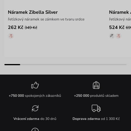
Náramek Zibella Silver
Náramek 
řetízkový náramek se zámkem ve tvaru srdce
řetízkový ná
262 Kč
524 Kč
349 Kč
69
+750 000
spokojených zákazníků
+250 000
produktů skladem
Vrácení zdarma
do 30 dnů
Doprava zdarma
od 1 300 Kč