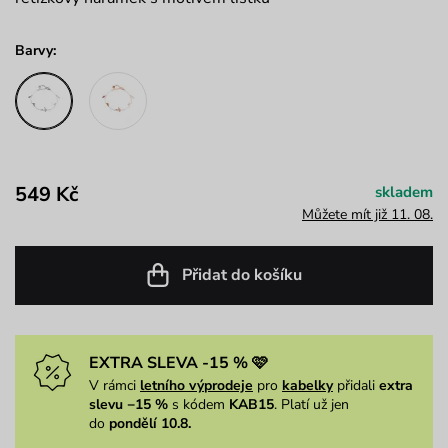
Barvy:
549 Kč
skladem
Můžete mít již 11. 08.
Přidat do košíku
EXTRA SLEVA -15 % 🩷
V rámci
letního výprodeje
pro
kabelky
přidali
extra
slevu −15 %
s kódem
KAB15
. Platí už jen
do
pondělí 10.8.