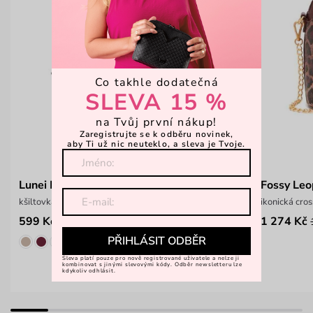
Co takhle dodatečná
SLEVA 15 %
na Tvůj první nákup!
Zaregistrujte se k odběru novinek,
aby Ti už nic neuteklo, a sleva je Tvoje.
Lunei Black
Fossy Le
kšiltovka s nastavitelným obvodem
ikonická cro
599 Kč
1 274 Kč
799 Kč
PŘIHLÁSIT ODBĚR
Sleva platí pouze pro nově registrované uživatele a nelze ji
kombinovat s jinými slevovými kódy. Odběr newsletteru lze
kdykoliv odhlásit.