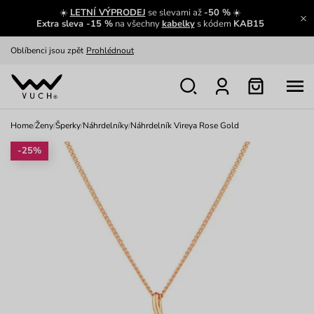
☀️
LETNÍ VÝPRODEJ
se slevami až
-50 %
☀️
Výměna a vrácení zdarma
Zobrazit
Extra sleva -15 %
na všechny
kabelky
s kódem
KAB15
Oblíbenci jsou zpět
Prohlédnout
Nech se inspirovat
Ukázat
Home
/
Ženy
/
Šperky
/
Náhrdelníky
/
Náhrdelník Vireya Rose Gold
-25%