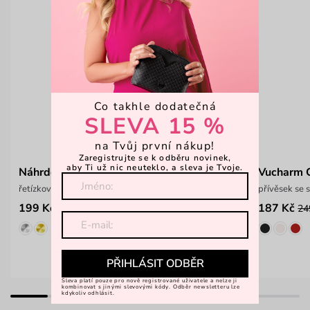
Co takhle dodatečná
SLEVA 15 %
na Tvůj první nákup!
Zaregistrujte se k odběru novinek,
aby Ti už nic neuteklo, a sleva je Tvoje.
Náhrdelník Stellara Rose Gold
Vucharm 
řetízkový náhrdelník s motivem mašličky
přívěsek se
199 Kč
187 Kč
349 Kč
24
PŘIHLÁSIT ODBĚR
Sleva platí pouze pro nově registrované uživatele a nelze ji
kombinovat s jinými slevovými kódy. Odběr newsletteru lze
kdykoliv odhlásit.