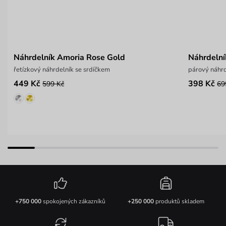
Náhrdelník Amoria Rose Gold
Náhrdelní
řetízkový náhrdelník se srdíčkem
párový náhrd
449 Kč
398 Kč
599 Kč
69
+750 000
spokojených zákazníků
+250 000
produktů skladem