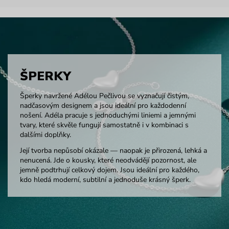
ŠPERKY
Šperky navržené Adélou Pečlivou se vyznačují čistým,
nadčasovým designem a jsou ideální pro každodenní
nošení. Adéla pracuje s jednoduchými liniemi a jemnými
tvary, které skvěle fungují samostatně i v kombinaci s
dalšími doplňky.
Její tvorba nepůsobí okázale — naopak je přirozená, lehká a
nenucená. Jde o kousky, které neodvádějí pozornost, ale
jemně podtrhují celkový dojem. Jsou ideální pro každého,
kdo hledá moderní, subtilní a jednoduše krásný šperk.