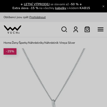
☀️
LETNÍ VÝPRODEJ
se slevami až
-50 %
☀️
Výměna a vrácení zdarma
Zobrazit
Extra sleva -15 %
na všechny
kabelky
s kódem
KAB15
Oblíbenci jsou zpět
Prohlédnout
Nech se inspirovat
Ukázat
Home
/
Ženy
/
Šperky
/
Náhrdelníky
/
Náhrdelník Vireya Silver
-25%