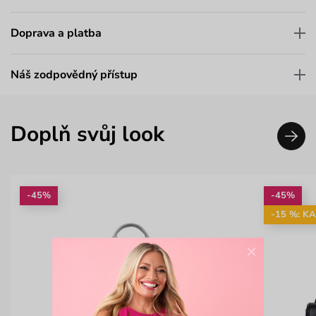
Doprava a platba
Náš zodpovědný přístup
Doplň svůj look
-45%
-45%
-15 %: K
×