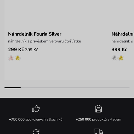
Náhrdelník Fouria Silver
Náhrdeln
náhrdelník s přívěskem ve tvaru čtyřlístku
náhrdelník s
299 Kč
399 Kč
399 Kč
+750 000
spokojených zákazníků
+250 000
produktů skladem