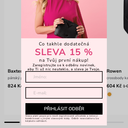
Co takhle dodatečná
SLEVA 15 %
na Tvůj první nákup!
Zaregistrujte se k odběru novinek,
aby Ti už nic neuteklo, a sleva je Tvoje.
Baxter Light Grey
Rowen
pánský prostorný městský batoh
crossbody ka
824 Kč
604 Kč
1 499 Kč
1 
PŘIHLÁSIT ODBĚR
Sleva platí pouze pro nově registrované uživatele a nelze ji
kombinovat s jinými slevovými kódy. Odběr newsletteru lze
kdykoliv odhlásit.