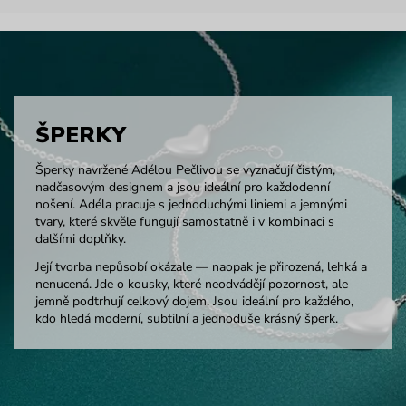
ŠPERKY
Šperky navržené Adélou Pečlivou se vyznačují čistým,
nadčasovým designem a jsou ideální pro každodenní
nošení. Adéla pracuje s jednoduchými liniemi a jemnými
tvary, které skvěle fungují samostatně i v kombinaci s
dalšími doplňky.
Její tvorba nepůsobí okázale — naopak je přirozená, lehká a
nenucená. Jde o kousky, které neodvádějí pozornost, ale
jemně podtrhují celkový dojem. Jsou ideální pro každého,
kdo hledá moderní, subtilní a jednoduše krásný šperk.