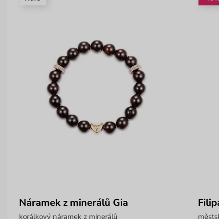
Náramek z minerálů Gia
Fili
korálkový náramek z minerálů
městsk