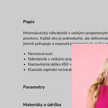
Popis
Minimalistický náhrdelník s velkými propletenými o
prostoru. Každé oko je jednoduché, ale dohromady
jemně pohupuje a nepoutá pozornost víc, než je 
Nerezová ocel
Náhrdelník s velkými propletenými oky
Nastavitelná délka 450 + 50 mm
Klasické zapínání na karabinu
Parametry
Materiály a údržba