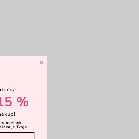
×
atečná
15 %
nákup!
ěru novinek,
sleva je Tvoje.