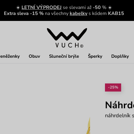
☀️
LETNÍ VÝPRODEJ
se slevami až
-50
% ☀️
Extra sleva -15 %
na všechny
kabelky
s kódem
KAB15
eněženky
Obuv
Sluneční brýle
Šperky
Doplňky
-25%
Náhrde
náhrdelník 