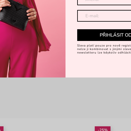
PŘIHLÁSIT O
Sleva platí pouze pro nově regist
nelze ji kombinovat s jinými sle
newsletteru lze kdykoliv odhlásit
%
-25%