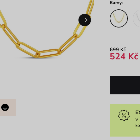
Barvy:
699 Kč
524 Kč
E
V 
k