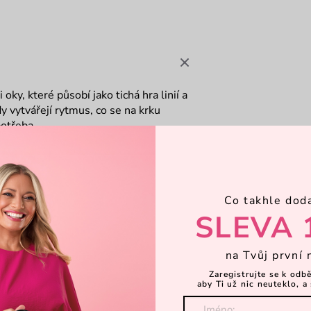
ky, které působí jako tichá hra linií a
 vytvářejí rytmus, co se na krku
potřeba.
Co takhle dod
SLEVA 
na Tvůj první 
Zaregistrujte se k odb
aby Ti už nic neuteklo, a 