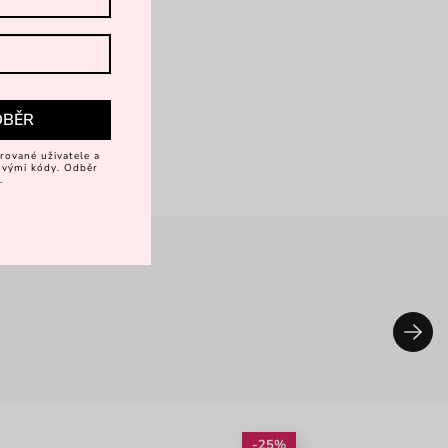
DBĚR
rované uživatele a
vovými kódy. Odběr
.
-25%