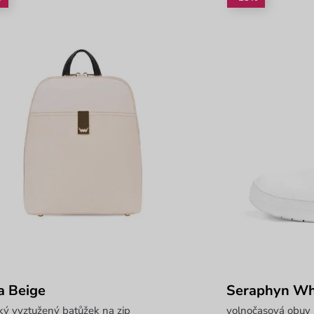
pa Beige
Seraphyn Wh
ý vyztužený batůžek na zip
volnočasová obuv 