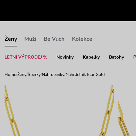
Ženy
Muži
Be Vuch
Kolekce
LETNÍ VÝPRODEJ %
Novinky
Kabelky
Batohy
P
Home
/
Ženy
/
Šperky
/
Náhrdelníky
/
Náhrdelník Elar Gold