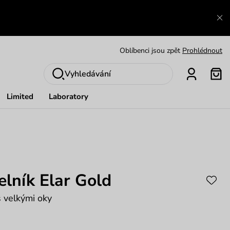
Zajímavosti ze světa Vuch:
Přečíst
Výměna a vrácení zdarma
Zobrazit
Oblíbenci jsou zpět
Prohlédnout
Nech se inspirovat
Ukázat
Vyhledávání
Limited
Laboratory
lník Elar Gold
s velkými oky