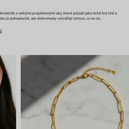
hrdelník s velkými propletenými oky, které působí jako tichá hra linií a
oko je jednoduché, ale dohromady vytvářejí rytmus, co se na…
í