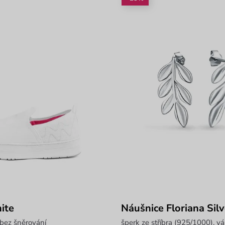
ite
Náušnice Floriana Silv
bez šněrování
šperk ze stříbra (925/1000), v