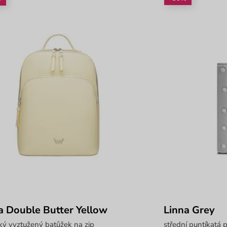
pa Double Butter Yellow
Linna Grey
ý vyztužený batůžek na zip
střední puntíkatá