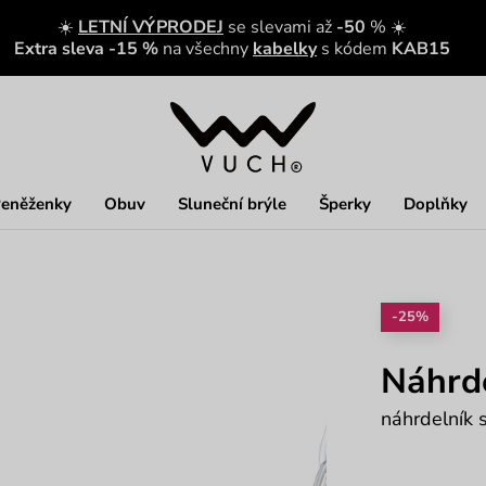
☀️
LETNÍ VÝPRODEJ
se slevami až
-50
% ☀️
Extra sleva -15 %
na všechny
kabelky
s kódem
KAB15
eněženky
Obuv
Sluneční brýle
Šperky
Doplňky
-25%
Náhrde
náhrdelník 