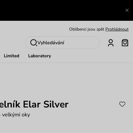
Výměna a vrácení zdarma
Zobrazit
Oblíbenci jsou zpět
Prohlédnout
Nech se inspirovat
Ukázat
Vyhledávání
Limited
Laboratory
lník Elar Silver
s velkými oky