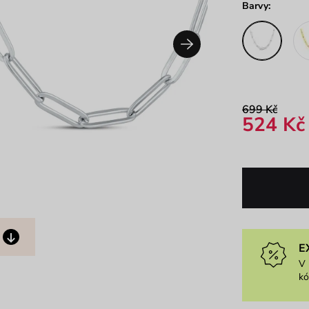
Barvy:
699 Kč
524 Kč
E
V 
k