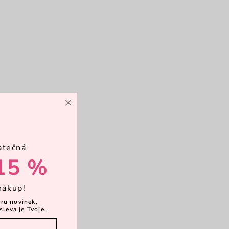
×
atečná
15 %
nákup!
ěru novinek,
sleva je Tvoje.