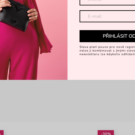
PŘIHLÁSIT O
Sleva platí pouze pro nově regist
nelze ji kombinovat s jinými sle
newsletteru lze kdykoliv odhlásit
%
-30%