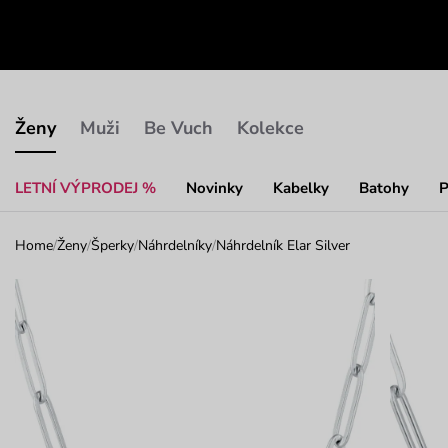
Ženy
Muži
Be Vuch
Kolekce
LETNÍ VÝPRODEJ %
Novinky
Kabelky
Batohy
P
Home
/
Ženy
/
Šperky
/
Náhrdelníky
/
Náhrdelník Elar Silver