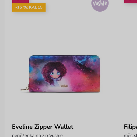
-15 %: KAB15
Eveline Zipper Wallet
Fili
peněženka na zip Vushie
městsk