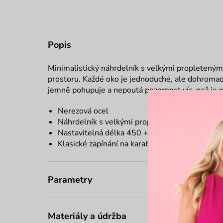
Popis
Minimalistický náhrdelník s velkými propletenými o
prostoru. Každé oko je jednoduché, ale dohromady
jemně pohupuje a nepoutá pozornost víc, než je 
Nerezová ocel
Náhrdelník s velkými propletenými oky
Nastavitelná délka 450 + 50 mm
Klasické zapínání na karabinu
Parametry
Materiály a údržba