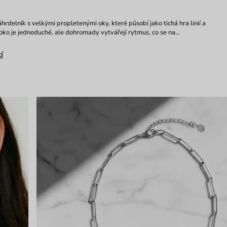
hrdelník s velkými propletenými oky, které působí jako tichá hra linií a
oko je jednoduché, ale dohromady vytvářejí rytmus, co se na…
í