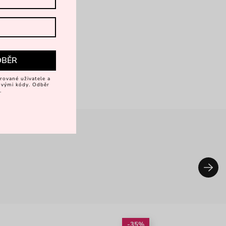
DBĚR
rované uživatele a
vovými kódy. Odběr
.
-35%