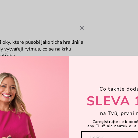
ky, které působí jako tichá hra linií a
 vytvářejí rytmus, co se na krku
potřeba.
Co takhle dod
SLEVA 
na Tvůj první 
Zaregistrujte se k odb
aby Ti už nic neuteklo, a 