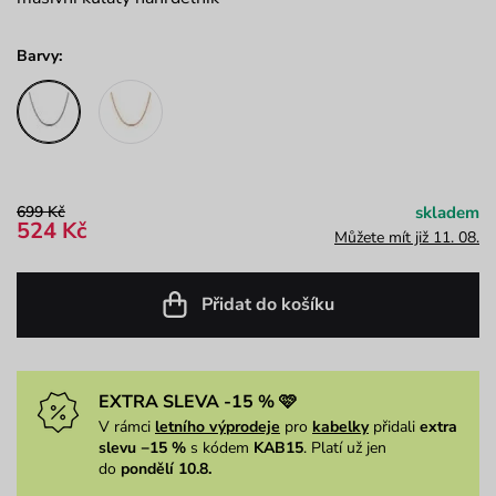
Barvy:
699 Kč
skladem
524 Kč
Můžete mít již 11. 08.
Přidat do košíku
EXTRA SLEVA -15 % 🩷
V rámci
letního výprodeje
pro
kabelky
přidali
extra
slevu −15 %
s kódem
KAB15
. Platí už jen
do
pondělí 10.8.