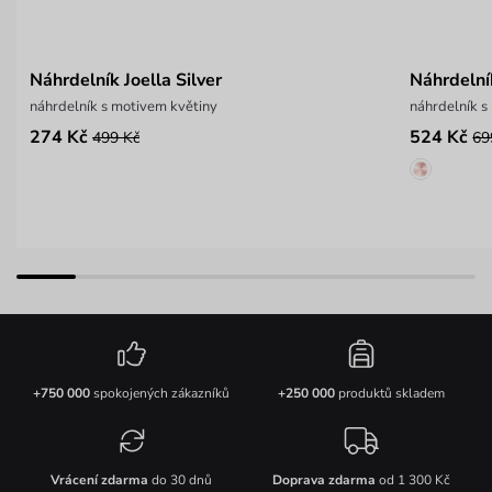
Náhrdelník Joella Silver
Náhrdelník
náhrdelník s motivem květiny
náhrdelník s
274 Kč
524 Kč
499 Kč
69
+750 000
spokojených zákazníků
+250 000
produktů skladem
Vrácení zdarma
do 30 dnů
Doprava zdarma
od 1 300 Kč