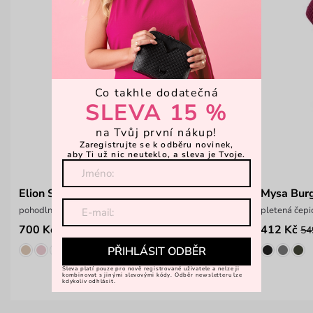
Co takhle dodatečná
SLEVA 15 %
na Tvůj první nákup!
Zaregistrujte se k odběru novinek,
aby Ti už nic neuteklo, a sleva je Tvoje.
Elion Small Black
Mysa Bur
pohodlný prostorný batoh
pletená čep
700 Kč
412 Kč
1 399 Kč
54
PŘIHLÁSIT ODBĚR
Sleva platí pouze pro nově registrované uživatele a nelze ji
kombinovat s jinými slevovými kódy. Odběr newsletteru lze
kdykoliv odhlásit.