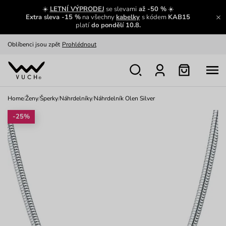
Výměna a vrácení zdarma
Zobrazit
☀️
LETNÍ VÝPRODEJ
se slevami
až -50 %
☀️
Extra sleva -15 %
na všechny
kabelky
s kódem
KAB15
Oblíbenci jsou zpět
Prohlédnout
platí
do pondělí 10.8.
Nech se inspirovat
Ukázat
Home
/
Ženy
/
Šperky
/
Náhrdelníky
/
Náhrdelník Olen Silver
-25%